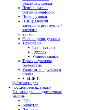
режимов духовки
Переключатель
режимов конфорок
Петля духовки
ПЭН (Плоский
электронагревательный
элемент)
Ручки
Стекло двери духовки
Термопары
Газовых плит
Духовок
Универсальные
Терморегуляторы,
термостаты
Уплотнители духового
шкафа
+ ЕЩЕ 11
Запчасти для посудомоечных
машин
Гайки
Аквастоп
Датчики