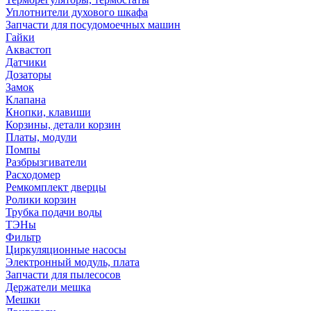
Уплотнители духового шкафа
Запчасти для посудомоечных машин
Гайки
Аквастоп
Датчики
Дозаторы
Замок
Клапана
Кнопки, клавиши
Корзины, детали корзин
Платы, модули
Помпы
Разбрызгиватели
Расходомер
Ремкомплект дверцы
Ролики корзин
Трубка подачи воды
ТЭНы
Фильтр
Циркуляционные насосы
Электронный модуль, плата
Запчасти для пылесосов
Держатели мешка
Мешки