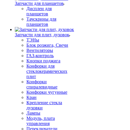
Запчасти для планшетов
Дисплеи для
планшетов
Тачскрины для
планшетов
Запчасти для плит, духовок
ТЭНы
Блок розжига, Свечи
Вентиляторы
ГАЗ-контроль
Кнопки поджига
Конфорки для
стеклокерамических
плит
Конфорки
спиралевидные
Конфорки чугунные
Кран
Крепление стекла
духовки
Лампы
Модуль, плата
управления
Переключатели