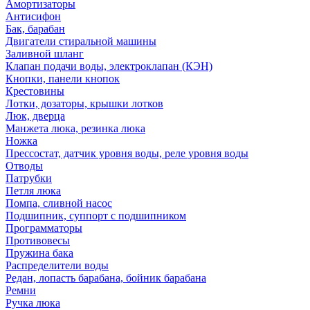
Амортизаторы
Антисифон
Бак, барабан
Двигатели стиральной машины
Заливной шланг
Клапан подачи воды, электроклапан (КЭН)
Кнопки, панели кнопок
Крестовины
Лотки, дозаторы, крышки лотков
Люк, дверца
Манжета люка, резинка люка
Ножка
Прессостат, датчик уровня воды, реле уровня воды
Отводы
Патрубки
Петля люка
Помпа, сливной насос
Подшипник, суппорт с подшипником
Программаторы
Противовесы
Пружина бака
Распределители воды
Редан, лопасть барабана, бойник барабана
Ремни
Ручка люка