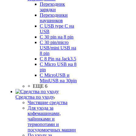
Переходник
зарядки
Переходники
наушников
С USB type C на
USB
С 30 pin на 8 pin
С 30 pin/micro
USB/mini USB на
8 pin
С 8 Pin на Jack3.5
С Micro USB на 8
pin
С MicroUSB и
MiniUSB на 30pin
+ ЕЩЕ 6
Средства по уходу
Чистящие средства
Для ухода за
кофемашинами,
чайниками и
термопотами и
посудомоечных машин
По уходу за