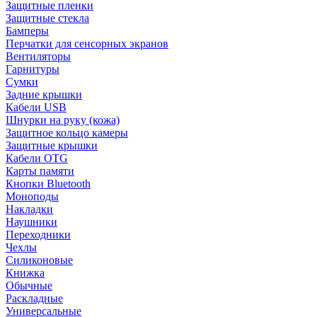
Защитные пленки
Защитные стекла
Бамперы
Перчатки для сенсорных экранов
Вентиляторы
Гарнитуры
Сумки
Задние крышки
Кабели USB
Шнурки на руку (кожа)
Защитное кольцо камеры
Защитные крышки
Кабели OTG
Карты памяти
Кнопки Bluetooth
Моноподы
Накладки
Наушники
Переходники
Чехлы
Силиконовые
Книжка
Обычные
Раскладные
Универсальные