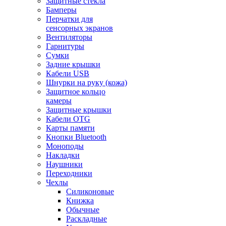
Защитные стекла
Бамперы
Перчатки для
сенсорных экранов
Вентиляторы
Гарнитуры
Сумки
Задние крышки
Кабели USB
Шнурки на руку (кожа)
Защитное кольцо
камеры
Защитные крышки
Кабели OTG
Карты памяти
Кнопки Bluetooth
Моноподы
Накладки
Наушники
Переходники
Чехлы
Силиконовые
Книжка
Обычные
Раскладные