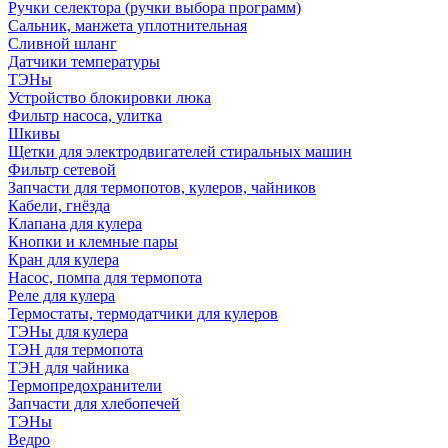
Ручки селектора (ручки выбора программ)
Сальник, манжета уплотнительная
Сливной шланг
Датчики температуры
ТЭНы
Устройство блокировки люка
Фильтр насоса, улитка
Шкивы
Щетки для электродвигателей стиральных машин
Фильтр сетевой
Запчасти для термопотов, кулеров, чайников
Кабели, гнёзда
Клапана для кулера
Кнопки и клемные пары
Кран для кулера
Насос, помпа для термопота
Реле для кулера
Термостаты, термодатчики для кулеров
ТЭНы для кулера
ТЭН для термопота
ТЭН для чайника
Термопредохранители
Запчасти для хлебопечей
ТЭНы
Ведро