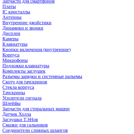
Запчасти для смартфонов
Платы
IC кристаллы
Антенны
Внутренние джойстики
Динамики и звонки
Дисплеи
Камеры
Клавиатуры
Кнопки включения (внутренние)
Корпуса
Микрофоны
Подложки клавиатуры
Комплекты заглушек
Разъемы зарядки и системные разъемы
Скотч для тачскринов
Стекла корпуса
Тачскрины
Усилители сигнала
Шлейфы
Запчасти для стиральных машин
Датчик Холла
Заглушки ТЭНов
Смазки для сальников
Соединители сливных шлангов