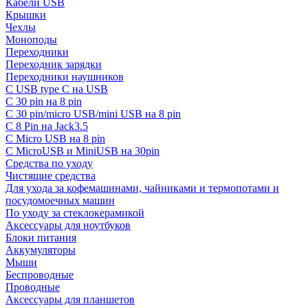
Кабели USB
Крышки
Чехлы
Моноподы
Переходники
Переходник зарядки
Переходники наушников
С USB type C на USB
С 30 pin на 8 pin
С 30 pin/micro USB/mini USB на 8 pin
С 8 Pin на Jack3.5
С Micro USB на 8 pin
С MicroUSB и MiniUSB на 30pin
Средства по уходу
Чистящие средства
Для ухода за кофемашинами, чайниками и термопотами и
посудомоечных машин
По уходу за стеклокерамикой
Аксессуары для ноутбуков
Блоки питания
Аккумуляторы
Мыши
Беспроводные
Проводные
Аксессуары для планшетов