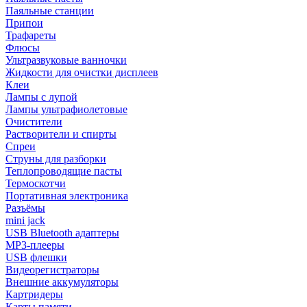
Паяльные станции
Припои
Трафареты
Флюсы
Ультразвуковые ванночки
Жидкости для очистки дисплеев
Клеи
Лампы с лупой
Лампы ультрафиолетовые
Очистители
Растворители и спирты
Спреи
Струны для разборки
Теплопроводящие пасты
Термоскотчи
Портативная электроника
Разъёмы
mini jack
USB Bluetooth адаптеры
MP3-плееры
USB флешки
Видеорегистраторы
Внешние аккумуляторы
Картридеры
Карты памяти