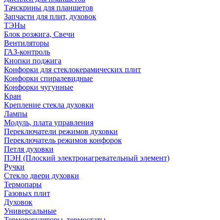
Тачскрины для планшетов
Запчасти для плит, духовок
ТЭНы
Блок розжига, Свечи
Вентиляторы
ГАЗ-контроль
Кнопки поджига
Конфорки для стеклокерамических плит
Конфорки спиралевидные
Конфорки чугунные
Кран
Крепление стекла духовки
Лампы
Модуль, плата управления
Переключатели режимов духовки
Переключатель режимов конфорок
Петля духовки
ПЭН (Плоский электронагревательный элемент)
Ручки
Стекло двери духовки
Термопары
Газовых плит
Духовок
Универсальные
Терморегуляторы, термостаты