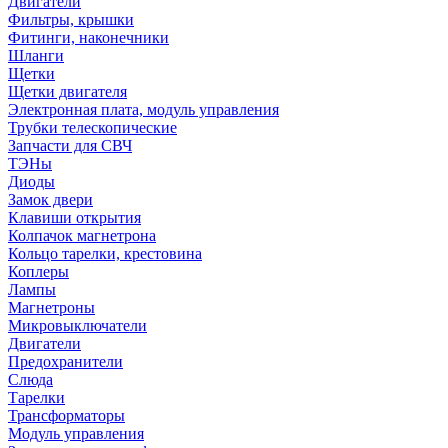
Двигатели
Фильтры, крышки
Фитинги, наконечники
Шланги
Щетки
Щетки двигателя
Электронная плата, модуль управления
Трубки телескопические
Запчасти для СВЧ
ТЭНы
Диоды
Замок двери
Клавиши открытия
Колпачок магнетрона
Кольцо тарелки, крестовина
Коплеры
Лампы
Магнетроны
Микровыключатели
Двигатели
Предохранители
Слюда
Тарелки
Трансформаторы
Модуль управления