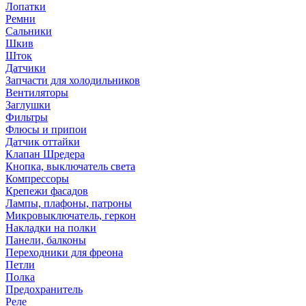
Лопатки
Ремни
Сальники
Шкив
Шток
Датчики
Запчасти для холодильников
Вентиляторы
Заглушки
Фильтры
Флюсы и припои
Датчик оттайки
Клапан Шредера
Кнопка, выключатель света
Компрессоры
Крепежи фасадов
Лампы, плафоны, патроны
Микровыключатель, геркон
Накладки на полки
Панели, балконы
Переходники для фреона
Петли
Полка
Предохранитель
Реле