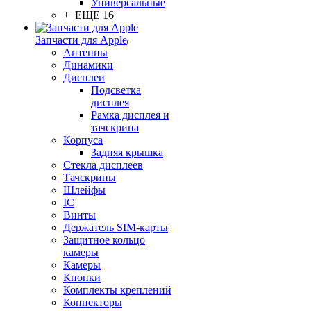
Универсальные
+ ЕЩЕ 16
Запчасти для Apple
Антенны
Динамики
Дисплеи
Подсветка
дисплея
Рамка дисплея и
тачскрина
Корпуса
Задняя крышка
Стекла дисплеев
Тачскрины
Шлейфы
IC
Винты
Держатель SIM-карты
Защитное кольцо
камеры
Камеры
Кнопки
Комплекты креплений
Коннекторы