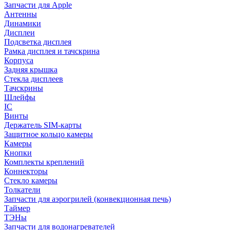
Запчасти для Apple
Антенны
Динамики
Дисплеи
Подсветка дисплея
Рамка дисплея и тачскрина
Корпуса
Задняя крышка
Стекла дисплеев
Тачскрины
Шлейфы
IC
Винты
Держатель SIM-карты
Защитное кольцо камеры
Камеры
Кнопки
Комплекты креплений
Коннекторы
Стекло камеры
Толкатели
Запчасти для аэрогрилей (конвекционная печь)
Таймер
ТЭНы
Запчасти для водонагревателей