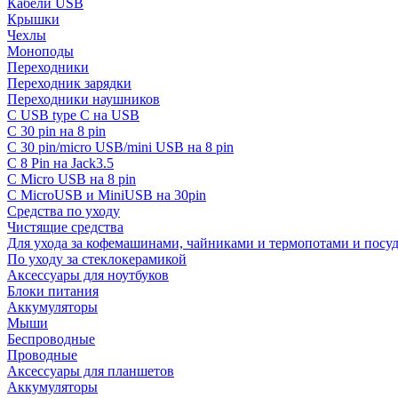
Кабели USB
Крышки
Чехлы
Моноподы
Переходники
Переходник зарядки
Переходники наушников
С USB type C на USB
С 30 pin на 8 pin
С 30 pin/micro USB/mini USB на 8 pin
С 8 Pin на Jack3.5
С Micro USB на 8 pin
С MicroUSB и MiniUSB на 30pin
Средства по уходу
Чистящие средства
Для ухода за кофемашинами, чайниками и термопотами и пос
По уходу за стеклокерамикой
Аксессуары для ноутбуков
Блоки питания
Аккумуляторы
Мыши
Беспроводные
Проводные
Аксессуары для планшетов
Аккумуляторы