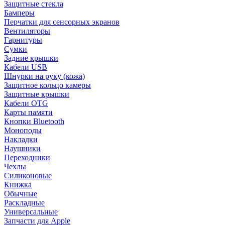
Защитные стекла
Бамперы
Перчатки для сенсорных экранов
Вентиляторы
Гарнитуры
Сумки
Задние крышки
Кабели USB
Шнурки на руку (кожа)
Защитное кольцо камеры
Защитные крышки
Кабели OTG
Карты памяти
Кнопки Bluetooth
Моноподы
Накладки
Наушники
Переходники
Чехлы
Силиконовые
Книжка
Обычные
Раскладные
Универсальные
Запчасти для Apple