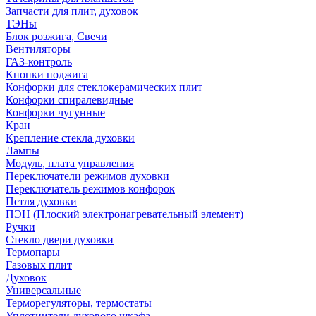
Запчасти для плит, духовок
ТЭНы
Блок розжига, Свечи
Вентиляторы
ГАЗ-контроль
Кнопки поджига
Конфорки для стеклокерамических плит
Конфорки спиралевидные
Конфорки чугунные
Кран
Крепление стекла духовки
Лампы
Модуль, плата управления
Переключатели режимов духовки
Переключатель режимов конфорок
Петля духовки
ПЭН (Плоский электронагревательный элемент)
Ручки
Стекло двери духовки
Термопары
Газовых плит
Духовок
Универсальные
Терморегуляторы, термостаты
Уплотнители духового шкафа