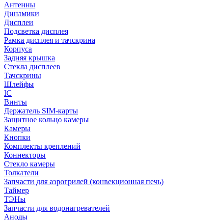
Антенны
Динамики
Дисплеи
Подсветка дисплея
Рамка дисплея и тачскрина
Корпуса
Задняя крышка
Стекла дисплеев
Тачскрины
Шлейфы
IC
Винты
Держатель SIM-карты
Защитное кольцо камеры
Камеры
Кнопки
Комплекты креплений
Коннекторы
Стекло камеры
Толкатели
Запчасти для аэрогрилей (конвекционная печь)
Таймер
ТЭНы
Запчасти для водонагревателей
Аноды