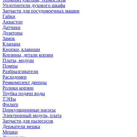
Уплотнители духового шкафа
Запчасти для посудомоечных машин
Гайки
Аквастоп
Датчики
Дозаторы
Замок
Клапана
Кнопки, клавиши
Корзины, детали корзин
Платы, модули
Помпы
Разбрызгиватели
Расходомер
Ремкомплект дверцы
Ролики корзин
Трубка подачи воды
ТЭНы
Фильтр
Циркуляционные насосы
Электронный модуль, плата
Запчасти для пылесосов
Держатели мешка
Мешки