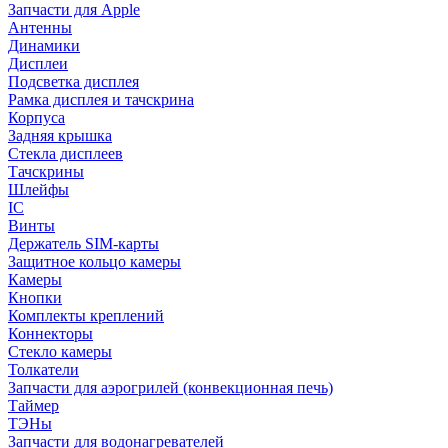
Запчасти для Apple
Антенны
Динамики
Дисплеи
Подсветка дисплея
Рамка дисплея и тачскрина
Корпуса
Задняя крышка
Стекла дисплеев
Тачскрины
Шлейфы
IC
Винты
Держатель SIM-карты
Защитное кольцо камеры
Камеры
Кнопки
Комплекты креплений
Коннекторы
Стекло камеры
Толкатели
Запчасти для аэрогрилей (конвекционная печь)
Таймер
ТЭНы
Запчасти для водонагревателей