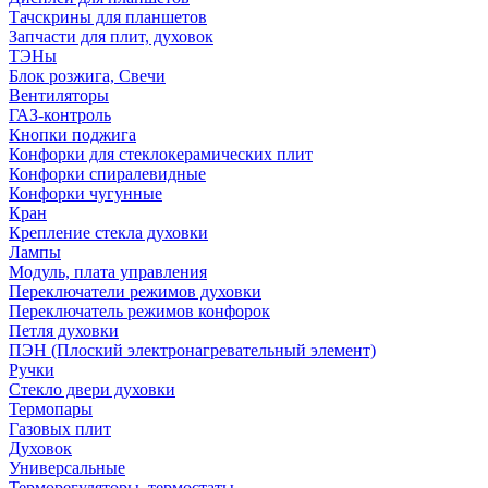
Тачскрины для планшетов
Запчасти для плит, духовок
ТЭНы
Блок розжига, Свечи
Вентиляторы
ГАЗ-контроль
Кнопки поджига
Конфорки для стеклокерамических плит
Конфорки спиралевидные
Конфорки чугунные
Кран
Крепление стекла духовки
Лампы
Модуль, плата управления
Переключатели режимов духовки
Переключатель режимов конфорок
Петля духовки
ПЭН (Плоский электронагревательный элемент)
Ручки
Стекло двери духовки
Термопары
Газовых плит
Духовок
Универсальные
Терморегуляторы, термостаты