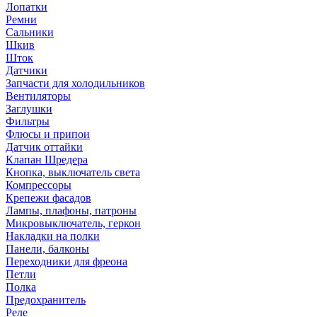
Лопатки
Ремни
Сальники
Шкив
Шток
Датчики
Запчасти для холодильников
Вентиляторы
Заглушки
Фильтры
Флюсы и припои
Датчик оттайки
Клапан Шредера
Кнопка, выключатель света
Компрессоры
Крепежи фасадов
Лампы, плафоны, патроны
Микровыключатель, геркон
Накладки на полки
Панели, балконы
Переходники для фреона
Петли
Полка
Предохранитель
Реле