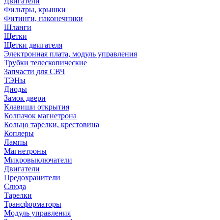
Двигатели
Фильтры, крышки
Фитинги, наконечники
Шланги
Щетки
Щетки двигателя
Электронная плата, модуль управления
Трубки телескопические
Запчасти для СВЧ
ТЭНы
Диоды
Замок двери
Клавиши открытия
Колпачок магнетрона
Кольцо тарелки, крестовина
Коплеры
Лампы
Магнетроны
Микровыключатели
Двигатели
Предохранители
Слюда
Тарелки
Трансформаторы
Модуль управления