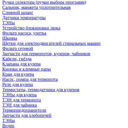
Ручки селектора (ручки выбора программ)
Сальник, манжета уплотнительная
Сливной шланг
Датчики температуры
ТЭНы
Устройство блокировки люка
Фильтр насоса, улитка
Шкивы
Щетки для электродвигателей стиральных машин
Фильтр сетевой
Запчасти для термопотов, кулеров, чайников
Кабели, гнёзда
Клапана для кулера
Кнопки и клемные пары
Кран для кулера
Насос, помпа для термопота
Реле для кулера
Термостаты, термодатчики для кулеров
ТЭНы для кулера
ТЭН для термопота
ТЭН для чайника
Термопредохранители
Запчасти для хлебопечей
ТЭНы
Ведро