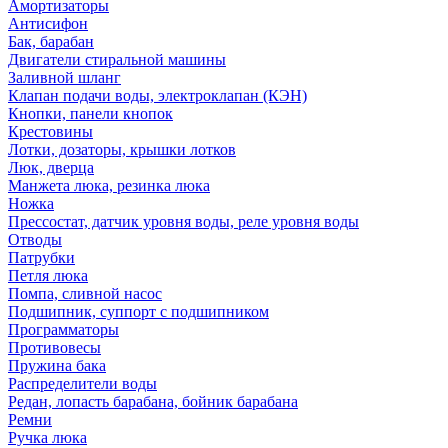
Амортизаторы
Антисифон
Бак, барабан
Двигатели стиральной машины
Заливной шланг
Клапан подачи воды, электроклапан (КЭН)
Кнопки, панели кнопок
Крестовины
Лотки, дозаторы, крышки лотков
Люк, дверца
Манжета люка, резинка люка
Ножка
Прессостат, датчик уровня воды, реле уровня воды
Отводы
Патрубки
Петля люка
Помпа, сливной насос
Подшипник, суппорт с подшипником
Программаторы
Противовесы
Пружина бака
Распределители воды
Редан, лопасть барабана, бойник барабана
Ремни
Ручка люка