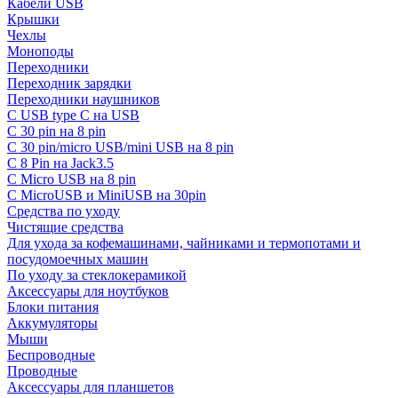
Кабели USB
Крышки
Чехлы
Моноподы
Переходники
Переходник зарядки
Переходники наушников
С USB type C на USB
С 30 pin на 8 pin
С 30 pin/micro USB/mini USB на 8 pin
С 8 Pin на Jack3.5
С Micro USB на 8 pin
С MicroUSB и MiniUSB на 30pin
Средства по уходу
Чистящие средства
Для ухода за кофемашинами, чайниками и термопотами и
посудомоечных машин
По уходу за стеклокерамикой
Аксессуары для ноутбуков
Блоки питания
Аккумуляторы
Мыши
Беспроводные
Проводные
Аксессуары для планшетов