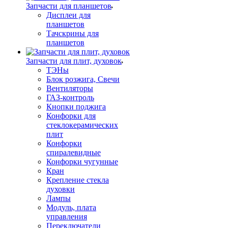
Запчасти для планшетов
Дисплеи для
планшетов
Тачскрины для
планшетов
Запчасти для плит, духовок
ТЭНы
Блок розжига, Свечи
Вентиляторы
ГАЗ-контроль
Кнопки поджига
Конфорки для
стеклокерамических
плит
Конфорки
спиралевидные
Конфорки чугунные
Кран
Крепление стекла
духовки
Лампы
Модуль, плата
управления
Переключатели