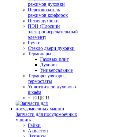
режимов духовки
Переключатель
режимов конфорок
Петля духовки
ПЭН (Плоский
электронагревательный
элемент)
Ручки
Стекло двери духовки
Термопары
Газовых плит
Духовок
Универсальные
Терморегуляторы,
термостаты
Уплотнители духового
шкафа
+ ЕЩЕ 11
Запчасти для посудомоечных
машин
Гайки
Аквастоп
Датчики