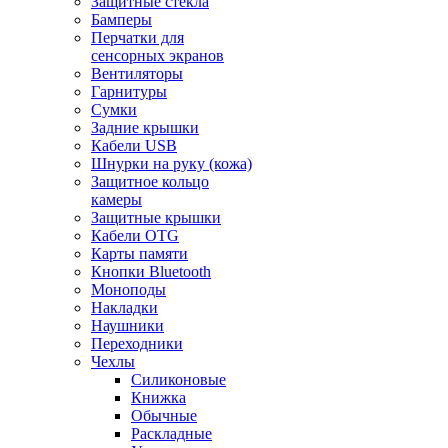
Защитные стекла
Бамперы
Перчатки для
сенсорных экранов
Вентиляторы
Гарнитуры
Сумки
Задние крышки
Кабели USB
Шнурки на руку (кожа)
Защитное кольцо
камеры
Защитные крышки
Кабели OTG
Карты памяти
Кнопки Bluetooth
Моноподы
Накладки
Наушники
Переходники
Чехлы
Силиконовые
Книжка
Обычные
Раскладные