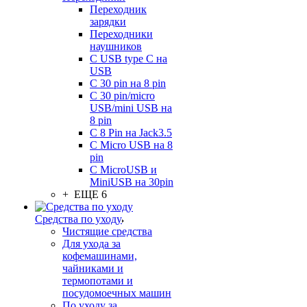
Переходник
зарядки
Переходники
наушников
С USB type C на
USB
С 30 pin на 8 pin
С 30 pin/micro
USB/mini USB на
8 pin
С 8 Pin на Jack3.5
С Micro USB на 8
pin
С MicroUSB и
MiniUSB на 30pin
+ ЕЩЕ 6
Средства по уходу
Чистящие средства
Для ухода за
кофемашинами,
чайниками и
термопотами и
посудомоечных машин
По уходу за