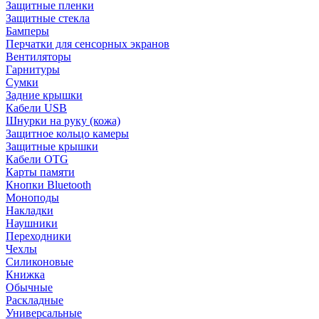
Защитные пленки
Защитные стекла
Бамперы
Перчатки для сенсорных экранов
Вентиляторы
Гарнитуры
Сумки
Задние крышки
Кабели USB
Шнурки на руку (кожа)
Защитное кольцо камеры
Защитные крышки
Кабели OTG
Карты памяти
Кнопки Bluetooth
Моноподы
Накладки
Наушники
Переходники
Чехлы
Силиконовые
Книжка
Обычные
Раскладные
Универсальные