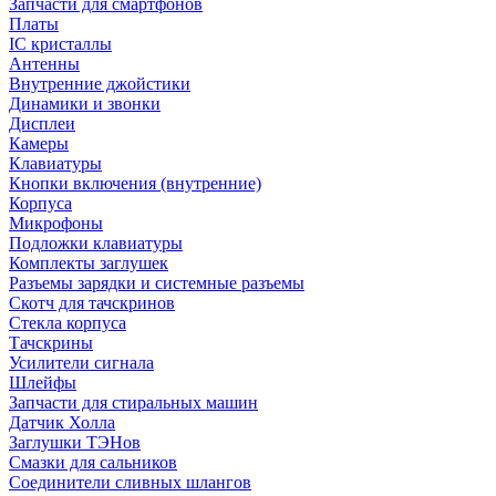
Запчасти для смартфонов
Платы
IC кристаллы
Антенны
Внутренние джойстики
Динамики и звонки
Дисплеи
Камеры
Клавиатуры
Кнопки включения (внутренние)
Корпуса
Микрофоны
Подложки клавиатуры
Комплекты заглушек
Разъемы зарядки и системные разъемы
Скотч для тачскринов
Стекла корпуса
Тачскрины
Усилители сигнала
Шлейфы
Запчасти для стиральных машин
Датчик Холла
Заглушки ТЭНов
Смазки для сальников
Соединители сливных шлангов