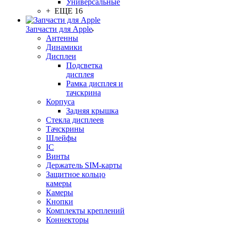
Универсальные
+ ЕЩЕ 16
Запчасти для Apple
Антенны
Динамики
Дисплеи
Подсветка
дисплея
Рамка дисплея и
тачскрина
Корпуса
Задняя крышка
Стекла дисплеев
Тачскрины
Шлейфы
IC
Винты
Держатель SIM-карты
Защитное кольцо
камеры
Камеры
Кнопки
Комплекты креплений
Коннекторы