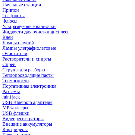
Паяльные станции
Припои
Трафареты
Флюсы
Ультразвуковые ванночки
Жидкости для очистки дисплеев
Клеи
Лампы с лупой
Лампы ультрафиолетовые
Очистители
Растворители и спирты
Спреи
Струны для разборки
Теплопроводящие пасты
Термоскотчи
Портативная электроника
Разъёмы
mini jack
USB Bluetooth адаптеры
MP3-плееры
USB флешки
Видеорегистраторы
Внешние аккумуляторы
Картридеры
Карты памяти