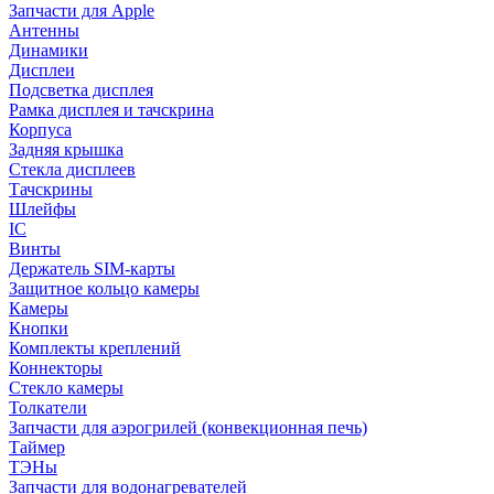
Запчасти для Apple
Антенны
Динамики
Дисплеи
Подсветка дисплея
Рамка дисплея и тачскрина
Корпуса
Задняя крышка
Стекла дисплеев
Тачскрины
Шлейфы
IC
Винты
Держатель SIM-карты
Защитное кольцо камеры
Камеры
Кнопки
Комплекты креплений
Коннекторы
Стекло камеры
Толкатели
Запчасти для аэрогрилей (конвекционная печь)
Таймер
ТЭНы
Запчасти для водонагревателей