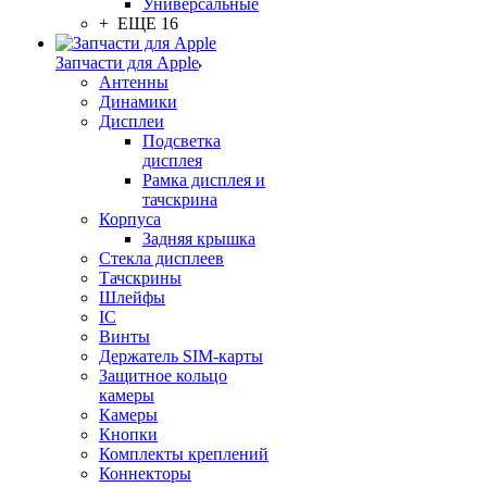
Универсальные
+ ЕЩЕ 16
Запчасти для Apple
Антенны
Динамики
Дисплеи
Подсветка
дисплея
Рамка дисплея и
тачскрина
Корпуса
Задняя крышка
Стекла дисплеев
Тачскрины
Шлейфы
IC
Винты
Держатель SIM-карты
Защитное кольцо
камеры
Камеры
Кнопки
Комплекты креплений
Коннекторы