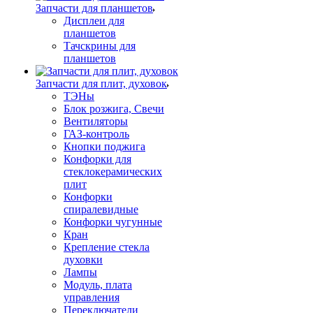
Запчасти для планшетов
Дисплеи для
планшетов
Тачскрины для
планшетов
Запчасти для плит, духовок
ТЭНы
Блок розжига, Свечи
Вентиляторы
ГАЗ-контроль
Кнопки поджига
Конфорки для
стеклокерамических
плит
Конфорки
спиралевидные
Конфорки чугунные
Кран
Крепление стекла
духовки
Лампы
Модуль, плата
управления
Переключатели