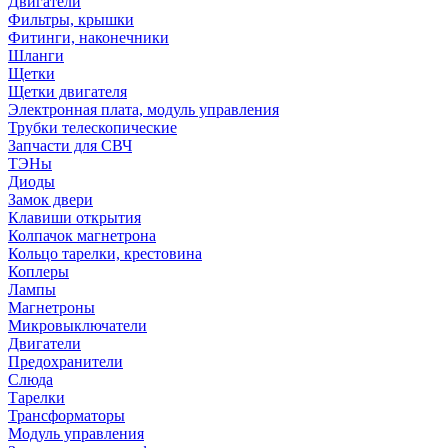
Двигатели
Фильтры, крышки
Фитинги, наконечники
Шланги
Щетки
Щетки двигателя
Электронная плата, модуль управления
Трубки телескопические
Запчасти для СВЧ
ТЭНы
Диоды
Замок двери
Клавиши открытия
Колпачок магнетрона
Кольцо тарелки, крестовина
Коплеры
Лампы
Магнетроны
Микровыключатели
Двигатели
Предохранители
Слюда
Тарелки
Трансформаторы
Модуль управления