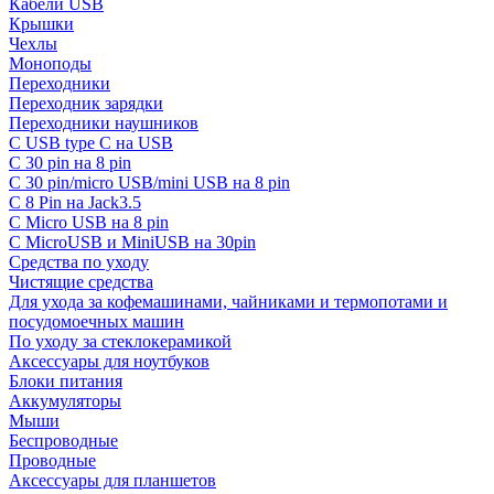
Кабели USB
Крышки
Чехлы
Моноподы
Переходники
Переходник зарядки
Переходники наушников
С USB type C на USB
С 30 pin на 8 pin
С 30 pin/micro USB/mini USB на 8 pin
С 8 Pin на Jack3.5
С Micro USB на 8 pin
С MicroUSB и MiniUSB на 30pin
Средства по уходу
Чистящие средства
Для ухода за кофемашинами, чайниками и термопотами и
посудомоечных машин
По уходу за стеклокерамикой
Аксессуары для ноутбуков
Блоки питания
Аккумуляторы
Мыши
Беспроводные
Проводные
Аксессуары для планшетов