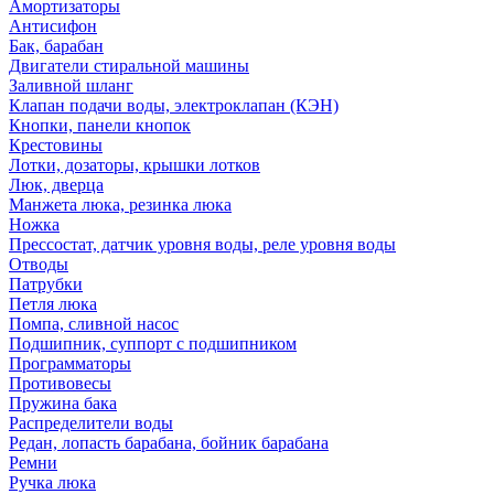
Амортизаторы
Антисифон
Бак, барабан
Двигатели стиральной машины
Заливной шланг
Клапан подачи воды, электроклапан (КЭН)
Кнопки, панели кнопок
Крестовины
Лотки, дозаторы, крышки лотков
Люк, дверца
Манжета люка, резинка люка
Ножка
Прессостат, датчик уровня воды, реле уровня воды
Отводы
Патрубки
Петля люка
Помпа, сливной насос
Подшипник, суппорт с подшипником
Программаторы
Противовесы
Пружина бака
Распределители воды
Редан, лопасть барабана, бойник барабана
Ремни
Ручка люка