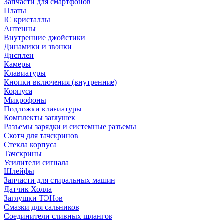
Запчасти для смартфонов
Платы
IC кристаллы
Антенны
Внутренние джойстики
Динамики и звонки
Дисплеи
Камеры
Клавиатуры
Кнопки включения (внутренние)
Корпуса
Микрофоны
Подложки клавиатуры
Комплекты заглушек
Разъемы зарядки и системные разъемы
Скотч для тачскринов
Стекла корпуса
Тачскрины
Усилители сигнала
Шлейфы
Запчасти для стиральных машин
Датчик Холла
Заглушки ТЭНов
Смазки для сальников
Соединители сливных шлангов