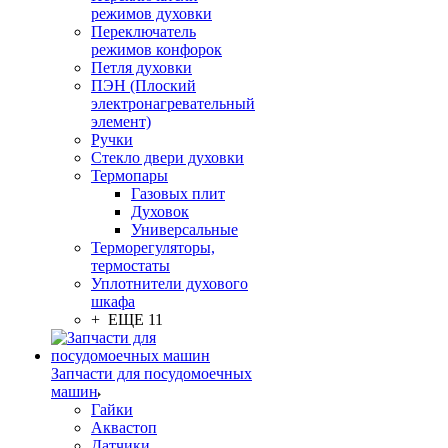
режимов духовки
Переключатель
режимов конфорок
Петля духовки
ПЭН (Плоский
электронагревательный
элемент)
Ручки
Стекло двери духовки
Термопары
Газовых плит
Духовок
Универсальные
Терморегуляторы,
термостаты
Уплотнители духового
шкафа
+ ЕЩЕ 11
Запчасти для посудомоечных
машин
Гайки
Аквастоп
Датчики