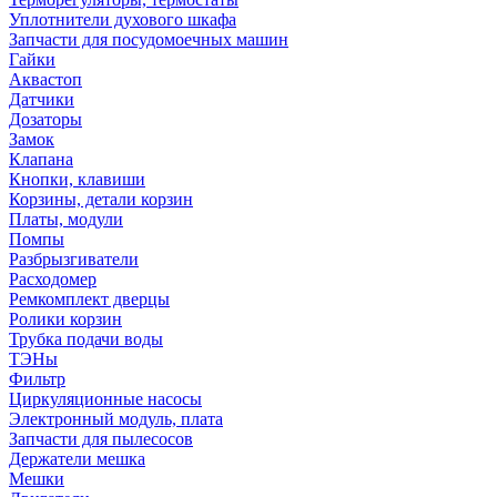
Уплотнители духового шкафа
Запчасти для посудомоечных машин
Гайки
Аквастоп
Датчики
Дозаторы
Замок
Клапана
Кнопки, клавиши
Корзины, детали корзин
Платы, модули
Помпы
Разбрызгиватели
Расходомер
Ремкомплект дверцы
Ролики корзин
Трубка подачи воды
ТЭНы
Фильтр
Циркуляционные насосы
Электронный модуль, плата
Запчасти для пылесосов
Держатели мешка
Мешки