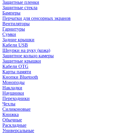
Защитные пленки
Защитные стекла
Бамперы
Перчатки для сенсорных экранов
Вентиляторы
Гарнитуры
Сумки
Задние крышки
Кабели USB
Шнурки на руку (кожа)
Защитное кольцо камеры
Защитные крышки
Кабели OTG
Карты памяти
Кнопки Bluetooth
Моноподы
Накладки
Наушники
Переходники
Чехлы
Силиконовые
Книжка
Обычные
Раскладные
Универсальные