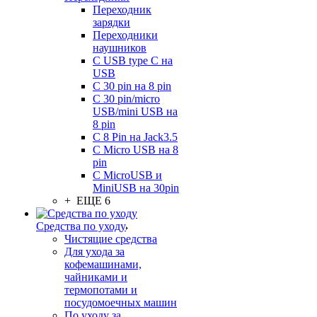
Переходник
зарядки
Переходники
наушников
С USB type C на
USB
С 30 pin на 8 pin
С 30 pin/micro
USB/mini USB на
8 pin
С 8 Pin на Jack3.5
С Micro USB на 8
pin
С MicroUSB и
MiniUSB на 30pin
+ ЕЩЕ 6
Средства по уходу
Чистящие средства
Для ухода за
кофемашинами,
чайниками и
термопотами и
посудомоечных машин
По уходу за