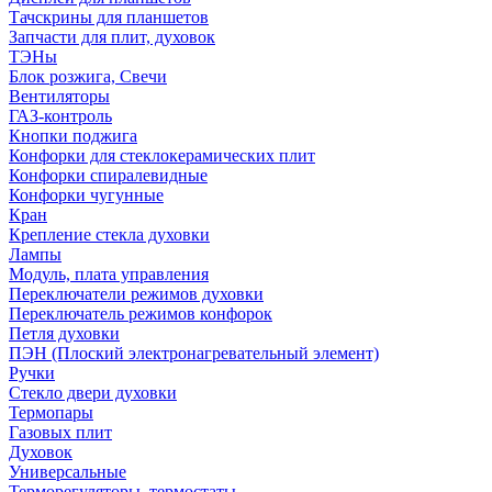
Тачскрины для планшетов
Запчасти для плит, духовок
ТЭНы
Блок розжига, Свечи
Вентиляторы
ГАЗ-контроль
Кнопки поджига
Конфорки для стеклокерамических плит
Конфорки спиралевидные
Конфорки чугунные
Кран
Крепление стекла духовки
Лампы
Модуль, плата управления
Переключатели режимов духовки
Переключатель режимов конфорок
Петля духовки
ПЭН (Плоский электронагревательный элемент)
Ручки
Стекло двери духовки
Термопары
Газовых плит
Духовок
Универсальные
Терморегуляторы, термостаты