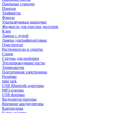
Паяльные станции
Припои
Трафареты
Флюсы
Ультразвуковые ванночки
Жидкости для очистки дисплеев
Клеи
Лампы с лупой
Лампы ультрафиолетовые
Очистители
Растворители и спирты
Спреи
Струны для разборки
Теплопроводящие пасты
Термоскотчи
Портативная электроника
Разъёмы
mini jack
USB Bluetooth адаптеры
MP3-плееры
USB флешки
Видеорегистраторы
Внешние аккумуляторы
Картридеры
Карты памяти