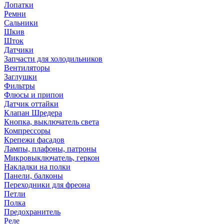
Лопатки
Ремни
Сальники
Шкив
Шток
Датчики
Запчасти для холодильников
Вентиляторы
Заглушки
Фильтры
Флюсы и припои
Датчик оттайки
Клапан Шредера
Кнопка, выключатель света
Компрессоры
Крепежи фасадов
Лампы, плафоны, патроны
Микровыключатель, геркон
Накладки на полки
Панели, балконы
Переходники для фреона
Петли
Полка
Предохранитель
Реле