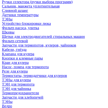
Ручки селектора (ручки выбора программ)
Сальник, манжета уплотнительная
Сливной шланг
Датчики температуры
ТЭНы
Устройство блокировки люка
Фильтр насоса, улитка
Шкивы
Щетки для электродвигателей стиральных машин
Фильтр сетевой
Запчасти для термопотов, кулеров, чайников
Кабели, гнёзда
Клапана для кулера
Кнопки и клемные пары
Кран для кулера
Насос, помпа для термопота
Реле для кулера
Термостаты, термодатчики для кулеров
ТЭНы для кулера
ТЭН для термопота
ТЭН для чайника
Термопредохранители
Запчасти для хлебопечей
ТЭНы
Ведро