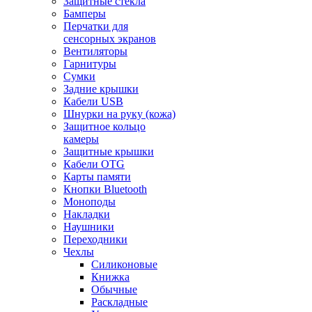
Защитные стекла
Бамперы
Перчатки для
сенсорных экранов
Вентиляторы
Гарнитуры
Сумки
Задние крышки
Кабели USB
Шнурки на руку (кожа)
Защитное кольцо
камеры
Защитные крышки
Кабели OTG
Карты памяти
Кнопки Bluetooth
Моноподы
Накладки
Наушники
Переходники
Чехлы
Силиконовые
Книжка
Обычные
Раскладные