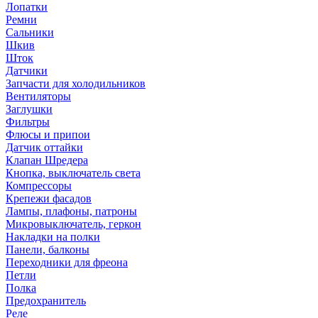
Лопатки
Ремни
Сальники
Шкив
Шток
Датчики
Запчасти для холодильников
Вентиляторы
Заглушки
Фильтры
Флюсы и припои
Датчик оттайки
Клапан Шредера
Кнопка, выключатель света
Компрессоры
Крепежи фасадов
Лампы, плафоны, патроны
Микровыключатель, геркон
Накладки на полки
Панели, балконы
Переходники для фреона
Петли
Полка
Предохранитель
Реле