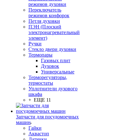
режимов духовки
Переключатель
режимов конфорок
Петля духовки
ПЭН (Плоский
электронагревательный
элемент)
Ручки
Стекло двери духовки
Термопары
Газовых плит
Духовок
Универсальные
Терморегуляторы,
термостаты
Уплотнители духового
шкафа
+ ЕЩЕ 11
Запчасти для посудомоечных
машин
Гайки
Аквастоп
Датчики