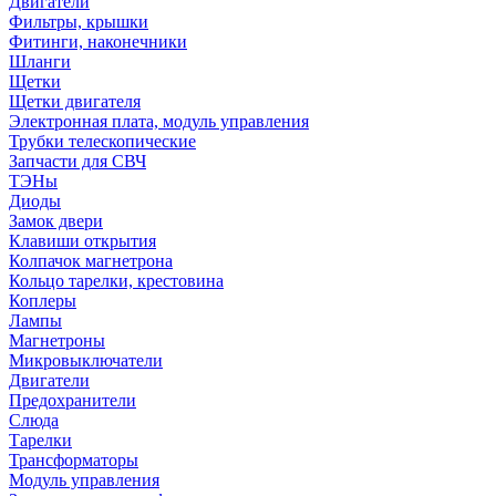
Двигатели
Фильтры, крышки
Фитинги, наконечники
Шланги
Щетки
Щетки двигателя
Электронная плата, модуль управления
Трубки телескопические
Запчасти для СВЧ
ТЭНы
Диоды
Замок двери
Клавиши открытия
Колпачок магнетрона
Кольцо тарелки, крестовина
Коплеры
Лампы
Магнетроны
Микровыключатели
Двигатели
Предохранители
Слюда
Тарелки
Трансформаторы
Модуль управления