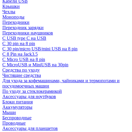
Кабели USB
Крышки
Чехлы
Моноподы
Переходники
Переходник зарядки
Переходники наушников
С USB type C на USB
С 30 pin на 8 pin
С 30 pin/micro USB/mini USB на 8 pin
С 8 Pin на Jack3.5
С Micro USB на 8 pin
С MicroUSB и MiniUSB на 30pin
Средства по уходу
Чистящие средства
Для ухода за кофемашинами, чайниками и термопотами и
посудомоечных машин
По уходу за стеклокерамикой
Аксессуары для ноутбуков
Блоки питания
Аккумуляторы
Мыши
Беспроводные
Проводные
Аксессуары для планшетов