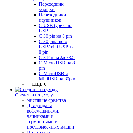
Переходник
зарядки
Переходники
наушников
С USB type C на
USB
С 30 pin на 8 pin
С 30 pin/micro
USB/mini USB на
8 pin
С 8 Pin на Jack3.5
С Micro USB на 8
pin
С MicroUSB и
MiniUSB на 30pin
+ ЕЩЕ 6
Средства по уходу
Чистящие средства
Для ухода за
кофемашинами,
чайниками и
термопотами и
посудомоечных машин
По уходу за