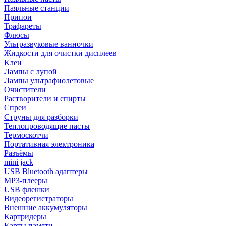
Паяльные станции
Припои
Трафареты
Флюсы
Ультразвуковые ванночки
Жидкости для очистки дисплеев
Клеи
Лампы с лупой
Лампы ультрафиолетовые
Очистители
Растворители и спирты
Спреи
Струны для разборки
Теплопроводящие пасты
Термоскотчи
Портативная электроника
Разъёмы
mini jack
USB Bluetooth адаптеры
MP3-плееры
USB флешки
Видеорегистраторы
Внешние аккумуляторы
Картридеры
Карты памяти