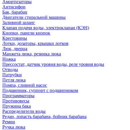
Амортизаторы
Антисифон
Бак, барабан
Двигатели стиральной машины
Заливной шланг
Клапан подачи воды, электроклапан (КЭН)
Кнопки, панели кнопок
Крестовины
Лотки, дозаторы, крышки лотков
Люк, дверца
Манжета люка, резинка люка
Ножка
Прессостат, датчик уровня воды, реле уровня воды
Отводы
Патрубки
Петля люка
Помпа, сливной насос
Подшипник, суппорт с подшипником
Программаторы
Противовесы
Пружина бака
Распределители воды
Редан, лопасть барабана, бойник барабана
Ремни
Ручка люка