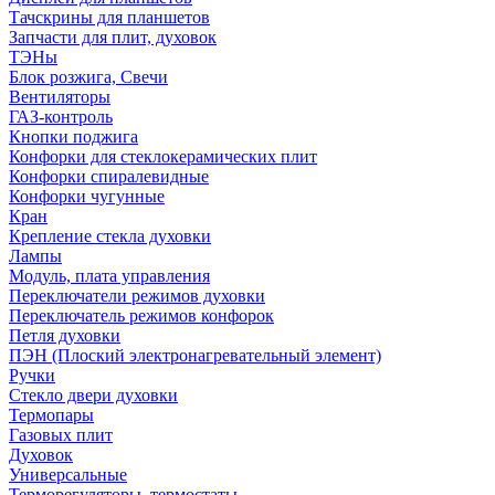
Тачскрины для планшетов
Запчасти для плит, духовок
ТЭНы
Блок розжига, Свечи
Вентиляторы
ГАЗ-контроль
Кнопки поджига
Конфорки для стеклокерамических плит
Конфорки спиралевидные
Конфорки чугунные
Кран
Крепление стекла духовки
Лампы
Модуль, плата управления
Переключатели режимов духовки
Переключатель режимов конфорок
Петля духовки
ПЭН (Плоский электронагревательный элемент)
Ручки
Стекло двери духовки
Термопары
Газовых плит
Духовок
Универсальные
Терморегуляторы, термостаты