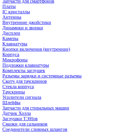
Запчасти для смартфонов
Платы
IC кристаллы
Антенны
Внутренние джойстики
Динамики и звонки
Дисплеи
Камеры
Клавиатуры
Кнопки включения (внутренние)
Корпуса
Микрофоны
Подложки клавиатуры
Комплекты заглушек
Разъемы зарядки и системные разъемы
Скотч для тачскринов
Стекла корпуса
Тачскрины
Усилители сигнала
Шлейфы
Запчасти для стиральных машин
Датчик Холла
Заглушки ТЭНов
Смазки для сальников
Соединители сливных шлангов