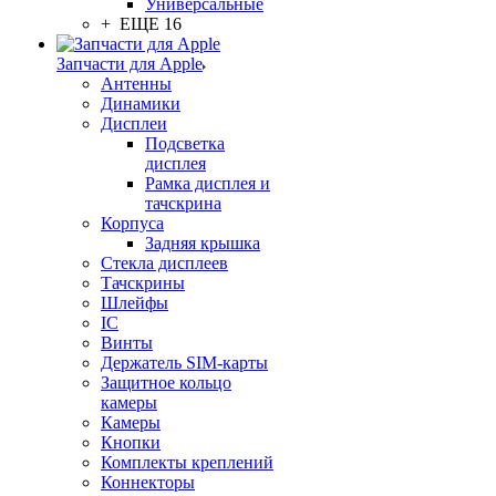
Универсальные
+ ЕЩЕ 16
Запчасти для Apple
Антенны
Динамики
Дисплеи
Подсветка
дисплея
Рамка дисплея и
тачскрина
Корпуса
Задняя крышка
Стекла дисплеев
Тачскрины
Шлейфы
IC
Винты
Держатель SIM-карты
Защитное кольцо
камеры
Камеры
Кнопки
Комплекты креплений
Коннекторы