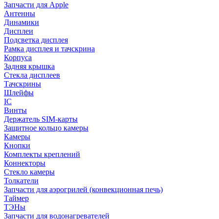
Запчасти для Apple
Антенны
Динамики
Дисплеи
Подсветка дисплея
Рамка дисплея и тачскрина
Корпуса
Задняя крышка
Стекла дисплеев
Тачскрины
Шлейфы
IC
Винты
Держатель SIM-карты
Защитное кольцо камеры
Камеры
Кнопки
Комплекты креплений
Коннекторы
Стекло камеры
Толкатели
Запчасти для аэрогрилей (конвекционная печь)
Таймер
ТЭНы
Запчасти для водонагревателей