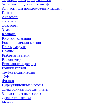
Уплотнители духового шкафа
Запчасти для посудомоечных машин
Гайки
Аквастоп
Датчики
Дозаторы
Замок
Клапана
Кнопки, клавиши
Корзины, детали корзин
Платы, модули
Помпы
Разбрызгиватели
Расходомер
Ремкомплект дверцы
Ролики корзин
Трубка подачи воды
ТЭНы
Фильтр
Циркуляционные насосы
Электронный модуль, плата
Запчасти для пылесосов
Держатели мешка
Мешки