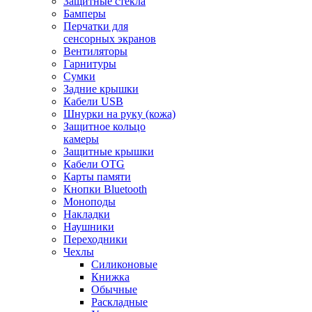
Защитные стекла
Бамперы
Перчатки для
сенсорных экранов
Вентиляторы
Гарнитуры
Сумки
Задние крышки
Кабели USB
Шнурки на руку (кожа)
Защитное кольцо
камеры
Защитные крышки
Кабели OTG
Карты памяти
Кнопки Bluetooth
Моноподы
Накладки
Наушники
Переходники
Чехлы
Силиконовые
Книжка
Обычные
Раскладные