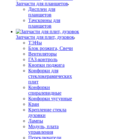
Запчасти для планшетов
Дисплеи для
планшетов
Тачскрины для
планшетов
Запчасти для плит, духовок
ТЭНы
Блок розжига, Свечи
Вентиляторы
ГАЗ-контроль
Кнопки поджига
Конфорки для
стеклокерамических
плит
Конфорки
спиралевидные
Конфорки чугунные
Кран
Крепление стекла
духовки
Лампы
Модуль, плата
управления
Переключатели