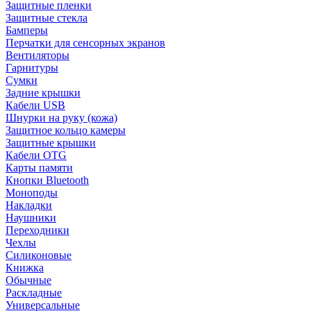
Защитные пленки
Защитные стекла
Бамперы
Перчатки для сенсорных экранов
Вентиляторы
Гарнитуры
Сумки
Задние крышки
Кабели USB
Шнурки на руку (кожа)
Защитное кольцо камеры
Защитные крышки
Кабели OTG
Карты памяти
Кнопки Bluetooth
Моноподы
Накладки
Наушники
Переходники
Чехлы
Силиконовые
Книжка
Обычные
Раскладные
Универсальные