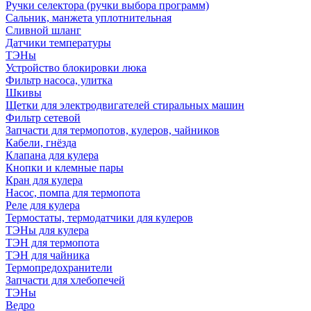
Ручки селектора (ручки выбора программ)
Сальник, манжета уплотнительная
Сливной шланг
Датчики температуры
ТЭНы
Устройство блокировки люка
Фильтр насоса, улитка
Шкивы
Щетки для электродвигателей стиральных машин
Фильтр сетевой
Запчасти для термопотов, кулеров, чайников
Кабели, гнёзда
Клапана для кулера
Кнопки и клемные пары
Кран для кулера
Насос, помпа для термопота
Реле для кулера
Термостаты, термодатчики для кулеров
ТЭНы для кулера
ТЭН для термопота
ТЭН для чайника
Термопредохранители
Запчасти для хлебопечей
ТЭНы
Ведро