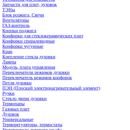
Запчасти для плит, духовок
ТЭНы
Блок розжига, Свечи
Вентиляторы
ГАЗ-контроль
Кнопки поджига
Конфорки для стеклокерамических плит
Конфорки спиралевидные
Конфорки чугунные
Кран
Крепление стекла духовки
Лампы
Модуль, плата управления
Переключатели режимов духовки
Переключатель режимов конфорок
Петля духовки
ПЭН (Плоский электронагревательный элемент)
Ручки
Стекло двери духовки
Термопары
Газовых плит
Духовок
Универсальные
Терморегуляторы, термостаты
Уплотнители духового шкафа