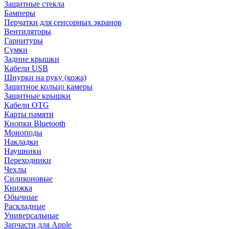
Защитные стекла
Бамперы
Перчатки для сенсорных экранов
Вентиляторы
Гарнитуры
Сумки
Задние крышки
Кабели USB
Шнурки на руку (кожа)
Защитное кольцо камеры
Защитные крышки
Кабели OTG
Карты памяти
Кнопки Bluetooth
Моноподы
Накладки
Наушники
Переходники
Чехлы
Силиконовые
Книжка
Обычные
Раскладные
Универсальные
Запчасти для Apple