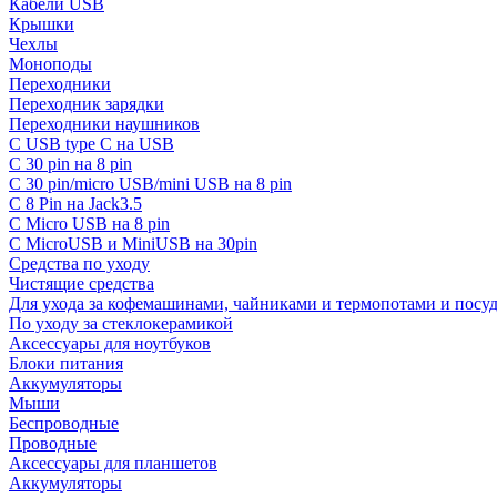
Кабели USB
Крышки
Чехлы
Моноподы
Переходники
Переходник зарядки
Переходники наушников
С USB type C на USB
С 30 pin на 8 pin
С 30 pin/micro USB/mini USB на 8 pin
С 8 Pin на Jack3.5
С Micro USB на 8 pin
С MicroUSB и MiniUSB на 30pin
Средства по уходу
Чистящие средства
Для ухода за кофемашинами, чайниками и термопотами и пос
По уходу за стеклокерамикой
Аксессуары для ноутбуков
Блоки питания
Аккумуляторы
Мыши
Беспроводные
Проводные
Аксессуары для планшетов
Аккумуляторы