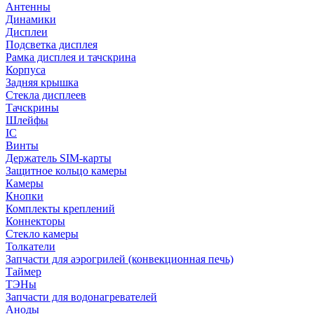
Антенны
Динамики
Дисплеи
Подсветка дисплея
Рамка дисплея и тачскрина
Корпуса
Задняя крышка
Стекла дисплеев
Тачскрины
Шлейфы
IC
Винты
Держатель SIM-карты
Защитное кольцо камеры
Камеры
Кнопки
Комплекты креплений
Коннекторы
Стекло камеры
Толкатели
Запчасти для аэрогрилей (конвекционная печь)
Таймер
ТЭНы
Запчасти для водонагревателей
Аноды