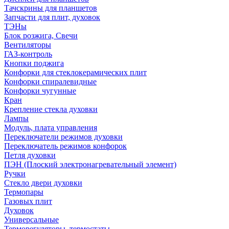
Тачскрины для планшетов
Запчасти для плит, духовок
ТЭНы
Блок розжига, Свечи
Вентиляторы
ГАЗ-контроль
Кнопки поджига
Конфорки для стеклокерамических плит
Конфорки спиралевидные
Конфорки чугунные
Кран
Крепление стекла духовки
Лампы
Модуль, плата управления
Переключатели режимов духовки
Переключатель режимов конфорок
Петля духовки
ПЭН (Плоский электронагревательный элемент)
Ручки
Стекло двери духовки
Термопары
Газовых плит
Духовок
Универсальные
Терморегуляторы, термостаты