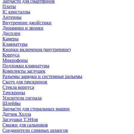
Запчасти для смартфонов
Платы
IC кристаллы
Антенны
Внутренние джойстики
Динамики и звонки
Дисплеи
Камеры
Клавиатуры
Кнопки включения (внутренние)
Корпуса
Микрофоны
Подложки клавиатуры
Комплекты заглушек
Разъемы зарядки и системные разъемы
Скотч для тачскринов
Стекла корпуса
Тачскрины
Усилители сигнала
Шлейфы
Запчасти для стиральных машин
Датчик Холла
Заглушки ТЭНов
Смазки для сальников
Соединители сливных шлангов