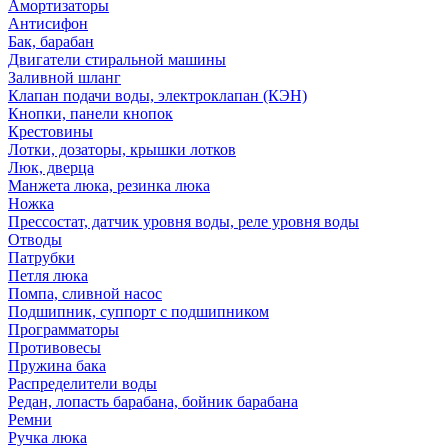
Амортизаторы
Антисифон
Бак, барабан
Двигатели стиральной машины
Заливной шланг
Клапан подачи воды, электроклапан (КЭН)
Кнопки, панели кнопок
Крестовины
Лотки, дозаторы, крышки лотков
Люк, дверца
Манжета люка, резинка люка
Ножка
Прессостат, датчик уровня воды, реле уровня воды
Отводы
Патрубки
Петля люка
Помпа, сливной насос
Подшипник, суппорт с подшипником
Программаторы
Противовесы
Пружина бака
Распределители воды
Редан, лопасть барабана, бойник барабана
Ремни
Ручка люка