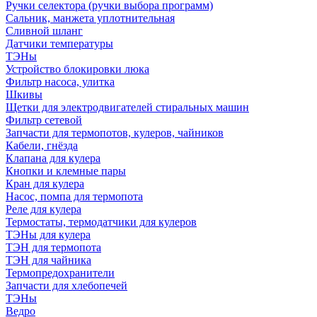
Ручки селектора (ручки выбора программ)
Сальник, манжета уплотнительная
Сливной шланг
Датчики температуры
ТЭНы
Устройство блокировки люка
Фильтр насоса, улитка
Шкивы
Щетки для электродвигателей стиральных машин
Фильтр сетевой
Запчасти для термопотов, кулеров, чайников
Кабели, гнёзда
Клапана для кулера
Кнопки и клемные пары
Кран для кулера
Насос, помпа для термопота
Реле для кулера
Термостаты, термодатчики для кулеров
ТЭНы для кулера
ТЭН для термопота
ТЭН для чайника
Термопредохранители
Запчасти для хлебопечей
ТЭНы
Ведро