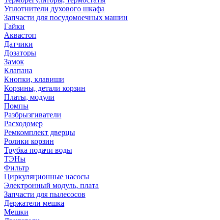
Уплотнители духового шкафа
Запчасти для посудомоечных машин
Гайки
Аквастоп
Датчики
Дозаторы
Замок
Клапана
Кнопки, клавиши
Корзины, детали корзин
Платы, модули
Помпы
Разбрызгиватели
Расходомер
Ремкомплект дверцы
Ролики корзин
Трубка подачи воды
ТЭНы
Фильтр
Циркуляционные насосы
Электронный модуль, плата
Запчасти для пылесосов
Держатели мешка
Мешки