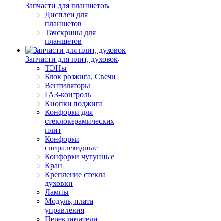
Запчасти для планшетов
Дисплеи для
планшетов
Тачскрины для
планшетов
Запчасти для плит, духовок
ТЭНы
Блок розжига, Свечи
Вентиляторы
ГАЗ-контроль
Кнопки поджига
Конфорки для
стеклокерамических
плит
Конфорки
спиралевидные
Конфорки чугунные
Кран
Крепление стекла
духовки
Лампы
Модуль, плата
управления
Переключатели