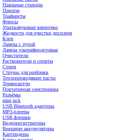
Паяльные станции
Припои
Трафареты
Флюсы
Ультразвуковые ванночки
Жидкости для очистки дисплеев
Клеи
Лампы с лупой
Лампы ультрафиолетовые
Очистители
Растворители и спирты
Спреи
Струны для разборки
Теплопроводящие пасты
Термоскотчи
Портативная электроника
Разъёмы
mini jack
USB Bluetooth адаптеры
MP3-плееры
USB флешки
Видеорегистраторы
Внешние аккумуляторы
Картридеры
Карты памяти