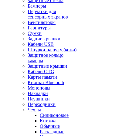
Защитные стекла
Бамперы
Перчатки для
сенсорных экранов
Вентиляторы
Гарнитуры
Сумки
Задние крышки
Кабели USB
Шнурки на руку (кожа)
Защитное кольцо
камеры
Защитные крышки
Кабели OTG
Карты памяти
Кнопки Bluetooth
Моноподы
Накладки
Наушники
Переходники
Чехлы
Силиконовые
Книжка
Обычные
Раскладные