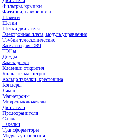
Двигатели
Фильтры, крышки
Фитинги, наконечники
Шланги
Щетки
Щетки двигателя
Электронная плата, модуль управления
Трубки телескопические
Запчасти для СВЧ
ТЭНы
Диоды
Замок двери
Клавиши открытия
Колпачок магнетрона
Кольцо тарелки, крестовина
Коплеры
Лампы
Магнетроны
Микровыключатели
Двигатели
Предохранители
Слюда
Тарелки
Трансформаторы
Модуль управления