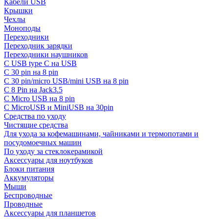
Кабели USB
Крышки
Чехлы
Моноподы
Переходники
Переходник зарядки
Переходники наушников
С USB type C на USB
С 30 pin на 8 pin
С 30 pin/micro USB/mini USB на 8 pin
С 8 Pin на Jack3.5
С Micro USB на 8 pin
С MicroUSB и MiniUSB на 30pin
Средства по уходу
Чистящие средства
Для ухода за кофемашинами, чайниками и термопотами и
посудомоечных машин
По уходу за стеклокерамикой
Аксессуары для ноутбуков
Блоки питания
Аккумуляторы
Мыши
Беспроводные
Проводные
Аксессуары для планшетов