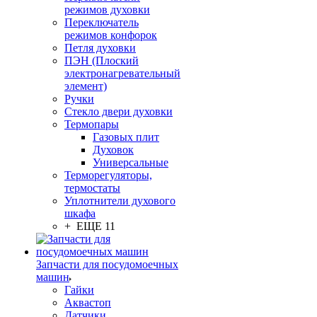
режимов духовки
Переключатель
режимов конфорок
Петля духовки
ПЭН (Плоский
электронагревательный
элемент)
Ручки
Стекло двери духовки
Термопары
Газовых плит
Духовок
Универсальные
Терморегуляторы,
термостаты
Уплотнители духового
шкафа
+ ЕЩЕ 11
Запчасти для посудомоечных
машин
Гайки
Аквастоп
Датчики