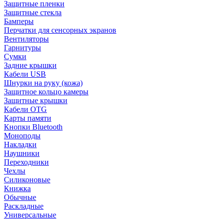
Защитные пленки
Защитные стекла
Бамперы
Перчатки для сенсорных экранов
Вентиляторы
Гарнитуры
Сумки
Задние крышки
Кабели USB
Шнурки на руку (кожа)
Защитное кольцо камеры
Защитные крышки
Кабели OTG
Карты памяти
Кнопки Bluetooth
Моноподы
Накладки
Наушники
Переходники
Чехлы
Силиконовые
Книжка
Обычные
Раскладные
Универсальные