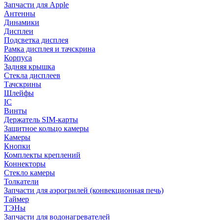
Запчасти для Apple
Антенны
Динамики
Дисплеи
Подсветка дисплея
Рамка дисплея и тачскрина
Корпуса
Задняя крышка
Стекла дисплеев
Тачскрины
Шлейфы
IC
Винты
Держатель SIM-карты
Защитное кольцо камеры
Камеры
Кнопки
Комплекты креплений
Коннекторы
Стекло камеры
Толкатели
Запчасти для аэрогрилей (конвекционная печь)
Таймер
ТЭНы
Запчасти для водонагревателей