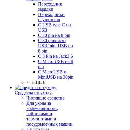
Переходник
зарядки
Переходники
наушников
С USB type C на
USB
С 30 pin на 8 pin
С 30 pin/micro
USB/mini USB на
8 pin
С 8 Pin на Jack3.5
С Micro USB на 8
pin
С MicroUSB и
MiniUSB на 30pin
+ ЕЩЕ 6
Средства по уходу
Чистящие средства
Для ухода за
кофемашинами,
чайниками и
термопотами и
посудомоечных машин
По уходу за