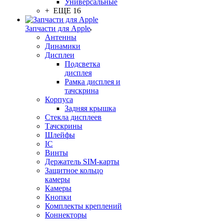
Универсальные
+ ЕЩЕ 16
Запчасти для Apple
Антенны
Динамики
Дисплеи
Подсветка
дисплея
Рамка дисплея и
тачскрина
Корпуса
Задняя крышка
Стекла дисплеев
Тачскрины
Шлейфы
IC
Винты
Держатель SIM-карты
Защитное кольцо
камеры
Камеры
Кнопки
Комплекты креплений
Коннекторы