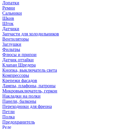
Лопатки
Ремни
Сальники
Шкив
Шток
Датчики
Запчасти для холодильников
Вентиляторы
Заглушки
Фильтры
Флюсы и припои
Датчик оттайки
Клапан Шредера
Кнопка, выключатель света
Компрессоры
Крепежи фасадов
Лампы, плафоны, патроны
Микровыключатель, геркон
Накладки на полки
Панели, балконы
Переходники для фреона
Петли
Полка
Предохранитель
Реле