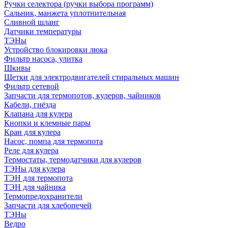
Ручки селектора (ручки выбора программ)
Сальник, манжета уплотнительная
Сливной шланг
Датчики температуры
ТЭНы
Устройство блокировки люка
Фильтр насоса, улитка
Шкивы
Щетки для электродвигателей стиральных машин
Фильтр сетевой
Запчасти для термопотов, кулеров, чайников
Кабели, гнёзда
Клапана для кулера
Кнопки и клемные пары
Кран для кулера
Насос, помпа для термопота
Реле для кулера
Термостаты, термодатчики для кулеров
ТЭНы для кулера
ТЭН для термопота
ТЭН для чайника
Термопредохранители
Запчасти для хлебопечей
ТЭНы
Ведро