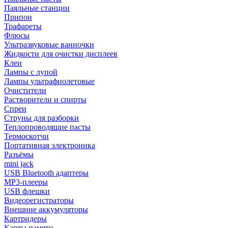
Паяльные станции
Припои
Трафареты
Флюсы
Ультразвуковые ванночки
Жидкости для очистки дисплеев
Клеи
Лампы с лупой
Лампы ультрафиолетовые
Очистители
Растворители и спирты
Спреи
Струны для разборки
Теплопроводящие пасты
Термоскотчи
Портативная электроника
Разъёмы
mini jack
USB Bluetooth адаптеры
MP3-плееры
USB флешки
Видеорегистраторы
Внешние аккумуляторы
Картридеры
Карты памяти