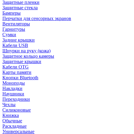
Защитные пленки
Защитные стекла
Бамперы
Перчатки для сенсорных экранов
Вентиляторы
Гарнитуры
Сумки
Задние крышки
Кабели USB
Шнурки на руку (кожа)
Защитное кольцо камеры
Защитные крышки
Кабели OTG
Карты памяти
Кнопки Bluetooth
Моноподы
Накладки
Наушники
Переходники
Чехлы
Силиконовые
Книжка
Обычные
Раскладные
Универсальные