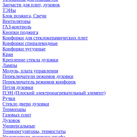
Запчасти для плит, духовок
ТЭНы
Блок розжига, Свечи
Вентиляторы
ГАЗ-контроль
Кнопки поджига
Конфорки для стеклокерамических плит
Конфорки спиралевидные
Конфорки чугунные
Кран
Крепление стекла духовки
Лампы
Модуль, плата управления
Переключатели режимов духовки
Переключатель режимов конфорок
Петля духовки
ПЭН (Плоский электронагревательный элемент)
Ручки
Стекло двери духовки
Термопары
Газовых плит
Духовок
Универсальные
Терморегуляторы, термостаты
Уплотнители духового шкафа