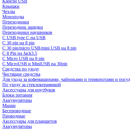
Кабели USB
Крышки
Чехлы
Моноподы
Переходники
Переходник зарядки
Переходники наушников
С USB type C на USB
С 30 pin на 8 pin
С 30 pin/micro USB/mini USB на 8 pin
С 8 Pin на Jack3.5
С Micro USB на 8 pin
С MicroUSB и MiniUSB на 30pin
Средства по уходу
Чистящие средства
Для ухода за кофемашинами, чайниками и термопотами и пос
По уходу за стеклокерамикой
Аксессуары для ноутбуков
Блоки питания
Аккумуляторы
Мыши
Беспроводные
Проводные
Аксессуары для планшетов
Аккумуляторы