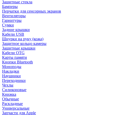
Защитные стекла
Бамперы
Перчатки для сенсорных экранов
Вентиляторы
Гарнитуры
Сумки
Задние крышки
Кабели USB
Шнурки на руку (кожа)
Защитное кольцо камеры
Защитные крышки
Кабели OTG
Карты памяти
Кнопки Bluetooth
Моноподы
Накладки
Наушники
Переходники
Чехлы
Силиконовые
Книжка
Обычные
Раскладные
Универсальные
Запчасти для Apple