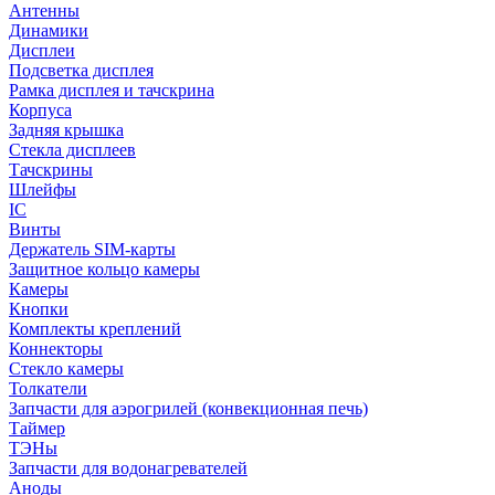
Антенны
Динамики
Дисплеи
Подсветка дисплея
Рамка дисплея и тачскрина
Корпуса
Задняя крышка
Стекла дисплеев
Тачскрины
Шлейфы
IC
Винты
Держатель SIM-карты
Защитное кольцо камеры
Камеры
Кнопки
Комплекты креплений
Коннекторы
Стекло камеры
Толкатели
Запчасти для аэрогрилей (конвекционная печь)
Таймер
ТЭНы
Запчасти для водонагревателей
Аноды