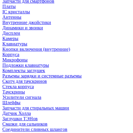
Запчасти для смартфонов
Платы
IC кристаллы
Антенны
Внутренние джойстики
Динамики и звонки
Дисплеи
Камеры
Клавиатуры
Кнопки включения (внутренние)
Корпуса
Микрофоны
Подложки клавиатуры
Комплекты заглушек
Разъемы зарядки и системные разъемы
Скотч для тачскринов
Стекла корпуса
Тачскрины
Усилители сигнала
Шлейфы
Запчасти для стиральных машин
Датчик Холла
Заглушки ТЭНов
Смазки для сальников
Соединители сливных шлангов