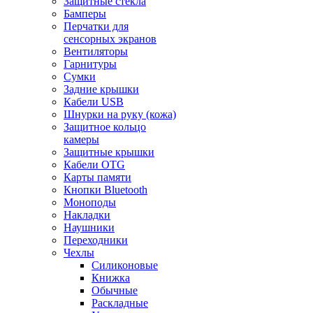
Защитные стекла
Бамперы
Перчатки для
сенсорных экранов
Вентиляторы
Гарнитуры
Сумки
Задние крышки
Кабели USB
Шнурки на руку (кожа)
Защитное кольцо
камеры
Защитные крышки
Кабели OTG
Карты памяти
Кнопки Bluetooth
Моноподы
Накладки
Наушники
Переходники
Чехлы
Силиконовые
Книжка
Обычные
Раскладные