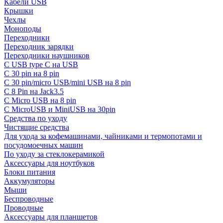
Кабели USB
Крышки
Чехлы
Моноподы
Переходники
Переходник зарядки
Переходники наушников
С USB type C на USB
С 30 pin на 8 pin
С 30 pin/micro USB/mini USB на 8 pin
С 8 Pin на Jack3.5
С Micro USB на 8 pin
С MicroUSB и MiniUSB на 30pin
Средства по уходу
Чистящие средства
Для ухода за кофемашинами, чайниками и термопотами и
посудомоечных машин
По уходу за стеклокерамикой
Аксессуары для ноутбуков
Блоки питания
Аккумуляторы
Мыши
Беспроводные
Проводные
Аксессуары для планшетов