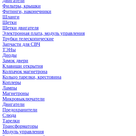
Двигатели
Фильтры, крышки
Фитинги, наконечники
Шланги
Щетки
Щетки двигателя
Электронная плата, модуль управления
Трубки телескопические
Запчасти для СВЧ
ТЭНы
Диоды
Замок двери
Клавиши открытия
Колпачок магнетрона
Кольцо тарелки, крестовина
Коплеры
Лампы
Магнетроны
Микровыключатели
Двигатели
Предохранители
Слюда
Тарелки
Трансформаторы
Модуль управления