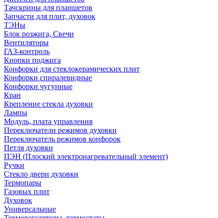
Тачскрины для планшетов
Запчасти для плит, духовок
ТЭНы
Блок розжига, Свечи
Вентиляторы
ГАЗ-контроль
Кнопки поджига
Конфорки для стеклокерамических плит
Конфорки спиралевидные
Конфорки чугунные
Кран
Крепление стекла духовки
Лампы
Модуль, плата управления
Переключатели режимов духовки
Переключатель режимов конфорок
Петля духовки
ПЭН (Плоский электронагревательный элемент)
Ручки
Стекло двери духовки
Термопары
Газовых плит
Духовок
Универсальные
Терморегуляторы, термостаты