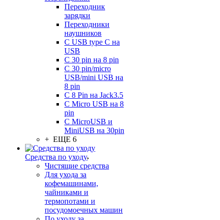
Переходник
зарядки
Переходники
наушников
С USB type C на
USB
С 30 pin на 8 pin
С 30 pin/micro
USB/mini USB на
8 pin
С 8 Pin на Jack3.5
С Micro USB на 8
pin
С MicroUSB и
MiniUSB на 30pin
+ ЕЩЕ 6
Средства по уходу
Чистящие средства
Для ухода за
кофемашинами,
чайниками и
термопотами и
посудомоечных машин
По уходу за