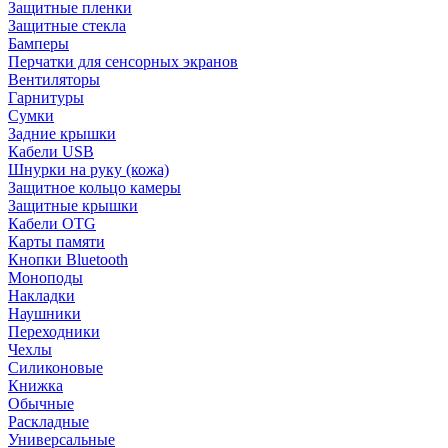
Защитные пленки
Защитные стекла
Бамперы
Перчатки для сенсорных экранов
Вентиляторы
Гарнитуры
Сумки
Задние крышки
Кабели USB
Шнурки на руку (кожа)
Защитное кольцо камеры
Защитные крышки
Кабели OTG
Карты памяти
Кнопки Bluetooth
Моноподы
Накладки
Наушники
Переходники
Чехлы
Силиконовые
Книжка
Обычные
Раскладные
Универсальные