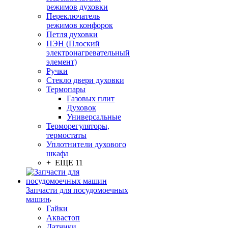
режимов духовки
Переключатель
режимов конфорок
Петля духовки
ПЭН (Плоский
электронагревательный
элемент)
Ручки
Стекло двери духовки
Термопары
Газовых плит
Духовок
Универсальные
Терморегуляторы,
термостаты
Уплотнители духового
шкафа
+ ЕЩЕ 11
Запчасти для посудомоечных
машин
Гайки
Аквастоп
Датчики