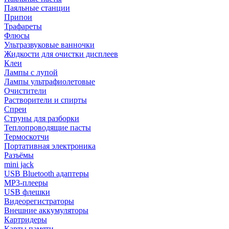
Паяльные станции
Припои
Трафареты
Флюсы
Ультразвуковые ванночки
Жидкости для очистки дисплеев
Клеи
Лампы с лупой
Лампы ультрафиолетовые
Очистители
Растворители и спирты
Спреи
Струны для разборки
Теплопроводящие пасты
Термоскотчи
Портативная электроника
Разъёмы
mini jack
USB Bluetooth адаптеры
MP3-плееры
USB флешки
Видеорегистраторы
Внешние аккумуляторы
Картридеры
Карты памяти