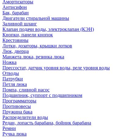
Амортизаторы
Антисифон
Бак, барабан
Двигатели стиральной машины
Заливной шланг
Клапан подачи воды, электроклапан (КЭН)
Кнопки, панели кнопок
Крестовины
Лотки, дозаторы, крышки лотков
Люк, дверца
Манжета люка, резинка люка
Ножка
Прессостат, датчик уровня воды, реле уровня воды
Отводы
Патрубки
Петля люка
Помпа, сливной насос
Подшипник, суппорт с подшипником
Программаторы
Противовесы
Пружина бака
Распределители воды
Редан, лопасть барабана, бойник барабана
Ремни
Ручка люка