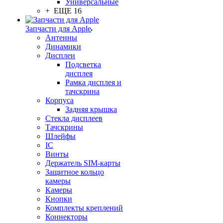
Универсальные
+ ЕЩЕ 16
Запчасти для Apple
Антенны
Динамики
Дисплеи
Подсветка
дисплея
Рамка дисплея и
тачскрина
Корпуса
Задняя крышка
Стекла дисплеев
Тачскрины
Шлейфы
IC
Винты
Держатель SIM-карты
Защитное кольцо
камеры
Камеры
Кнопки
Комплекты креплений
Коннекторы