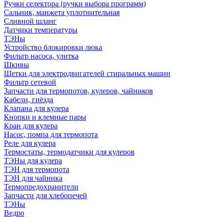
Ручки селектора (ручки выбора программ)
Сальник, манжета уплотнительная
Сливной шланг
Датчики температуры
ТЭНы
Устройство блокировки люка
Фильтр насоса, улитка
Шкивы
Щетки для электродвигателей стиральных машин
Фильтр сетевой
Запчасти для термопотов, кулеров, чайников
Кабели, гнёзда
Клапана для кулера
Кнопки и клемные пары
Кран для кулера
Насос, помпа для термопота
Реле для кулера
Термостаты, термодатчики для кулеров
ТЭНы для кулера
ТЭН для термопота
ТЭН для чайника
Термопредохранители
Запчасти для хлебопечей
ТЭНы
Ведро