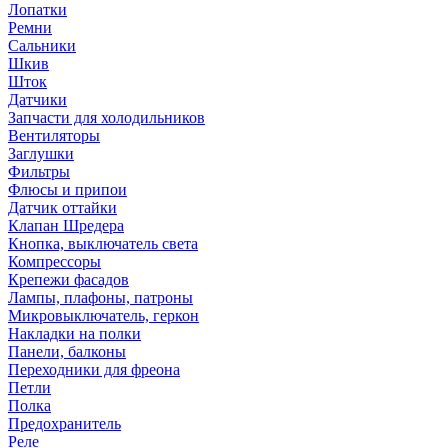
Лопатки
Ремни
Сальники
Шкив
Шток
Датчики
Запчасти для холодильников
Вентиляторы
Заглушки
Фильтры
Флюсы и припои
Датчик оттайки
Клапан Шредера
Кнопка, выключатель света
Компрессоры
Крепежи фасадов
Лампы, плафоны, патроны
Микровыключатель, геркон
Накладки на полки
Панели, балконы
Переходники для фреона
Петли
Полка
Предохранитель
Реле