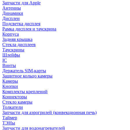
Запчасти для Apple
Антенны
Динамики
Дисплеи
Подсветка дисплея
Рамка дисплея и тачскрина
Корпуса
Задняя крышка
Стекла дисплеев
Тачскрины
Шлейфы
IC
Винты
Держатель SIM-карты
Защитное кольцо камеры
Камеры
Кнопки
Комплекты креплений
Коннекторы
Стекло камеры
Толкатели
Запчасти для аэрогрилей (конвекционная печь)
Таймер
ТЭНы
Запчасти для водонагревателей