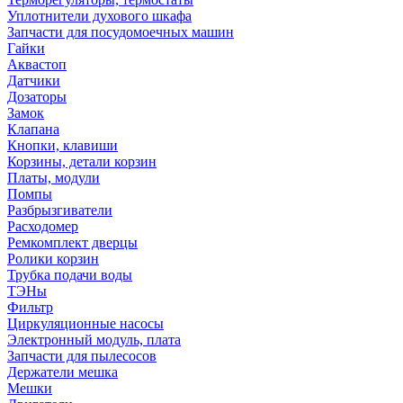
Уплотнители духового шкафа
Запчасти для посудомоечных машин
Гайки
Аквастоп
Датчики
Дозаторы
Замок
Клапана
Кнопки, клавиши
Корзины, детали корзин
Платы, модули
Помпы
Разбрызгиватели
Расходомер
Ремкомплект дверцы
Ролики корзин
Трубка подачи воды
ТЭНы
Фильтр
Циркуляционные насосы
Электронный модуль, плата
Запчасти для пылесосов
Держатели мешка
Мешки