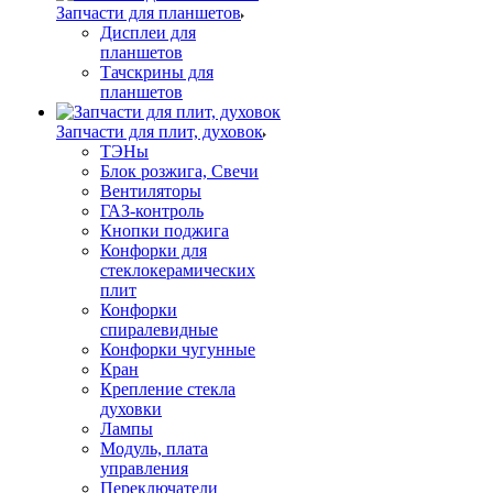
Запчасти для планшетов
Дисплеи для
планшетов
Тачскрины для
планшетов
Запчасти для плит, духовок
ТЭНы
Блок розжига, Свечи
Вентиляторы
ГАЗ-контроль
Кнопки поджига
Конфорки для
стеклокерамических
плит
Конфорки
спиралевидные
Конфорки чугунные
Кран
Крепление стекла
духовки
Лампы
Модуль, плата
управления
Переключатели