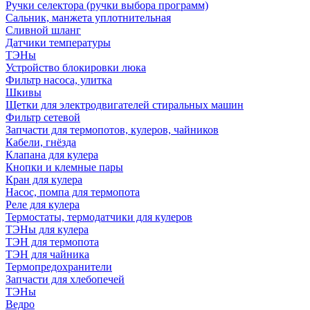
Ручки селектора (ручки выбора программ)
Сальник, манжета уплотнительная
Сливной шланг
Датчики температуры
ТЭНы
Устройство блокировки люка
Фильтр насоса, улитка
Шкивы
Щетки для электродвигателей стиральных машин
Фильтр сетевой
Запчасти для термопотов, кулеров, чайников
Кабели, гнёзда
Клапана для кулера
Кнопки и клемные пары
Кран для кулера
Насос, помпа для термопота
Реле для кулера
Термостаты, термодатчики для кулеров
ТЭНы для кулера
ТЭН для термопота
ТЭН для чайника
Термопредохранители
Запчасти для хлебопечей
ТЭНы
Ведро