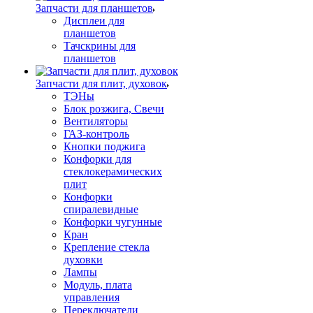
Запчасти для планшетов
Дисплеи для
планшетов
Тачскрины для
планшетов
Запчасти для плит, духовок
ТЭНы
Блок розжига, Свечи
Вентиляторы
ГАЗ-контроль
Кнопки поджига
Конфорки для
стеклокерамических
плит
Конфорки
спиралевидные
Конфорки чугунные
Кран
Крепление стекла
духовки
Лампы
Модуль, плата
управления
Переключатели