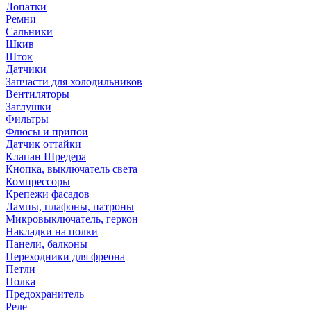
Лопатки
Ремни
Сальники
Шкив
Шток
Датчики
Запчасти для холодильников
Вентиляторы
Заглушки
Фильтры
Флюсы и припои
Датчик оттайки
Клапан Шредера
Кнопка, выключатель света
Компрессоры
Крепежи фасадов
Лампы, плафоны, патроны
Микровыключатель, геркон
Накладки на полки
Панели, балконы
Переходники для фреона
Петли
Полка
Предохранитель
Реле