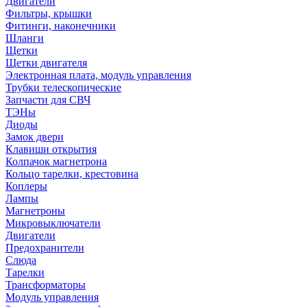
Двигатели
Фильтры, крышки
Фитинги, наконечники
Шланги
Щетки
Щетки двигателя
Электронная плата, модуль управления
Трубки телескопические
Запчасти для СВЧ
ТЭНы
Диоды
Замок двери
Клавиши открытия
Колпачок магнетрона
Кольцо тарелки, крестовина
Коплеры
Лампы
Магнетроны
Микровыключатели
Двигатели
Предохранители
Слюда
Тарелки
Трансформаторы
Модуль управления