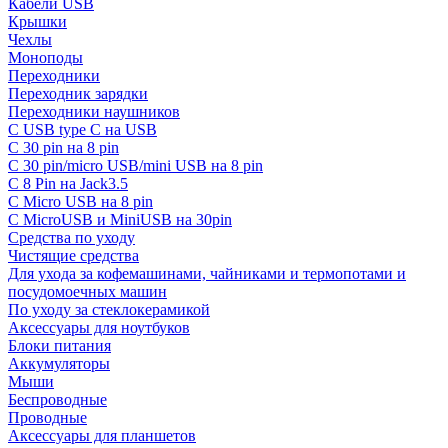
Кабели USB
Крышки
Чехлы
Моноподы
Переходники
Переходник зарядки
Переходники наушников
С USB type C на USB
С 30 pin на 8 pin
С 30 pin/micro USB/mini USB на 8 pin
С 8 Pin на Jack3.5
С Micro USB на 8 pin
С MicroUSB и MiniUSB на 30pin
Средства по уходу
Чистящие средства
Для ухода за кофемашинами, чайниками и термопотами и
посудомоечных машин
По уходу за стеклокерамикой
Аксессуары для ноутбуков
Блоки питания
Аккумуляторы
Мыши
Беспроводные
Проводные
Аксессуары для планшетов