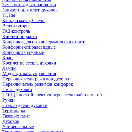
Тачскрины для планшетов
Запчасти для плит, духовок
ТЭНы
Блок розжига, Свечи
Вентиляторы
ГАЗ-контроль
Кнопки поджига
Конфорки для стеклокерамических плит
Конфорки спиралевидные
Конфорки чугунные
Кран
Крепление стекла духовки
Лампы
Модуль, плата управления
Переключатели режимов духовки
Переключатель режимов конфорок
Петля духовки
ПЭН (Плоский электронагревательный элемент)
Ручки
Стекло двери духовки
Термопары
Газовых плит
Духовок
Универсальные
Терморегуляторы, термостаты