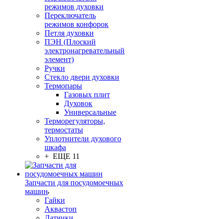
режимов духовки
Переключатель
режимов конфорок
Петля духовки
ПЭН (Плоский
электронагревательный
элемент)
Ручки
Стекло двери духовки
Термопары
Газовых плит
Духовок
Универсальные
Терморегуляторы,
термостаты
Уплотнители духового
шкафа
+ ЕЩЕ 11
Запчасти для посудомоечных
машин
Гайки
Аквастоп
Датчики