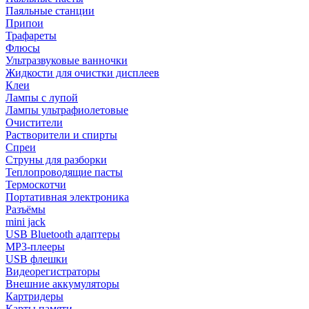
Паяльные станции
Припои
Трафареты
Флюсы
Ультразвуковые ванночки
Жидкости для очистки дисплеев
Клеи
Лампы с лупой
Лампы ультрафиолетовые
Очистители
Растворители и спирты
Спреи
Струны для разборки
Теплопроводящие пасты
Термоскотчи
Портативная электроника
Разъёмы
mini jack
USB Bluetooth адаптеры
MP3-плееры
USB флешки
Видеорегистраторы
Внешние аккумуляторы
Картридеры
Карты памяти