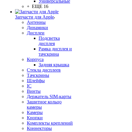
Универсальные
+ ЕЩЕ 16
Запчасти для Apple
Антенны
Динамики
Дисплеи
Подсветка
дисплея
Рамка дисплея и
тачскрина
Корпуса
Задняя крышка
Стекла дисплеев
Тачскрины
Шлейфы
IC
Винты
Держатель SIM-карты
Защитное кольцо
камеры
Камеры
Кнопки
Комплекты креплений
Коннекторы