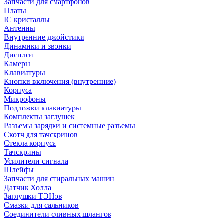
Запчасти для смартфонов
Платы
IC кристаллы
Антенны
Внутренние джойстики
Динамики и звонки
Дисплеи
Камеры
Клавиатуры
Кнопки включения (внутренние)
Корпуса
Микрофоны
Подложки клавиатуры
Комплекты заглушек
Разъемы зарядки и системные разъемы
Скотч для тачскринов
Стекла корпуса
Тачскрины
Усилители сигнала
Шлейфы
Запчасти для стиральных машин
Датчик Холла
Заглушки ТЭНов
Смазки для сальников
Соединители сливных шлангов