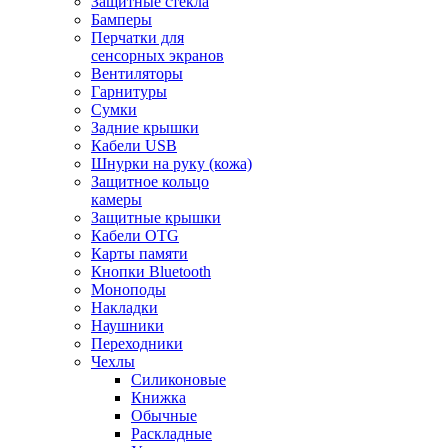
Защитные стекла
Бамперы
Перчатки для
сенсорных экранов
Вентиляторы
Гарнитуры
Сумки
Задние крышки
Кабели USB
Шнурки на руку (кожа)
Защитное кольцо
камеры
Защитные крышки
Кабели OTG
Карты памяти
Кнопки Bluetooth
Моноподы
Накладки
Наушники
Переходники
Чехлы
Силиконовые
Книжка
Обычные
Раскладные