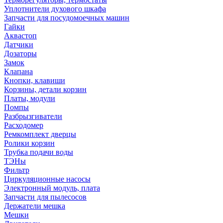
Уплотнители духового шкафа
Запчасти для посудомоечных машин
Гайки
Аквастоп
Датчики
Дозаторы
Замок
Клапана
Кнопки, клавиши
Корзины, детали корзин
Платы, модули
Помпы
Разбрызгиватели
Расходомер
Ремкомплект дверцы
Ролики корзин
Трубка подачи воды
ТЭНы
Фильтр
Циркуляционные насосы
Электронный модуль, плата
Запчасти для пылесосов
Держатели мешка
Мешки