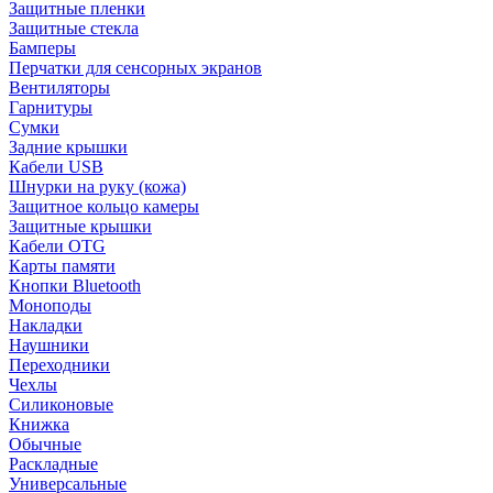
Защитные пленки
Защитные стекла
Бамперы
Перчатки для сенсорных экранов
Вентиляторы
Гарнитуры
Сумки
Задние крышки
Кабели USB
Шнурки на руку (кожа)
Защитное кольцо камеры
Защитные крышки
Кабели OTG
Карты памяти
Кнопки Bluetooth
Моноподы
Накладки
Наушники
Переходники
Чехлы
Силиконовые
Книжка
Обычные
Раскладные
Универсальные