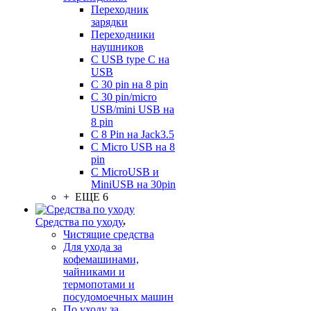
Переходник
зарядки
Переходники
наушников
С USB type C на
USB
С 30 pin на 8 pin
С 30 pin/micro
USB/mini USB на
8 pin
С 8 Pin на Jack3.5
С Micro USB на 8
pin
С MicroUSB и
MiniUSB на 30pin
+ ЕЩЕ 6
Средства по уходу
Чистящие средства
Для ухода за
кофемашинами,
чайниками и
термопотами и
посудомоечных машин
По уходу за