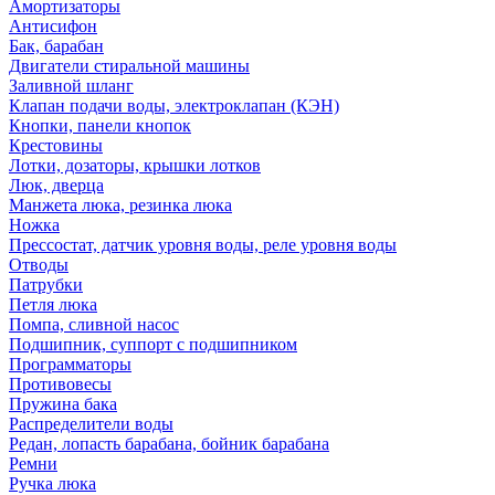
Амортизаторы
Антисифон
Бак, барабан
Двигатели стиральной машины
Заливной шланг
Клапан подачи воды, электроклапан (КЭН)
Кнопки, панели кнопок
Крестовины
Лотки, дозаторы, крышки лотков
Люк, дверца
Манжета люка, резинка люка
Ножка
Прессостат, датчик уровня воды, реле уровня воды
Отводы
Патрубки
Петля люка
Помпа, сливной насос
Подшипник, суппорт с подшипником
Программаторы
Противовесы
Пружина бака
Распределители воды
Редан, лопасть барабана, бойник барабана
Ремни
Ручка люка