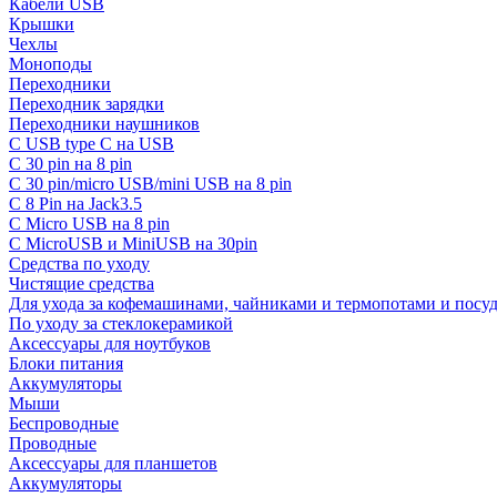
Кабели USB
Крышки
Чехлы
Моноподы
Переходники
Переходник зарядки
Переходники наушников
С USB type C на USB
С 30 pin на 8 pin
С 30 pin/micro USB/mini USB на 8 pin
С 8 Pin на Jack3.5
С Micro USB на 8 pin
С MicroUSB и MiniUSB на 30pin
Средства по уходу
Чистящие средства
Для ухода за кофемашинами, чайниками и термопотами и пос
По уходу за стеклокерамикой
Аксессуары для ноутбуков
Блоки питания
Аккумуляторы
Мыши
Беспроводные
Проводные
Аксессуары для планшетов
Аккумуляторы