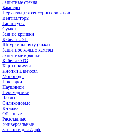
Защитные стекла
Бамперы
Перчатки для сенсорных экранов
Вентиляторы
Гарнитуры
Сумки
Задние крышки
Кабели USB
Шнурки на руку (кожа)
Защитное кольцо камеры
Защитные крышки
Кабели OTG
Карты памяти
Кнопки Bluetooth
Моноподы
Накладки
Наушники
Переходники
Чехлы
Силиконовые
Книжка
Обычные
Раскладные
Универсальные
Запчасти для Apple