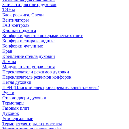
Запчасти для плит, духовок
ТЭНы
Блок розжига, Свечи
Вентиляторы
ГАЗ-контроль
Кнопки поджига
Конфорки для стеклокерамических плит
Конфорки спиралевидные
Конфорки чугунные
Кран
Крепление стекла духовки
Лампы
Модуль, плата управления
Переключатели режимов духовки
Переключатель режимов конфорок
Петля духовки
ПЭН (Плоский электронагревательный элемент)
Ручки
Стекло двери духовки
Термопары
Газовых плит
Духовок
Универсальные
Терморегуляторы, термостаты
Уплотнители духового шкафа