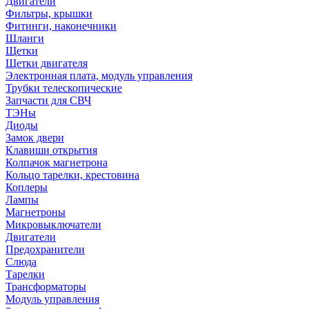
Двигатели
Фильтры, крышки
Фитинги, наконечники
Шланги
Щетки
Щетки двигателя
Электронная плата, модуль управления
Трубки телескопические
Запчасти для СВЧ
ТЭНы
Диоды
Замок двери
Клавиши открытия
Колпачок магнетрона
Кольцо тарелки, крестовина
Коплеры
Лампы
Магнетроны
Микровыключатели
Двигатели
Предохранители
Слюда
Тарелки
Трансформаторы
Модуль управления