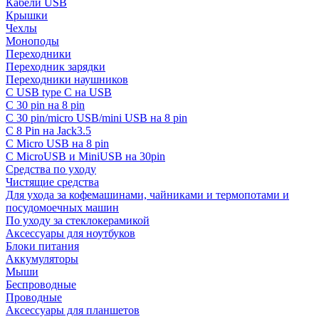
Кабели USB
Крышки
Чехлы
Моноподы
Переходники
Переходник зарядки
Переходники наушников
С USB type C на USB
С 30 pin на 8 pin
С 30 pin/micro USB/mini USB на 8 pin
С 8 Pin на Jack3.5
С Micro USB на 8 pin
С MicroUSB и MiniUSB на 30pin
Средства по уходу
Чистящие средства
Для ухода за кофемашинами, чайниками и термопотами и
посудомоечных машин
По уходу за стеклокерамикой
Аксессуары для ноутбуков
Блоки питания
Аккумуляторы
Мыши
Беспроводные
Проводные
Аксессуары для планшетов