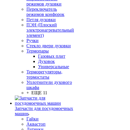
режимов духовки
Переключатель
режимов конфорок
Петля духовки
ПЭН (Плоский
электронагревательный
элемент)
Ручки
Стекло двери духовки
Термопары
Газовых плит
Духовок
Универсальные
Терморегуляторы,
термостаты
Уплотнители духового
шкафа
+ ЕЩЕ 11
Запчасти для посудомоечных
машин
Гайки
Аквастоп
Датчики