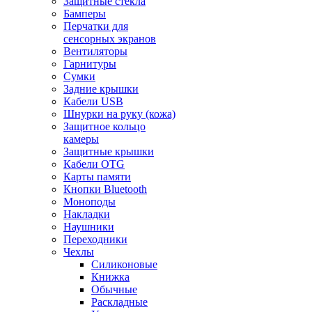
Защитные стекла
Бамперы
Перчатки для
сенсорных экранов
Вентиляторы
Гарнитуры
Сумки
Задние крышки
Кабели USB
Шнурки на руку (кожа)
Защитное кольцо
камеры
Защитные крышки
Кабели OTG
Карты памяти
Кнопки Bluetooth
Моноподы
Накладки
Наушники
Переходники
Чехлы
Силиконовые
Книжка
Обычные
Раскладные