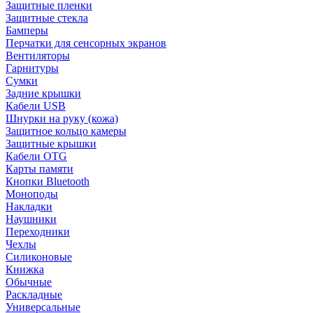
Защитные пленки
Защитные стекла
Бамперы
Перчатки для сенсорных экранов
Вентиляторы
Гарнитуры
Сумки
Задние крышки
Кабели USB
Шнурки на руку (кожа)
Защитное кольцо камеры
Защитные крышки
Кабели OTG
Карты памяти
Кнопки Bluetooth
Моноподы
Накладки
Наушники
Переходники
Чехлы
Силиконовые
Книжка
Обычные
Раскладные
Универсальные