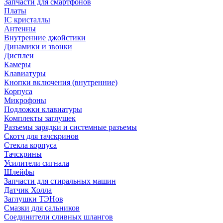
Запчасти для смартфонов
Платы
IC кристаллы
Антенны
Внутренние джойстики
Динамики и звонки
Дисплеи
Камеры
Клавиатуры
Кнопки включения (внутренние)
Корпуса
Микрофоны
Подложки клавиатуры
Комплекты заглушек
Разъемы зарядки и системные разъемы
Скотч для тачскринов
Стекла корпуса
Тачскрины
Усилители сигнала
Шлейфы
Запчасти для стиральных машин
Датчик Холла
Заглушки ТЭНов
Смазки для сальников
Соединители сливных шлангов