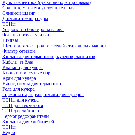
Ручки селектора (ручки выбора программ)
Сальник, манжета уплотнительная
Сливной шланг
Датчики температуры
ТЭНы
Устройство блокировки люка
Фильтр насоса, улитка
Шкивы
Щетки для электродвигателей стиральных машин
Фильтр сетевой
Запчасти для термопотов, кулеров, чайников
Кабели, гнёзда
Клапана для кулера
Кнопки и клемные пары
Кран для кулера
Насос, помпа для термопота
Реле для кулера
Термостаты, термодатчики для кулеров
ТЭНы для кулера
ТЭН для термопота
ТЭН для чайника
Термопредохранители
Запчасти для хлебопечей
ТЭНы
Ведро