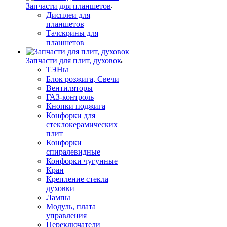
Запчасти для планшетов
Дисплеи для
планшетов
Тачскрины для
планшетов
Запчасти для плит, духовок
ТЭНы
Блок розжига, Свечи
Вентиляторы
ГАЗ-контроль
Кнопки поджига
Конфорки для
стеклокерамических
плит
Конфорки
спиралевидные
Конфорки чугунные
Кран
Крепление стекла
духовки
Лампы
Модуль, плата
управления
Переключатели