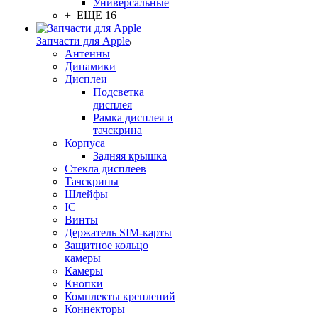
Универсальные
+ ЕЩЕ 16
Запчасти для Apple
Антенны
Динамики
Дисплеи
Подсветка
дисплея
Рамка дисплея и
тачскрина
Корпуса
Задняя крышка
Стекла дисплеев
Тачскрины
Шлейфы
IC
Винты
Держатель SIM-карты
Защитное кольцо
камеры
Камеры
Кнопки
Комплекты креплений
Коннекторы