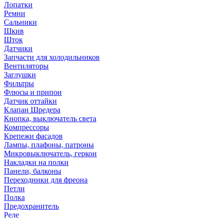
Лопатки
Ремни
Сальники
Шкив
Шток
Датчики
Запчасти для холодильников
Вентиляторы
Заглушки
Фильтры
Флюсы и припои
Датчик оттайки
Клапан Шредера
Кнопка, выключатель света
Компрессоры
Крепежи фасадов
Лампы, плафоны, патроны
Микровыключатель, геркон
Накладки на полки
Панели, балконы
Переходники для фреона
Петли
Полка
Предохранитель
Реле