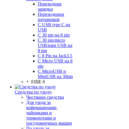
Переходник
зарядки
Переходники
наушников
С USB type C на
USB
С 30 pin на 8 pin
С 30 pin/micro
USB/mini USB на
8 pin
С 8 Pin на Jack3.5
С Micro USB на 8
pin
С MicroUSB и
MiniUSB на 30pin
+ ЕЩЕ 6
Средства по уходу
Чистящие средства
Для ухода за
кофемашинами,
чайниками и
термопотами и
посудомоечных машин
По уходу за