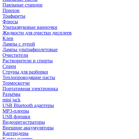
Паяльные станции
Припои
Трафареты
Флюсы
Ультразвуковые ванночки
Жидкости для очистки дисплеев
Клеи
Лампы с лупой
Лампы ультрафиолетовые
Очистители
Растворители и спирты
Спреи
Струны для разборки
Теплопроводящие пасты
Термоскотчи
Портативная электроника
Разъёмы
mini jack
USB Bluetooth адаптеры
MP3-плееры
USB флешки
Видеорегистраторы
Внешние аккумуляторы
Картридеры
Карты памяти