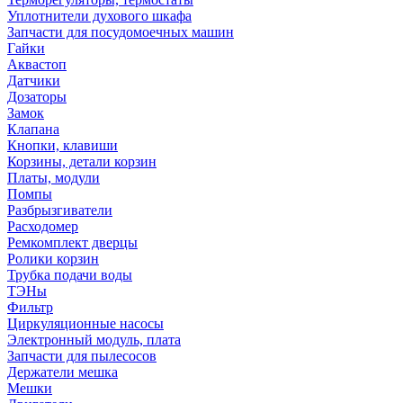
Уплотнители духового шкафа
Запчасти для посудомоечных машин
Гайки
Аквастоп
Датчики
Дозаторы
Замок
Клапана
Кнопки, клавиши
Корзины, детали корзин
Платы, модули
Помпы
Разбрызгиватели
Расходомер
Ремкомплект дверцы
Ролики корзин
Трубка подачи воды
ТЭНы
Фильтр
Циркуляционные насосы
Электронный модуль, плата
Запчасти для пылесосов
Держатели мешка
Мешки