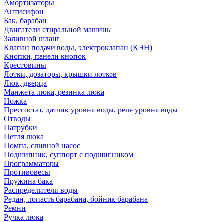
Амортизаторы
Антисифон
Бак, барабан
Двигатели стиральной машины
Заливной шланг
Клапан подачи воды, электроклапан (КЭН)
Кнопки, панели кнопок
Крестовины
Лотки, дозаторы, крышки лотков
Люк, дверца
Манжета люка, резинка люка
Ножка
Прессостат, датчик уровня воды, реле уровня воды
Отводы
Патрубки
Петля люка
Помпа, сливной насос
Подшипник, суппорт с подшипником
Программаторы
Противовесы
Пружина бака
Распределители воды
Редан, лопасть барабана, бойник барабана
Ремни
Ручка люка