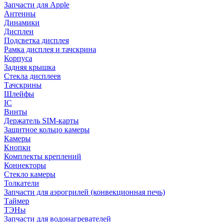
Запчасти для Apple
Антенны
Динамики
Дисплеи
Подсветка дисплея
Рамка дисплея и тачскрина
Корпуса
Задняя крышка
Стекла дисплеев
Тачскрины
Шлейфы
IC
Винты
Держатель SIM-карты
Защитное кольцо камеры
Камеры
Кнопки
Комплекты креплений
Коннекторы
Стекло камеры
Толкатели
Запчасти для аэрогрилей (конвекционная печь)
Таймер
ТЭНы
Запчасти для водонагревателей