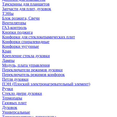
Тачскрины для планшетов
Запчасти для плит, духовок
ТЭНы
Блок розжига, Свечи
Вентиляторы
ГАЗ-контроль
Кнопки поджига
Конфорки для стеклокерамических плит
Конфорки спиралевидные
Конфорки чугунные
Кран
Крепление стекла духовки
Лампы
Модуль, плата управления
Переключатели режимов духовки
Переключатель режимов конфорок
Петля духовки
ПЭН (Плоский электронагревательный элемент)
Ручки
Стекло двери духовки
Термопары
Газовых плит
Духовок
Универсальные
Терморегуляторы, термостаты