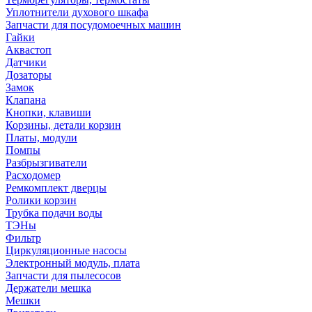
Уплотнители духового шкафа
Запчасти для посудомоечных машин
Гайки
Аквастоп
Датчики
Дозаторы
Замок
Клапана
Кнопки, клавиши
Корзины, детали корзин
Платы, модули
Помпы
Разбрызгиватели
Расходомер
Ремкомплект дверцы
Ролики корзин
Трубка подачи воды
ТЭНы
Фильтр
Циркуляционные насосы
Электронный модуль, плата
Запчасти для пылесосов
Держатели мешка
Мешки