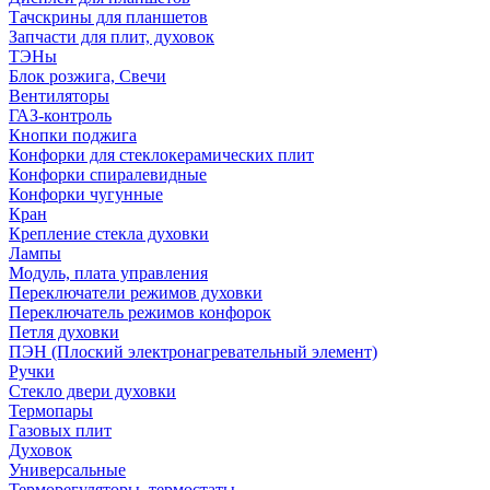
Тачскрины для планшетов
Запчасти для плит, духовок
ТЭНы
Блок розжига, Свечи
Вентиляторы
ГАЗ-контроль
Кнопки поджига
Конфорки для стеклокерамических плит
Конфорки спиралевидные
Конфорки чугунные
Кран
Крепление стекла духовки
Лампы
Модуль, плата управления
Переключатели режимов духовки
Переключатель режимов конфорок
Петля духовки
ПЭН (Плоский электронагревательный элемент)
Ручки
Стекло двери духовки
Термопары
Газовых плит
Духовок
Универсальные
Терморегуляторы, термостаты