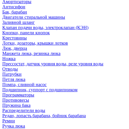
Амортизаторы
Антисифон
Бак, барабан
Двигатели стиральной машины
Заливной шланг
Клапан подачи воды, электроклапан (КЭН)
Кнопки, панели кнопок
Крестовины
Лотки, дозаторы, крышки лотков
Люк, дверца
Манжета люка, резинка люка
Ножка
Прессостат, датчик уровня воды, реле уровня воды
Отводы
Патрубки
Петля люка
Помпа, сливной насос
Подшипник, суппорт с подшипником
Программаторы
Противовесы
Пружина бака
Распределители воды
Редан, лопасть барабана, бойник барабана
Ремни
Ручка люка