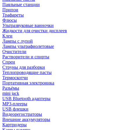
Паяльные станции
Припои
Трафареты
Флюсы
Ультразвуковые ванночки
Жидкости для очистки дисплеев
Клеи
Лампы с лупой
Лампы ультрафиолетовые
Очистители
Растворители и спирты
Спреи
Струны для разборки
Теплопроводящие пасты
Термоскотчи
Портативная электроника
Разъёмы
mini jack
USB Bluetooth адаптеры
MP3-плееры
USB флешки
Видеорегистраторы
Внешние аккумуляторы
Картридеры
Карты памяти