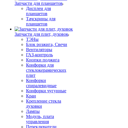
Запчасти для планшетов
Дисплеи для
планшетов
Тачскрины для
планшетов
Запчасти для плит, духовок
ТЭНы
Блок розжига, Свечи
Вентиляторы
ГАЗ-контроль
Кнопки поджига
Конфорки для
стеклокерамических
плит
Конфорки
спиралевидные
Конфорки чугунные
Кран
Крепление стекла
духовки
Лампы
Модуль, плата
управления
Переключатели