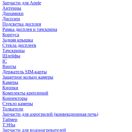
Запчасти для Apple
Антенны
Динамики
Дисплеи
Подсветка дисплея
Рамка дисплея и тачскрина
Корпуса
Задняя крышка
Стекла дисплеев
Тачскрины
Шлейфы
IC
Винты
Держатель SIM-карты
Защитное кольцо камеры
Камеры
Кнопки
Комплекты креплений
Коннекторы
Стекло камеры
Толкатели
Запчасти для аэрогрилей (конвекционная печь)
Таймер
ТЭНы
Запчасти для водонагревателей