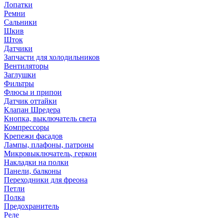
Лопатки
Ремни
Сальники
Шкив
Шток
Датчики
Запчасти для холодильников
Вентиляторы
Заглушки
Фильтры
Флюсы и припои
Датчик оттайки
Клапан Шредера
Кнопка, выключатель света
Компрессоры
Крепежи фасадов
Лампы, плафоны, патроны
Микровыключатель, геркон
Накладки на полки
Панели, балконы
Переходники для фреона
Петли
Полка
Предохранитель
Реле