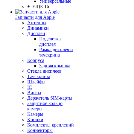
Универсальные
+ ЕЩЕ 16
Запчасти для Apple
Антенны
Динамики
Дисплеи
Подсветка
дисплея
Рамка дисплея и
тачскрина
Корпуса
Задняя крышка
Стекла дисплеев
Тачскрины
Шлейфы
IC
Винты
Держатель SIM-карты
Защитное кольцо
камеры
Камеры
Кнопки
Комплекты креплений
Коннекторы