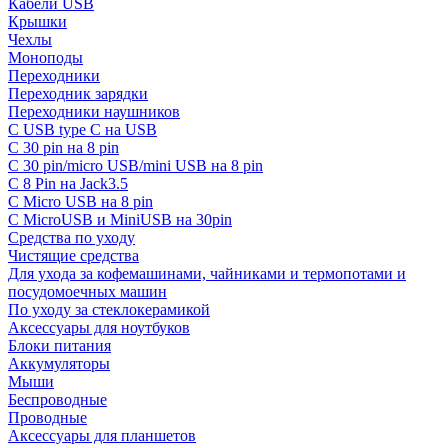
Кабели USB
Крышки
Чехлы
Моноподы
Переходники
Переходник зарядки
Переходники наушников
С USB type C на USB
С 30 pin на 8 pin
С 30 pin/micro USB/mini USB на 8 pin
С 8 Pin на Jack3.5
С Micro USB на 8 pin
С MicroUSB и MiniUSB на 30pin
Средства по уходу
Чистящие средства
Для ухода за кофемашинами, чайниками и термопотами и
посудомоечных машин
По уходу за стеклокерамикой
Аксессуары для ноутбуков
Блоки питания
Аккумуляторы
Мыши
Беспроводные
Проводные
Аксессуары для планшетов