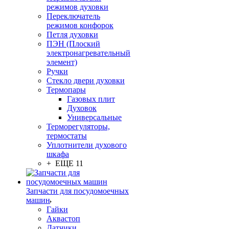
режимов духовки
Переключатель
режимов конфорок
Петля духовки
ПЭН (Плоский
электронагревательный
элемент)
Ручки
Стекло двери духовки
Термопары
Газовых плит
Духовок
Универсальные
Терморегуляторы,
термостаты
Уплотнители духового
шкафа
+ ЕЩЕ 11
Запчасти для посудомоечных
машин
Гайки
Аквастоп
Датчики