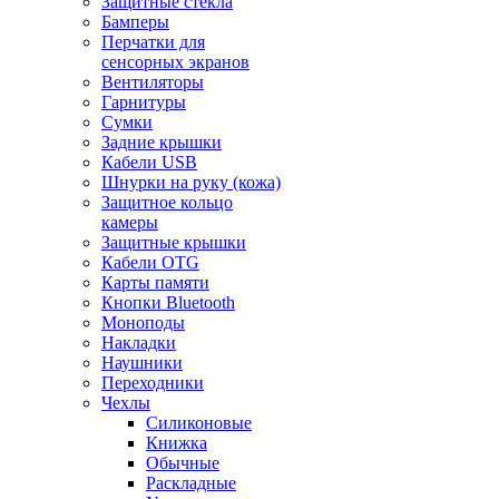
Защитные стекла
Бамперы
Перчатки для
сенсорных экранов
Вентиляторы
Гарнитуры
Сумки
Задние крышки
Кабели USB
Шнурки на руку (кожа)
Защитное кольцо
камеры
Защитные крышки
Кабели OTG
Карты памяти
Кнопки Bluetooth
Моноподы
Накладки
Наушники
Переходники
Чехлы
Силиконовые
Книжка
Обычные
Раскладные