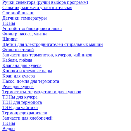
Ручки селектора (ручки выбора программ)
Сальник, манжета уплотнительная
Сливной шланг
Датчики температуры
ТЭНы
Устройство блокировки люка
Фильтр насоса, улитка
Шкивы
Щетки для электродвигателей стиральных машин
Фильтр сетевой
Запчасти для термопотов, кулеров, чайников
Кабели, гнёзда
Клапана для кулера
Кнопки и клемные пары
Кран для кулера
Насос, помпа для термопота
Реле для кулера
Термостаты, термодатчики для кулеров
ТЭНы для кулера
ТЭН для термопота
ТЭН для чайника
Термопредохранители
Запчасти для хлебопечей
ТЭНы
Ведро