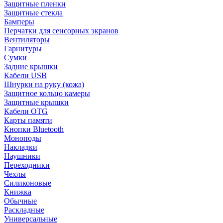
Защитные пленки
Защитные стекла
Бамперы
Перчатки для сенсорных экранов
Вентиляторы
Гарнитуры
Сумки
Задние крышки
Кабели USB
Шнурки на руку (кожа)
Защитное кольцо камеры
Защитные крышки
Кабели OTG
Карты памяти
Кнопки Bluetooth
Моноподы
Накладки
Наушники
Переходники
Чехлы
Силиконовые
Книжка
Обычные
Раскладные
Универсальные