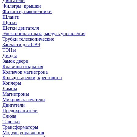
Двигатели
Фильтры, крышки
Фитинги, наконечники
Шланги
Щетки
Щетки двигателя
Электронная плата, модуль управления
Трубки телескопические
Запчасти для СВЧ
ТЭНы
Диоды
Замок двери
Клавиши открытия
Колпачок магнетрона
Кольцо тарелки, крестовина
Коплеры
Лампы
Магнетроны
Микровыключатели
Двигатели
Предохранители
Слюда
Тарелки
Трансформаторы
Модуль управления