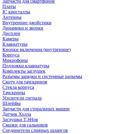
Запчасти для смартфонов
Платы
IC кристаллы
Антенны
Внутренние джойстики
Динамики и звонки
Дисплеи
Камеры
Клавиатуры
Кнопки включения (внутренние)
Корпуса
Микрофоны
Подложки клавиатуры
Комплекты заглушек
Разъемы зарядки и системные разъемы
Скотч для тачскринов
Стекла корпуса
Тачскрины
Усилители сигнала
Шлейфы
Запчасти для стиральных машин
Датчик Холла
Заглушки ТЭНов
Смазки для сальников
Соединители сливных шлангов