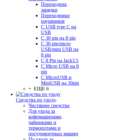
Переходник
зарядки
Переходники
наушников
С USB type C на
USB
С 30 pin на 8 pin
С 30 pin/micro
USB/mini USB на
8 pin
С 8 Pin на Jack3.5
С Micro USB на 8
pin
С MicroUSB и
MiniUSB на 30pin
+ ЕЩЕ 6
Средства по уходу
Чистящие средства
Для ухода за
кофемашинами,
чайниками и
термопотами и
посудомоечных машин
По уходу за