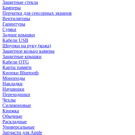
Защитные стекла
Бамперы
Перчатки для сенсорных экранов
Вентиляторы
Гарнитуры
Сумки
Задние крышки
Кабели USB
Шнурки на руку (кожа)
Защитное кольцо камеры
Защитные крышки
Кабели OTG
Карты памяти
Кнопки Bluetooth
Моноподы
Накладки
Наушники
Переходники
Чехлы
Силиконовые
Книжка
Обычные
Раскладные
Универсальные
Запчасти для Apple