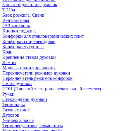
Запчасти для плит, духовок
ТЭНы
Блок розжига, Свечи
Вентиляторы
ГАЗ-контроль
Кнопки поджига
Конфорки для стеклокерамических плит
Конфорки спиралевидные
Конфорки чугунные
Кран
Крепление стекла духовки
Лампы
Модуль, плата управления
Переключатели режимов духовки
Переключатель режимов конфорок
Петля духовки
ПЭН (Плоский электронагревательный элемент)
Ручки
Стекло двери духовки
Термопары
Газовых плит
Духовок
Универсальные
Терморегуляторы, термостаты
Уплотнители духового шкафа