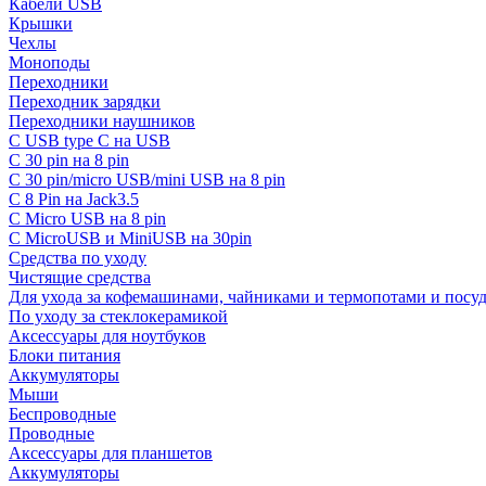
Кабели USB
Крышки
Чехлы
Моноподы
Переходники
Переходник зарядки
Переходники наушников
С USB type C на USB
С 30 pin на 8 pin
С 30 pin/micro USB/mini USB на 8 pin
С 8 Pin на Jack3.5
С Micro USB на 8 pin
С MicroUSB и MiniUSB на 30pin
Средства по уходу
Чистящие средства
Для ухода за кофемашинами, чайниками и термопотами и пос
По уходу за стеклокерамикой
Аксессуары для ноутбуков
Блоки питания
Аккумуляторы
Мыши
Беспроводные
Проводные
Аксессуары для планшетов
Аккумуляторы