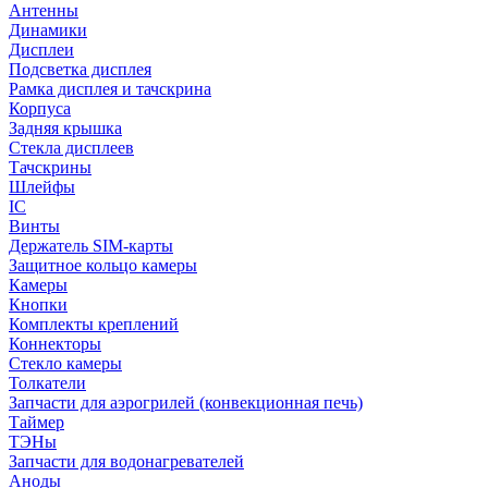
Антенны
Динамики
Дисплеи
Подсветка дисплея
Рамка дисплея и тачскрина
Корпуса
Задняя крышка
Стекла дисплеев
Тачскрины
Шлейфы
IC
Винты
Держатель SIM-карты
Защитное кольцо камеры
Камеры
Кнопки
Комплекты креплений
Коннекторы
Стекло камеры
Толкатели
Запчасти для аэрогрилей (конвекционная печь)
Таймер
ТЭНы
Запчасти для водонагревателей
Аноды