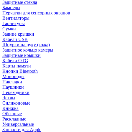
Защитные стекла
Бамперы
Перчатки для сенсорных экранов
Вентиляторы
Гарнитуры
Сумки
Задние крышки
Кабели USB
Шнурки на руку (кожа)
Защитное кольцо камеры
Защитные крышки
Кабели OTG
Карты памяти
Кнопки Bluetooth
Моноподы
Накладки
Наушники
Переходники
Чехлы
Силиконовые
Книжка
Обычные
Раскладные
Универсальные
Запчасти для Apple