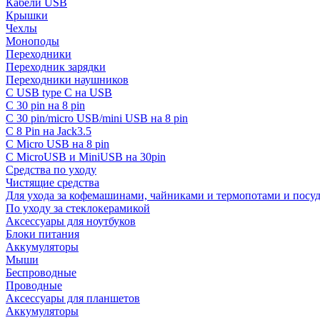
Кабели USB
Крышки
Чехлы
Моноподы
Переходники
Переходник зарядки
Переходники наушников
С USB type C на USB
С 30 pin на 8 pin
С 30 pin/micro USB/mini USB на 8 pin
С 8 Pin на Jack3.5
С Micro USB на 8 pin
С MicroUSB и MiniUSB на 30pin
Средства по уходу
Чистящие средства
Для ухода за кофемашинами, чайниками и термопотами и пос
По уходу за стеклокерамикой
Аксессуары для ноутбуков
Блоки питания
Аккумуляторы
Мыши
Беспроводные
Проводные
Аксессуары для планшетов
Аккумуляторы