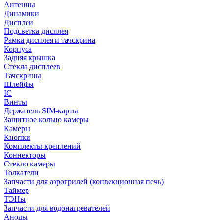
Антенны
Динамики
Дисплеи
Подсветка дисплея
Рамка дисплея и тачскрина
Корпуса
Задняя крышка
Стекла дисплеев
Тачскрины
Шлейфы
IC
Винты
Держатель SIM-карты
Защитное кольцо камеры
Камеры
Кнопки
Комплекты креплений
Коннекторы
Стекло камеры
Толкатели
Запчасти для аэрогрилей (конвекционная печь)
Таймер
ТЭНы
Запчасти для водонагревателей
Аноды