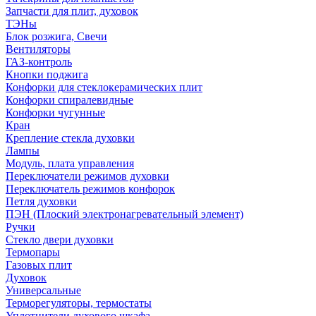
Запчасти для плит, духовок
ТЭНы
Блок розжига, Свечи
Вентиляторы
ГАЗ-контроль
Кнопки поджига
Конфорки для стеклокерамических плит
Конфорки спиралевидные
Конфорки чугунные
Кран
Крепление стекла духовки
Лампы
Модуль, плата управления
Переключатели режимов духовки
Переключатель режимов конфорок
Петля духовки
ПЭН (Плоский электронагревательный элемент)
Ручки
Стекло двери духовки
Термопары
Газовых плит
Духовок
Универсальные
Терморегуляторы, термостаты
Уплотнители духового шкафа