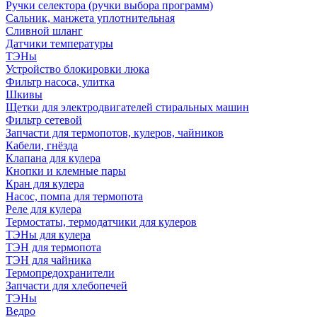
Ручки селектора (ручки выбора программ)
Сальник, манжета уплотнительная
Сливной шланг
Датчики температуры
ТЭНы
Устройство блокировки люка
Фильтр насоса, улитка
Шкивы
Щетки для электродвигателей стиральных машин
Фильтр сетевой
Запчасти для термопотов, кулеров, чайников
Кабели, гнёзда
Клапана для кулера
Кнопки и клемные пары
Кран для кулера
Насос, помпа для термопота
Реле для кулера
Термостаты, термодатчики для кулеров
ТЭНы для кулера
ТЭН для термопота
ТЭН для чайника
Термопредохранители
Запчасти для хлебопечей
ТЭНы
Ведро