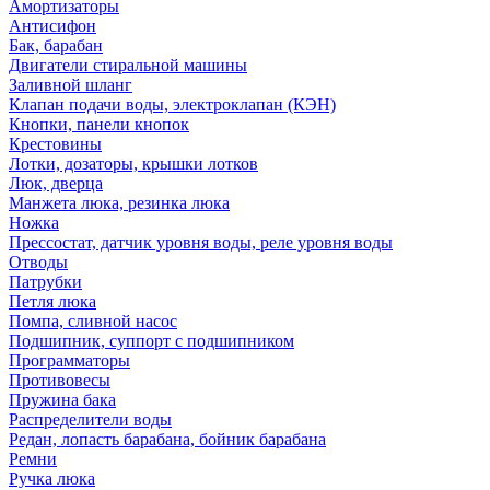
Амортизаторы
Антисифон
Бак, барабан
Двигатели стиральной машины
Заливной шланг
Клапан подачи воды, электроклапан (КЭН)
Кнопки, панели кнопок
Крестовины
Лотки, дозаторы, крышки лотков
Люк, дверца
Манжета люка, резинка люка
Ножка
Прессостат, датчик уровня воды, реле уровня воды
Отводы
Патрубки
Петля люка
Помпа, сливной насос
Подшипник, суппорт с подшипником
Программаторы
Противовесы
Пружина бака
Распределители воды
Редан, лопасть барабана, бойник барабана
Ремни
Ручка люка