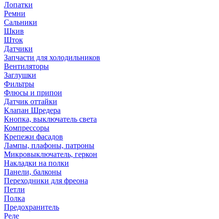
Лопатки
Ремни
Сальники
Шкив
Шток
Датчики
Запчасти для холодильников
Вентиляторы
Заглушки
Фильтры
Флюсы и припои
Датчик оттайки
Клапан Шредера
Кнопка, выключатель света
Компрессоры
Крепежи фасадов
Лампы, плафоны, патроны
Микровыключатель, геркон
Накладки на полки
Панели, балконы
Переходники для фреона
Петли
Полка
Предохранитель
Реле