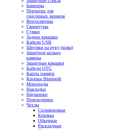
Защитные стекла
Бамперы
Перчатки для
сенсорных экранов
Вентиляторы
Гарнитуры
Сумки
Задние крышки
Кабели USB
Шнурки на руку (кожа)
Защитное кольцо
камеры
Защитные крышки
Кабели OTG
Карты памяти
Кнопки Bluetooth
Моноподы
Накладки
Наушники
Переходники
Чехлы
Силиконовые
Книжка
Обычные
Раскладные