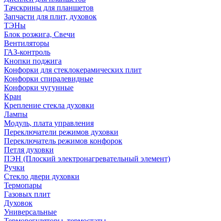
Тачскрины для планшетов
Запчасти для плит, духовок
ТЭНы
Блок розжига, Свечи
Вентиляторы
ГАЗ-контроль
Кнопки поджига
Конфорки для стеклокерамических плит
Конфорки спиралевидные
Конфорки чугунные
Кран
Крепление стекла духовки
Лампы
Модуль, плата управления
Переключатели режимов духовки
Переключатель режимов конфорок
Петля духовки
ПЭН (Плоский электронагревательный элемент)
Ручки
Стекло двери духовки
Термопары
Газовых плит
Духовок
Универсальные
Терморегуляторы, термостаты