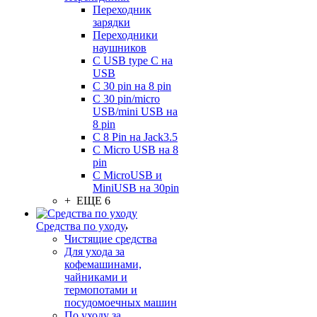
Переходник
зарядки
Переходники
наушников
С USB type C на
USB
С 30 pin на 8 pin
С 30 pin/micro
USB/mini USB на
8 pin
С 8 Pin на Jack3.5
С Micro USB на 8
pin
С MicroUSB и
MiniUSB на 30pin
+ ЕЩЕ 6
Средства по уходу
Чистящие средства
Для ухода за
кофемашинами,
чайниками и
термопотами и
посудомоечных машин
По уходу за