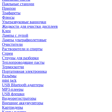
Паяльные станции
Припои
Трафареты
Флюсы
Ультразвуковые ванночки
Жидкости для очистки дисплеев
Клеи
Лампы с лупой
Лампы ультрафиолетовые
Очистители
Растворители и спирты
Спреи
Струны для разборки
Теплопроводящие пасты
Термоскотчи
Портативная электроника
Разъёмы
mini jack
USB Bluetooth адаптеры
MP3-плееры
USB флешки
Видеорегистраторы
Внешние аккумуляторы
Картридеры
Карты памяти