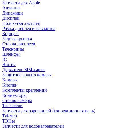
Запчасти для Apple
Антенны
Динамики
Дисплеи
Подсветка дисплея
Рамка дисплея и тачскрина
Корпуса
Задняя крышка
Стекла дисплеев
Тачскрины
Шлейфы
IC
Винты
Держатель SIM-карты
Защитное кольцо камеры
Камеры
Кнопки
Комплекты креплений
Коннекторы
Стекло камеры
Толкатели
Запчасти для аэрогрилей (конвекционная печь)
Таймер
ТЭНы
Запчасти для водонагревателей