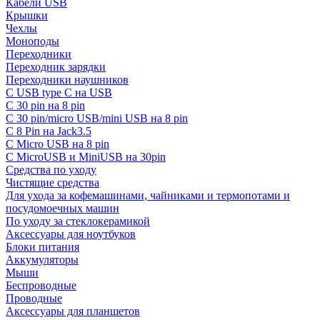
Кабели USB
Крышки
Чехлы
Моноподы
Переходники
Переходник зарядки
Переходники наушников
С USB type C на USB
С 30 pin на 8 pin
С 30 pin/micro USB/mini USB на 8 pin
С 8 Pin на Jack3.5
С Micro USB на 8 pin
С MicroUSB и MiniUSB на 30pin
Средства по уходу
Чистящие средства
Для ухода за кофемашинами, чайниками и термопотами и
посудомоечных машин
По уходу за стеклокерамикой
Аксессуары для ноутбуков
Блоки питания
Аккумуляторы
Мыши
Беспроводные
Проводные
Аксессуары для планшетов