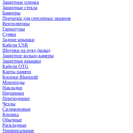
Защитные пленки
Защитные стекла
Бамперы
Перчатки для сенсорных экранов
Вентиляторы
Гарнитуры
Сумки
Задние крышки
Кабели USB
Шнурки на руку (кожа)
Защитное кольцо камеры
Защитные крышки
Кабели OTG
Карты памяти
Кнопки Bluetooth
Моноподы
Накладки
Наушники
Переходники
Чехлы
Силиконовые
Книжка
Обычные
Раскладные
Универсальные