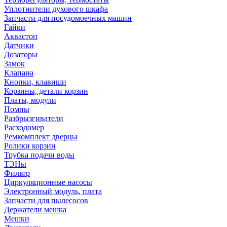
Уплотнители духового шкафа
Запчасти для посудомоечных машин
Гайки
Аквастоп
Датчики
Дозаторы
Замок
Клапана
Кнопки, клавиши
Корзины, детали корзин
Платы, модули
Помпы
Разбрызгиватели
Расходомер
Ремкомплект дверцы
Ролики корзин
Трубка подачи воды
ТЭНы
Фильтр
Циркуляционные насосы
Электронный модуль, плата
Запчасти для пылесосов
Держатели мешка
Мешки