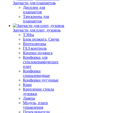
Запчасти для планшетов
Дисплеи для
планшетов
Тачскрины для
планшетов
Запчасти для плит, духовок
ТЭНы
Блок розжига, Свечи
Вентиляторы
ГАЗ-контроль
Кнопки поджига
Конфорки для
стеклокерамических
плит
Конфорки
спиралевидные
Конфорки чугунные
Кран
Крепление стекла
духовки
Лампы
Модуль, плата
управления
Переключатели