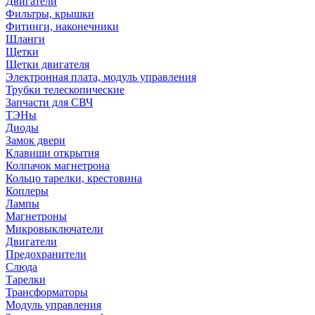
Двигатели
Фильтры, крышки
Фитинги, наконечники
Шланги
Щетки
Щетки двигателя
Электронная плата, модуль управления
Трубки телескопические
Запчасти для СВЧ
ТЭНы
Диоды
Замок двери
Клавиши открытия
Колпачок магнетрона
Кольцо тарелки, крестовина
Коплеры
Лампы
Магнетроны
Микровыключатели
Двигатели
Предохранители
Слюда
Тарелки
Трансформаторы
Модуль управления