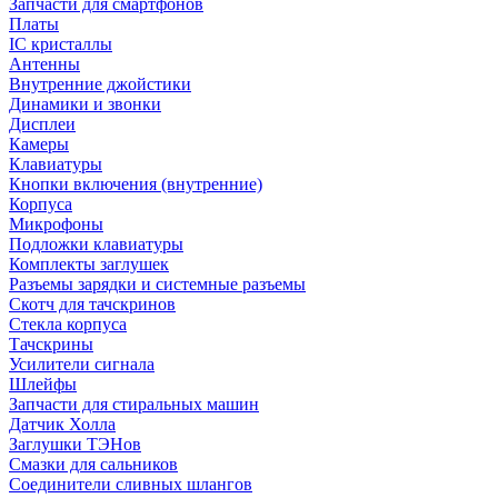
Запчасти для смартфонов
Платы
IC кристаллы
Антенны
Внутренние джойстики
Динамики и звонки
Дисплеи
Камеры
Клавиатуры
Кнопки включения (внутренние)
Корпуса
Микрофоны
Подложки клавиатуры
Комплекты заглушек
Разъемы зарядки и системные разъемы
Скотч для тачскринов
Стекла корпуса
Тачскрины
Усилители сигнала
Шлейфы
Запчасти для стиральных машин
Датчик Холла
Заглушки ТЭНов
Смазки для сальников
Соединители сливных шлангов