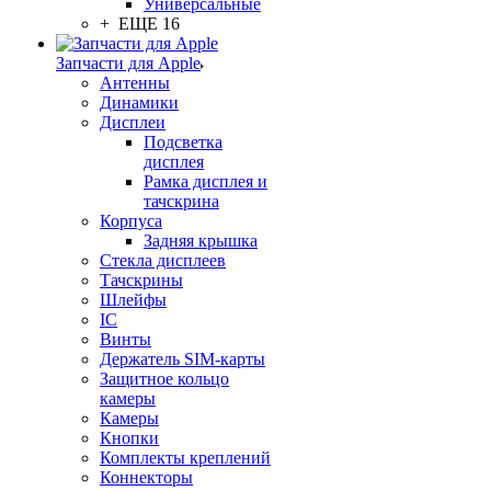
Универсальные
+ ЕЩЕ 16
Запчасти для Apple
Антенны
Динамики
Дисплеи
Подсветка
дисплея
Рамка дисплея и
тачскрина
Корпуса
Задняя крышка
Стекла дисплеев
Тачскрины
Шлейфы
IC
Винты
Держатель SIM-карты
Защитное кольцо
камеры
Камеры
Кнопки
Комплекты креплений
Коннекторы