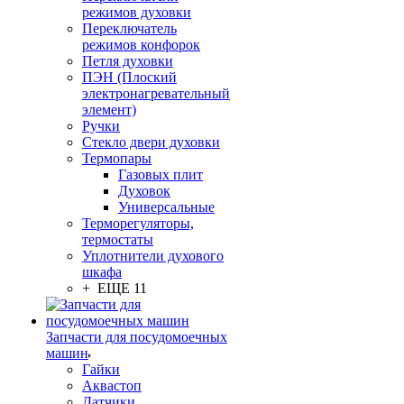
режимов духовки
Переключатель
режимов конфорок
Петля духовки
ПЭН (Плоский
электронагревательный
элемент)
Ручки
Стекло двери духовки
Термопары
Газовых плит
Духовок
Универсальные
Терморегуляторы,
термостаты
Уплотнители духового
шкафа
+ ЕЩЕ 11
Запчасти для посудомоечных
машин
Гайки
Аквастоп
Датчики