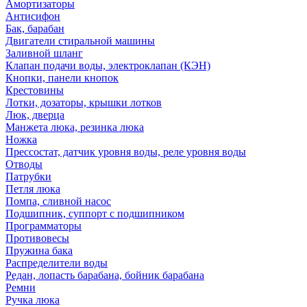
Амортизаторы
Антисифон
Бак, барабан
Двигатели стиральной машины
Заливной шланг
Клапан подачи воды, электроклапан (КЭН)
Кнопки, панели кнопок
Крестовины
Лотки, дозаторы, крышки лотков
Люк, дверца
Манжета люка, резинка люка
Ножка
Прессостат, датчик уровня воды, реле уровня воды
Отводы
Патрубки
Петля люка
Помпа, сливной насос
Подшипник, суппорт с подшипником
Программаторы
Противовесы
Пружина бака
Распределители воды
Редан, лопасть барабана, бойник барабана
Ремни
Ручка люка