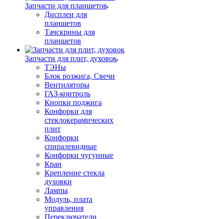
Запчасти для планшетов
Дисплеи для
планшетов
Тачскрины для
планшетов
Запчасти для плит, духовок
ТЭНы
Блок розжига, Свечи
Вентиляторы
ГАЗ-контроль
Кнопки поджига
Конфорки для
стеклокерамических
плит
Конфорки
спиралевидные
Конфорки чугунные
Кран
Крепление стекла
духовки
Лампы
Модуль, плата
управления
Переключатели