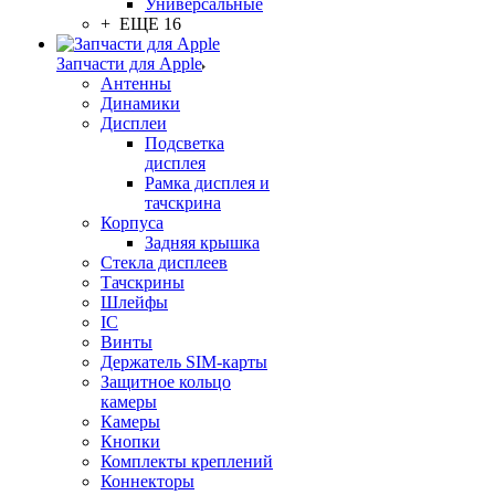
Универсальные
+ ЕЩЕ 16
Запчасти для Apple
Антенны
Динамики
Дисплеи
Подсветка
дисплея
Рамка дисплея и
тачскрина
Корпуса
Задняя крышка
Стекла дисплеев
Тачскрины
Шлейфы
IC
Винты
Держатель SIM-карты
Защитное кольцо
камеры
Камеры
Кнопки
Комплекты креплений
Коннекторы