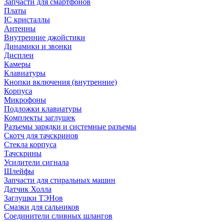
Запчасти для смартфонов
Платы
IC кристаллы
Антенны
Внутренние джойстики
Динамики и звонки
Дисплеи
Камеры
Клавиатуры
Кнопки включения (внутренние)
Корпуса
Микрофоны
Подложки клавиатуры
Комплекты заглушек
Разъемы зарядки и системные разъемы
Скотч для тачскринов
Стекла корпуса
Тачскрины
Усилители сигнала
Шлейфы
Запчасти для стиральных машин
Датчик Холла
Заглушки ТЭНов
Смазки для сальников
Соединители сливных шлангов