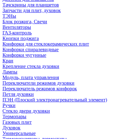
Тачскрины для планшетов
Запчасти для плит, духовок
ТЭНы
Блок розжига, Свечи
Вентиляторы
ГАЗ-контроль
Кнопки поджига
Конфорки для стеклокерамических плит
Конфорки спиралевидные
Конфорки чугунные
Кран
Крепление стекла духовки
Лампы
Модуль, плата управления
Переключатели режимов духовки
Переключатель режимов конфорок
Петля духовки
ПЭН (Плоский электронагревательный элемент)
Ручки
Стекло двери духовки
Термопары
Газовых плит
Духовок
Универсальные
Терморегуляторы, термостаты