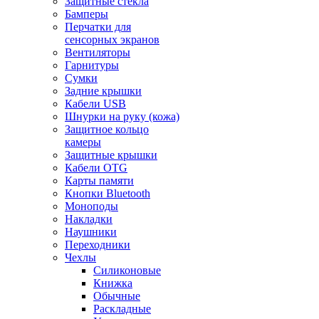
Защитные стекла
Бамперы
Перчатки для
сенсорных экранов
Вентиляторы
Гарнитуры
Сумки
Задние крышки
Кабели USB
Шнурки на руку (кожа)
Защитное кольцо
камеры
Защитные крышки
Кабели OTG
Карты памяти
Кнопки Bluetooth
Моноподы
Накладки
Наушники
Переходники
Чехлы
Силиконовые
Книжка
Обычные
Раскладные