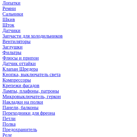
Лопатки
Ремни
Сальники
Шкив
Шток
Датчики
Запчасти для холодильников
Вентиляторы
Заглушки
Фильтры
Флюсы и припои
Датчик оттайки
Клапан Шредера
Кнопка, выключатель света
Компрессоры
Крепежи фасадов
Лампы, плафоны, патроны
Микровыключатель, геркон
Накладки на полки
Панели, балконы
Переходники для фреона
Петли
Полка
Предохранитель
Реле