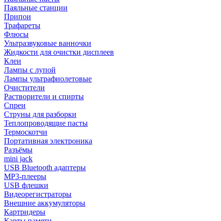
Паяльные станции
Припои
Трафареты
Флюсы
Ультразвуковые ванночки
Жидкости для очистки дисплеев
Клеи
Лампы с лупой
Лампы ультрафиолетовые
Очистители
Растворители и спирты
Спреи
Струны для разборки
Теплопроводящие пасты
Термоскотчи
Портативная электроника
Разъёмы
mini jack
USB Bluetooth адаптеры
MP3-плееры
USB флешки
Видеорегистраторы
Внешние аккумуляторы
Картридеры
Карты памяти