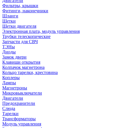
Двигатели
Фильтры, крышки
Фитинги, наконечники
Шланги
Щетки
Щетки двигателя
Электронная плата, модуль управления
Трубки телескопические
Запчасти для СВЧ
ТЭНы
Диоды
Замок двери
Клавиши открытия
Колпачок магнетрона
Кольцо тарелки, крестовина
Коплеры
Лампы
Магнетроны
Микровыключатели
Двигатели
Предохранители
Слюда
Тарелки
Трансформаторы
Модуль управления