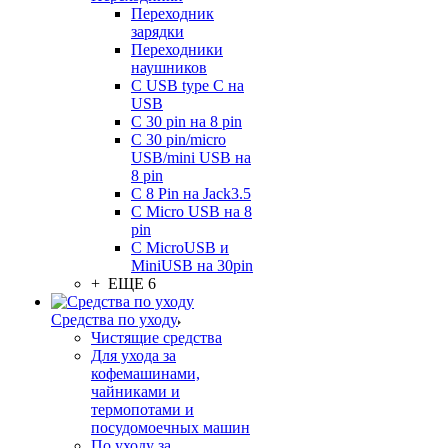
Переходник
зарядки
Переходники
наушников
С USB type C на
USB
С 30 pin на 8 pin
С 30 pin/micro
USB/mini USB на
8 pin
С 8 Pin на Jack3.5
С Micro USB на 8
pin
С MicroUSB и
MiniUSB на 30pin
+ ЕЩЕ 6
Средства по уходу
Чистящие средства
Для ухода за
кофемашинами,
чайниками и
термопотами и
посудомоечных машин
По уходу за