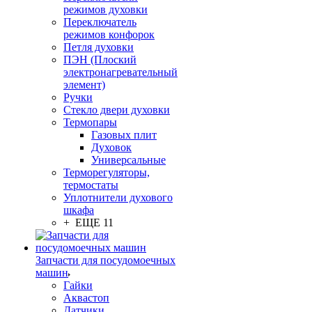
режимов духовки
Переключатель
режимов конфорок
Петля духовки
ПЭН (Плоский
электронагревательный
элемент)
Ручки
Стекло двери духовки
Термопары
Газовых плит
Духовок
Универсальные
Терморегуляторы,
термостаты
Уплотнители духового
шкафа
+ ЕЩЕ 11
Запчасти для посудомоечных
машин
Гайки
Аквастоп
Датчики