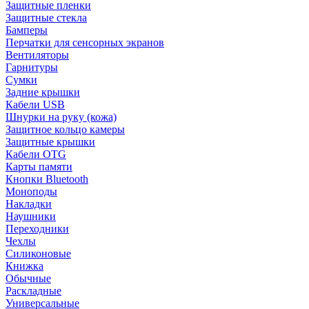
Защитные пленки
Защитные стекла
Бамперы
Перчатки для сенсорных экранов
Вентиляторы
Гарнитуры
Сумки
Задние крышки
Кабели USB
Шнурки на руку (кожа)
Защитное кольцо камеры
Защитные крышки
Кабели OTG
Карты памяти
Кнопки Bluetooth
Моноподы
Накладки
Наушники
Переходники
Чехлы
Силиконовые
Книжка
Обычные
Раскладные
Универсальные