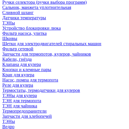
Ручки селектора (ручки выбора программ)
Сальник, манжета уплотнительная
Сливной шланг
Датчики температуры
ТЭНы
Устройство блокировки люка
Фильтр насоса, улитка
Шкивы
Щетки для электродвигателей стиральных машин
Фильтр сетевой
Запчасти для термопотов, кулеров, чайников
Кабели, гнёзда
Клапана для кулера
Кнопки и клемные пары
Кран для кулера
Насос, помпа для термопота
Реле для кулера
Термостаты, термодатчики для кулеров
ТЭНы для кулера
ТЭН для термопота
ТЭН для чайника
Термопредохранители
Запчасти для хлебопечей
ТЭНы
Ведро