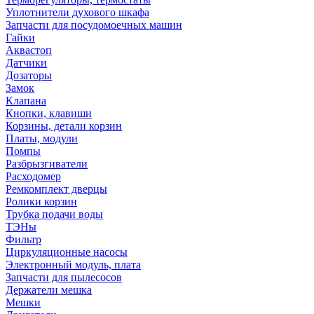
Уплотнители духового шкафа
Запчасти для посудомоечных машин
Гайки
Аквастоп
Датчики
Дозаторы
Замок
Клапана
Кнопки, клавиши
Корзины, детали корзин
Платы, модули
Помпы
Разбрызгиватели
Расходомер
Ремкомплект дверцы
Ролики корзин
Трубка подачи воды
ТЭНы
Фильтр
Циркуляционные насосы
Электронный модуль, плата
Запчасти для пылесосов
Держатели мешка
Мешки