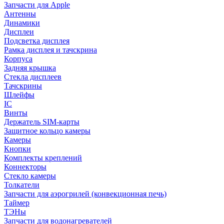
Запчасти для Apple
Антенны
Динамики
Дисплеи
Подсветка дисплея
Рамка дисплея и тачскрина
Корпуса
Задняя крышка
Стекла дисплеев
Тачскрины
Шлейфы
IC
Винты
Держатель SIM-карты
Защитное кольцо камеры
Камеры
Кнопки
Комплекты креплений
Коннекторы
Стекло камеры
Толкатели
Запчасти для аэрогрилей (конвекционная печь)
Таймер
ТЭНы
Запчасти для водонагревателей