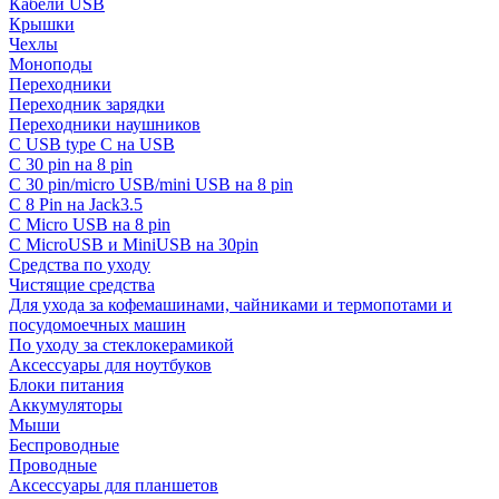
Кабели USB
Крышки
Чехлы
Моноподы
Переходники
Переходник зарядки
Переходники наушников
С USB type C на USB
С 30 pin на 8 pin
С 30 pin/micro USB/mini USB на 8 pin
С 8 Pin на Jack3.5
С Micro USB на 8 pin
С MicroUSB и MiniUSB на 30pin
Средства по уходу
Чистящие средства
Для ухода за кофемашинами, чайниками и термопотами и
посудомоечных машин
По уходу за стеклокерамикой
Аксессуары для ноутбуков
Блоки питания
Аккумуляторы
Мыши
Беспроводные
Проводные
Аксессуары для планшетов