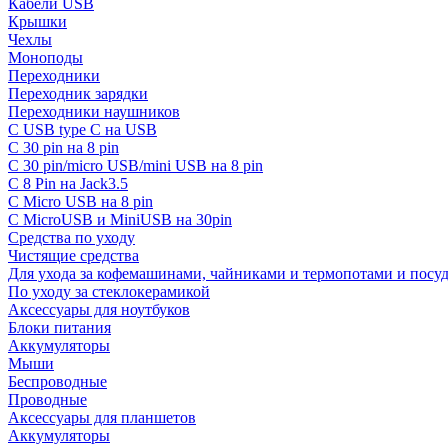
Кабели USB
Крышки
Чехлы
Моноподы
Переходники
Переходник зарядки
Переходники наушников
С USB type C на USB
С 30 pin на 8 pin
С 30 pin/micro USB/mini USB на 8 pin
С 8 Pin на Jack3.5
С Micro USB на 8 pin
С MicroUSB и MiniUSB на 30pin
Средства по уходу
Чистящие средства
Для ухода за кофемашинами, чайниками и термопотами и пос
По уходу за стеклокерамикой
Аксессуары для ноутбуков
Блоки питания
Аккумуляторы
Мыши
Беспроводные
Проводные
Аксессуары для планшетов
Аккумуляторы