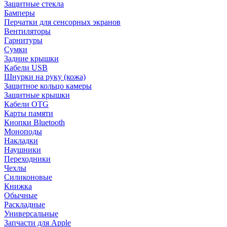
Защитные стекла
Бамперы
Перчатки для сенсорных экранов
Вентиляторы
Гарнитуры
Сумки
Задние крышки
Кабели USB
Шнурки на руку (кожа)
Защитное кольцо камеры
Защитные крышки
Кабели OTG
Карты памяти
Кнопки Bluetooth
Моноподы
Накладки
Наушники
Переходники
Чехлы
Силиконовые
Книжка
Обычные
Раскладные
Универсальные
Запчасти для Apple