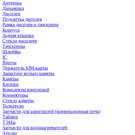
Антенны
Динамики
Дисплеи
Подсветка дисплея
Рамка дисплея и тачскрина
Корпуса
Задняя крышка
Стекла дисплеев
Тачскрины
Шлейфы
IC
Винты
Держатель SIM-карты
Защитное кольцо камеры
Камеры
Кнопки
Комплекты креплений
Коннекторы
Стекло камеры
Толкатели
Запчасти для аэрогрилей (конвекционная печь)
Таймер
ТЭНы
Запчасти для водонагревателей
Аноды