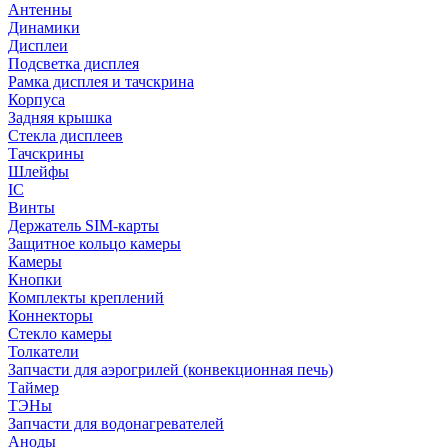
Антенны
Динамики
Дисплеи
Подсветка дисплея
Рамка дисплея и тачскрина
Корпуса
Задняя крышка
Стекла дисплеев
Тачскрины
Шлейфы
IC
Винты
Держатель SIM-карты
Защитное кольцо камеры
Камеры
Кнопки
Комплекты креплений
Коннекторы
Стекло камеры
Толкатели
Запчасти для аэрогрилей (конвекционная печь)
Таймер
ТЭНы
Запчасти для водонагревателей
Аноды