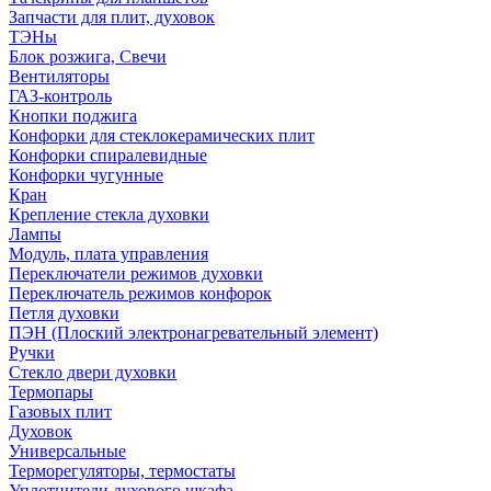
Запчасти для плит, духовок
ТЭНы
Блок розжига, Свечи
Вентиляторы
ГАЗ-контроль
Кнопки поджига
Конфорки для стеклокерамических плит
Конфорки спиралевидные
Конфорки чугунные
Кран
Крепление стекла духовки
Лампы
Модуль, плата управления
Переключатели режимов духовки
Переключатель режимов конфорок
Петля духовки
ПЭН (Плоский электронагревательный элемент)
Ручки
Стекло двери духовки
Термопары
Газовых плит
Духовок
Универсальные
Терморегуляторы, термостаты
Уплотнители духового шкафа