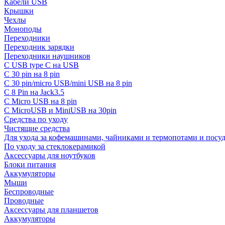
Кабели USB
Крышки
Чехлы
Моноподы
Переходники
Переходник зарядки
Переходники наушников
С USB type C на USB
С 30 pin на 8 pin
С 30 pin/micro USB/mini USB на 8 pin
С 8 Pin на Jack3.5
С Micro USB на 8 pin
С MicroUSB и MiniUSB на 30pin
Средства по уходу
Чистящие средства
Для ухода за кофемашинами, чайниками и термопотами и пос
По уходу за стеклокерамикой
Аксессуары для ноутбуков
Блоки питания
Аккумуляторы
Мыши
Беспроводные
Проводные
Аксессуары для планшетов
Аккумуляторы