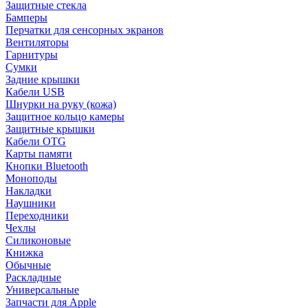
Защитные стекла
Бамперы
Перчатки для сенсорных экранов
Вентиляторы
Гарнитуры
Сумки
Задние крышки
Кабели USB
Шнурки на руку (кожа)
Защитное кольцо камеры
Защитные крышки
Кабели OTG
Карты памяти
Кнопки Bluetooth
Моноподы
Накладки
Наушники
Переходники
Чехлы
Силиконовые
Книжка
Обычные
Раскладные
Универсальные
Запчасти для Apple