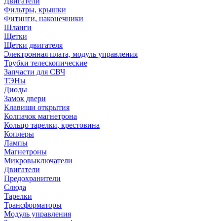
Двигатели
Фильтры, крышки
Фитинги, наконечники
Шланги
Щетки
Щетки двигателя
Электронная плата, модуль управления
Трубки телескопические
Запчасти для СВЧ
ТЭНы
Диоды
Замок двери
Клавиши открытия
Колпачок магнетрона
Кольцо тарелки, крестовина
Коплеры
Лампы
Магнетроны
Микровыключатели
Двигатели
Предохранители
Слюда
Тарелки
Трансформаторы
Модуль управления