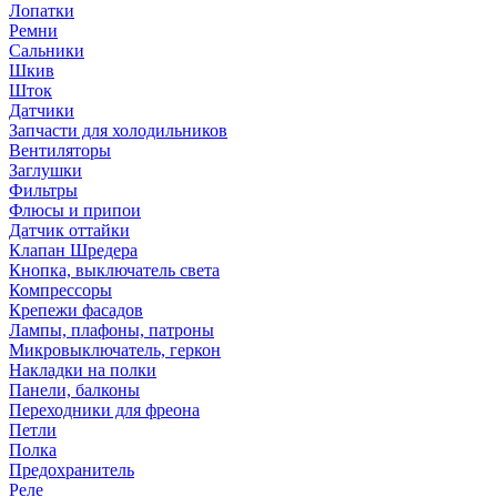
Лопатки
Ремни
Сальники
Шкив
Шток
Датчики
Запчасти для холодильников
Вентиляторы
Заглушки
Фильтры
Флюсы и припои
Датчик оттайки
Клапан Шредера
Кнопка, выключатель света
Компрессоры
Крепежи фасадов
Лампы, плафоны, патроны
Микровыключатель, геркон
Накладки на полки
Панели, балконы
Переходники для фреона
Петли
Полка
Предохранитель
Реле