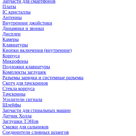
Запчасти для смартфонов
Платы
IC кристаллы
Антенны
Внутренние джойстики
Динамики и звонки
Дисплеи
Камеры
Клавиатуры
Кнопки включения (внутренние)
Корпуса
Микрофоны
Подложки клавиатуры
Комплекты заглушек
Разъемы зарядки и системные разъемы
Скотч для тачскринов
Стекла корпуса
Тачскрины
Усилители сигнала
Шлейфы
Запчасти для стиральных машин
Датчик Холла
Заглушки ТЭНов
Смазки для сальников
Соединители сливных шлангов