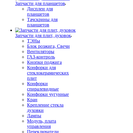
Запчасти для планшетов
Дисплеи для
планшетов
Тачскрины для
планшетов
Запчасти для плит, духовок
ТЭНы
Блок розжига, Свечи
Вентиляторы
ГАЗ-контроль
Кнопки поджига
Конфорки для
стеклокерамических
плит
Конфорки
спиралевидные
Конфорки чугунные
Кран
Крепление стекла
духовки
Лампы
Модуль, плата
управления
Переключатели