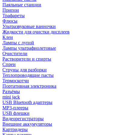
Паяльные станции
Припои
Трафареты
Флюсы
Ультразвуковые ванночки
Жидкости для очистки дисплеев
Клеи
Лампы с лупой
Лампы ультрафиолетовые
Очистители
Растворители и спирты
Спреи
Струны для разборки
Теплопроводящие пасты
Термоскотчи
Портативная электроника
Разъёмы
mini jack
USB Bluetooth адаптеры
MP3-плееры
USB флешки
Видеорегистраторы
Внешние аккумуляторы
Картридеры
Карты памяти