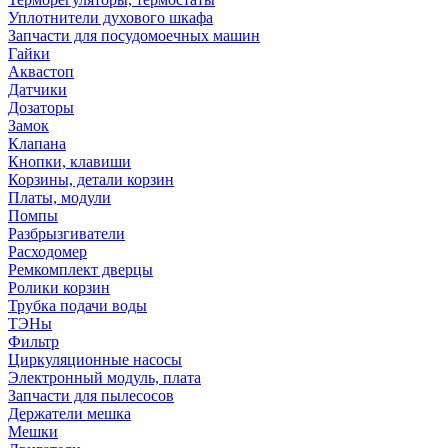
Уплотнители духового шкафа
Запчасти для посудомоечных машин
Гайки
Аквастоп
Датчики
Дозаторы
Замок
Клапана
Кнопки, клавиши
Корзины, детали корзин
Платы, модули
Помпы
Разбрызгиватели
Расходомер
Ремкомплект дверцы
Ролики корзин
Трубка подачи воды
ТЭНы
Фильтр
Циркуляционные насосы
Электронный модуль, плата
Запчасти для пылесосов
Держатели мешка
Мешки