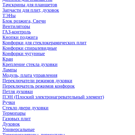
Тачскрины для планшетов
Запчасти для плит, духовок
ТЭНы
Блок розжига, Свечи
Вентиляторы
ГАЗ-контроль
Кнопки поджига
Конфорки для стеклокерамических плит
Конфорки спиралевидные
Конфорки чугунные
Кран
Крепление стекла духовки
Лампы
Модуль, плата управления
Переключатели режимов духовки
Переключатель режимов конфорок
Петля духовки
ПЭН (Плоский электронагревательный элемент)
Ручки
Стекло двери духовки
Термопары
Газовых плит
Духовок
Универсальные
Терморегуляторы, термостаты