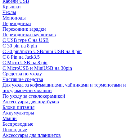
Кабели USB
Крышки
Чехлы
Моноподы
Переходники
Переходник зарядки
Переходники наушников
С USB type C на USB
С 30 pin на 8 pin
С 30 pin/micro USB/mini USB на 8 pin
С 8 Pin на Jack3.5
С Micro USB на 8 pin
С MicroUSB и MiniUSB на 30pin
Средства по уходу
Чистящие средства
Для ухода за кофемашинами, чайниками и термопотами и
посудомоечных машин
По уходу за стеклокерамикой
Аксессуары для ноутбуков
Блоки питания
Аккумуляторы
Мыши
Беспроводные
Проводные
Аксессуары для планшетов