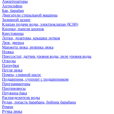
Амортизаторы
Антисифон
Бак, барабан
Двигатели стиральной машины
Заливной шланг
Клапан подачи воды, электроклапан (КЭН)
Кнопки, панели кнопок
Крестовины
Лотки, дозаторы, крышки лотков
Люк, дверца
Манжета люка, резинка люка
Ножка
Прессостат, датчик уровня воды, реле уровня воды
Отводы
Патрубки
Петля люка
Помпа, сливной насос
Подшипник, суппорт с подшипником
Программаторы
Противовесы
Пружина бака
Распределители воды
Редан, лопасть барабана, бойник барабана
Ремни
Ручка люка