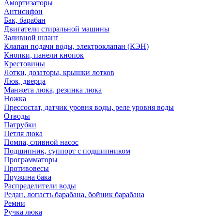
Амортизаторы
Антисифон
Бак, барабан
Двигатели стиральной машины
Заливной шланг
Клапан подачи воды, электроклапан (КЭН)
Кнопки, панели кнопок
Крестовины
Лотки, дозаторы, крышки лотков
Люк, дверца
Манжета люка, резинка люка
Ножка
Прессостат, датчик уровня воды, реле уровня воды
Отводы
Патрубки
Петля люка
Помпа, сливной насос
Подшипник, суппорт с подшипником
Программаторы
Противовесы
Пружина бака
Распределители воды
Редан, лопасть барабана, бойник барабана
Ремни
Ручка люка