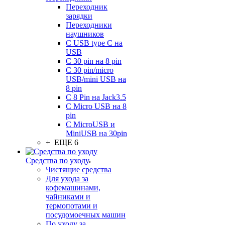
Переходник
зарядки
Переходники
наушников
С USB type C на
USB
С 30 pin на 8 pin
С 30 pin/micro
USB/mini USB на
8 pin
С 8 Pin на Jack3.5
С Micro USB на 8
pin
С MicroUSB и
MiniUSB на 30pin
+ ЕЩЕ 6
Средства по уходу
Чистящие средства
Для ухода за
кофемашинами,
чайниками и
термопотами и
посудомоечных машин
По уходу за