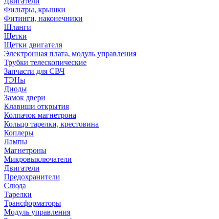
Двигатели
Фильтры, крышки
Фитинги, наконечники
Шланги
Щетки
Щетки двигателя
Электронная плата, модуль управления
Трубки телескопические
Запчасти для СВЧ
ТЭНы
Диоды
Замок двери
Клавиши открытия
Колпачок магнетрона
Кольцо тарелки, крестовина
Коплеры
Лампы
Магнетроны
Микровыключатели
Двигатели
Предохранители
Слюда
Тарелки
Трансформаторы
Модуль управления