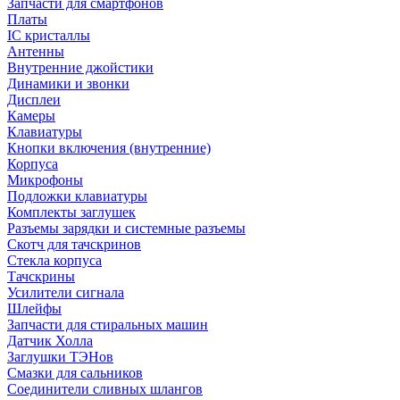
Запчасти для смартфонов
Платы
IC кристаллы
Антенны
Внутренние джойстики
Динамики и звонки
Дисплеи
Камеры
Клавиатуры
Кнопки включения (внутренние)
Корпуса
Микрофоны
Подложки клавиатуры
Комплекты заглушек
Разъемы зарядки и системные разъемы
Скотч для тачскринов
Стекла корпуса
Тачскрины
Усилители сигнала
Шлейфы
Запчасти для стиральных машин
Датчик Холла
Заглушки ТЭНов
Смазки для сальников
Соединители сливных шлангов