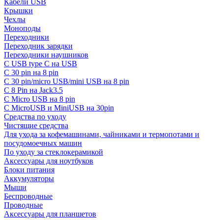
Кабели USB
Крышки
Чехлы
Моноподы
Переходники
Переходник зарядки
Переходники наушников
С USB type C на USB
С 30 pin на 8 pin
С 30 pin/micro USB/mini USB на 8 pin
С 8 Pin на Jack3.5
С Micro USB на 8 pin
С MicroUSB и MiniUSB на 30pin
Средства по уходу
Чистящие средства
Для ухода за кофемашинами, чайниками и термопотами и
посудомоечных машин
По уходу за стеклокерамикой
Аксессуары для ноутбуков
Блоки питания
Аккумуляторы
Мыши
Беспроводные
Проводные
Аксессуары для планшетов