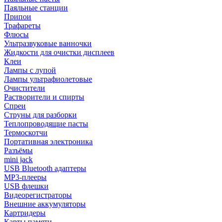
Паяльные станции
Припои
Трафареты
Флюсы
Ультразвуковые ванночки
Жидкости для очистки дисплеев
Клеи
Лампы с лупой
Лампы ультрафиолетовые
Очистители
Растворители и спирты
Спреи
Струны для разборки
Теплопроводящие пасты
Термоскотчи
Портативная электроника
Разъёмы
mini jack
USB Bluetooth адаптеры
MP3-плееры
USB флешки
Видеорегистраторы
Внешние аккумуляторы
Картридеры
Карты памяти