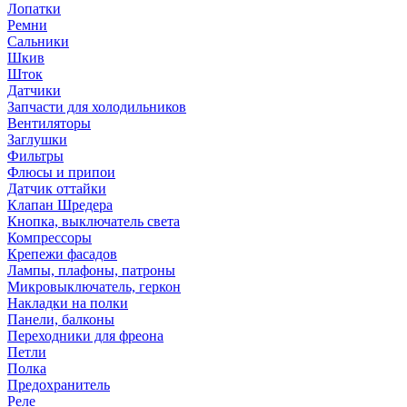
Лопатки
Ремни
Сальники
Шкив
Шток
Датчики
Запчасти для холодильников
Вентиляторы
Заглушки
Фильтры
Флюсы и припои
Датчик оттайки
Клапан Шредера
Кнопка, выключатель света
Компрессоры
Крепежи фасадов
Лампы, плафоны, патроны
Микровыключатель, геркон
Накладки на полки
Панели, балконы
Переходники для фреона
Петли
Полка
Предохранитель
Реле