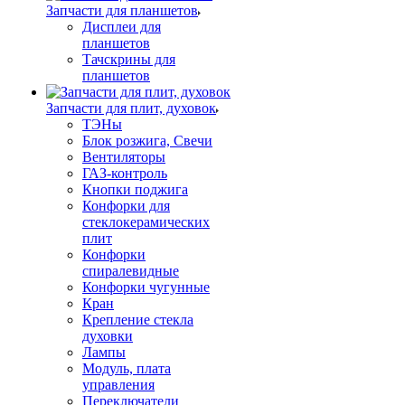
Запчасти для планшетов
Дисплеи для
планшетов
Тачскрины для
планшетов
Запчасти для плит, духовок
ТЭНы
Блок розжига, Свечи
Вентиляторы
ГАЗ-контроль
Кнопки поджига
Конфорки для
стеклокерамических
плит
Конфорки
спиралевидные
Конфорки чугунные
Кран
Крепление стекла
духовки
Лампы
Модуль, плата
управления
Переключатели