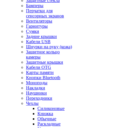
Защитные стекла
Бамперы
Перчатки для
сенсорных экранов
Вентиляторы
Гарнитуры
Сумки
Задние крышки
Кабели USB
Шнурки на руку (кожа)
Защитное кольцо
камеры
Защитные крышки
Кабели OTG
Карты памяти
Кнопки Bluetooth
Моноподы
Накладки
Наушники
Переходники
Чехлы
Силиконовые
Книжка
Обычные
Раскладные