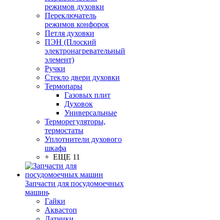
режимов духовки
Переключатель
режимов конфорок
Петля духовки
ПЭН (Плоский
электронагревательный
элемент)
Ручки
Стекло двери духовки
Термопары
Газовых плит
Духовок
Универсальные
Терморегуляторы,
термостаты
Уплотнители духового
шкафа
+ ЕЩЕ 11
Запчасти для посудомоечных
машин
Гайки
Аквастоп
Датчики