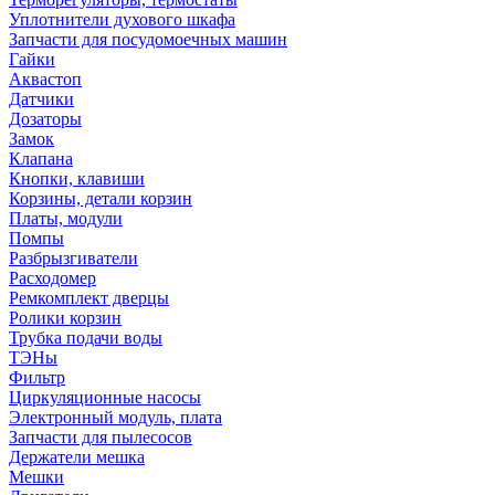
Уплотнители духового шкафа
Запчасти для посудомоечных машин
Гайки
Аквастоп
Датчики
Дозаторы
Замок
Клапана
Кнопки, клавиши
Корзины, детали корзин
Платы, модули
Помпы
Разбрызгиватели
Расходомер
Ремкомплект дверцы
Ролики корзин
Трубка подачи воды
ТЭНы
Фильтр
Циркуляционные насосы
Электронный модуль, плата
Запчасти для пылесосов
Держатели мешка
Мешки