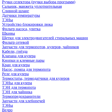
Ручки селектора (ручки выбора программ)
Сальник, манжета уплотнительная
Сливной шланг
Датчики температуры
ТЭНы
Устройство блокировки люка
Фильтр насоса, улитка
Шкивы
Щетки для электродвигателей стиральных машин
Фильтр сетевой
Запчасти для термопотов, кулеров, чайников
Кабели, гнёзда
Клапана для кулера
Кнопки и клемные пары
Кран для кулера
Насос, помпа для термопота
Реле для кулера
Термостаты, термодатчики для кулеров
ТЭНы для кулера
ТЭН для термопота
ТЭН для чайника
Термопредохранители
Запчасти для хлебопечей
ТЭНы
Ведро