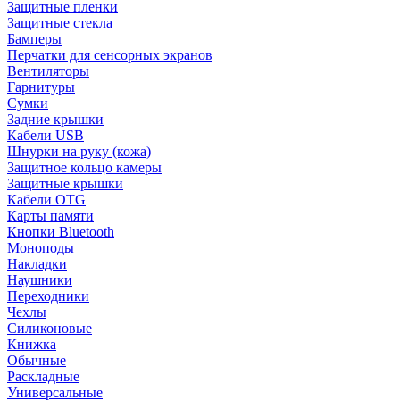
Защитные пленки
Защитные стекла
Бамперы
Перчатки для сенсорных экранов
Вентиляторы
Гарнитуры
Сумки
Задние крышки
Кабели USB
Шнурки на руку (кожа)
Защитное кольцо камеры
Защитные крышки
Кабели OTG
Карты памяти
Кнопки Bluetooth
Моноподы
Накладки
Наушники
Переходники
Чехлы
Силиконовые
Книжка
Обычные
Раскладные
Универсальные