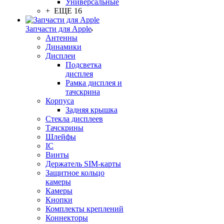
Универсальные
+ ЕЩЕ 16
Запчасти для Apple
Антенны
Динамики
Дисплеи
Подсветка
дисплея
Рамка дисплея и
тачскрина
Корпуса
Задняя крышка
Стекла дисплеев
Тачскрины
Шлейфы
IC
Винты
Держатель SIM-карты
Защитное кольцо
камеры
Камеры
Кнопки
Комплекты креплений
Коннекторы