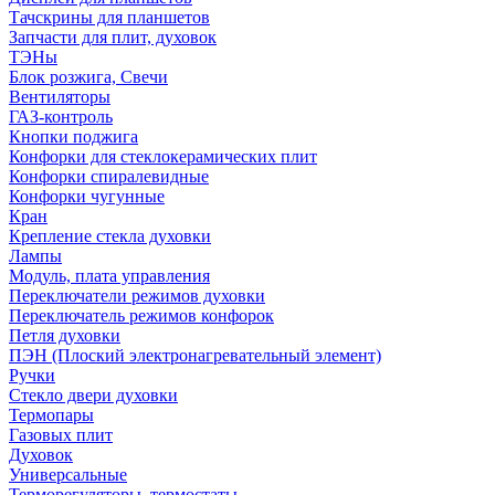
Тачскрины для планшетов
Запчасти для плит, духовок
ТЭНы
Блок розжига, Свечи
Вентиляторы
ГАЗ-контроль
Кнопки поджига
Конфорки для стеклокерамических плит
Конфорки спиралевидные
Конфорки чугунные
Кран
Крепление стекла духовки
Лампы
Модуль, плата управления
Переключатели режимов духовки
Переключатель режимов конфорок
Петля духовки
ПЭН (Плоский электронагревательный элемент)
Ручки
Стекло двери духовки
Термопары
Газовых плит
Духовок
Универсальные
Терморегуляторы, термостаты