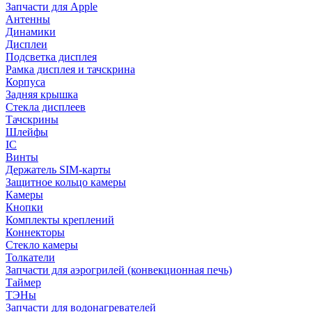
Запчасти для Apple
Антенны
Динамики
Дисплеи
Подсветка дисплея
Рамка дисплея и тачскрина
Корпуса
Задняя крышка
Стекла дисплеев
Тачскрины
Шлейфы
IC
Винты
Держатель SIM-карты
Защитное кольцо камеры
Камеры
Кнопки
Комплекты креплений
Коннекторы
Стекло камеры
Толкатели
Запчасти для аэрогрилей (конвекционная печь)
Таймер
ТЭНы
Запчасти для водонагревателей