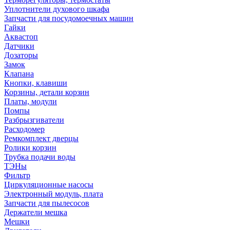
Уплотнители духового шкафа
Запчасти для посудомоечных машин
Гайки
Аквастоп
Датчики
Дозаторы
Замок
Клапана
Кнопки, клавиши
Корзины, детали корзин
Платы, модули
Помпы
Разбрызгиватели
Расходомер
Ремкомплект дверцы
Ролики корзин
Трубка подачи воды
ТЭНы
Фильтр
Циркуляционные насосы
Электронный модуль, плата
Запчасти для пылесосов
Держатели мешка
Мешки