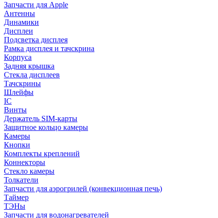
Запчасти для Apple
Антенны
Динамики
Дисплеи
Подсветка дисплея
Рамка дисплея и тачскрина
Корпуса
Задняя крышка
Стекла дисплеев
Тачскрины
Шлейфы
IC
Винты
Держатель SIM-карты
Защитное кольцо камеры
Камеры
Кнопки
Комплекты креплений
Коннекторы
Стекло камеры
Толкатели
Запчасти для аэрогрилей (конвекционная печь)
Таймер
ТЭНы
Запчасти для водонагревателей