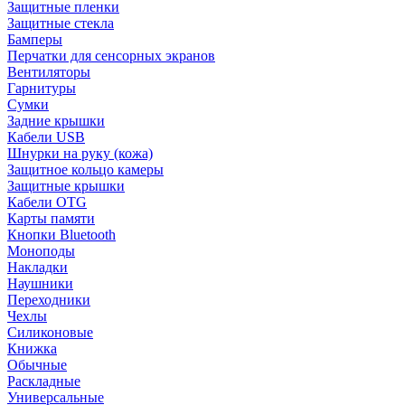
Защитные пленки
Защитные стекла
Бамперы
Перчатки для сенсорных экранов
Вентиляторы
Гарнитуры
Сумки
Задние крышки
Кабели USB
Шнурки на руку (кожа)
Защитное кольцо камеры
Защитные крышки
Кабели OTG
Карты памяти
Кнопки Bluetooth
Моноподы
Накладки
Наушники
Переходники
Чехлы
Силиконовые
Книжка
Обычные
Раскладные
Универсальные