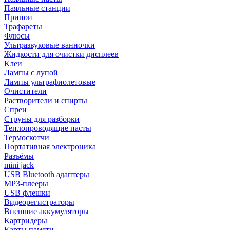
Паяльные станции
Припои
Трафареты
Флюсы
Ультразвуковые ванночки
Жидкости для очистки дисплеев
Клеи
Лампы с лупой
Лампы ультрафиолетовые
Очистители
Растворители и спирты
Спреи
Струны для разборки
Теплопроводящие пасты
Термоскотчи
Портативная электроника
Разъёмы
mini jack
USB Bluetooth адаптеры
MP3-плееры
USB флешки
Видеорегистраторы
Внешние аккумуляторы
Картридеры
Карты памяти