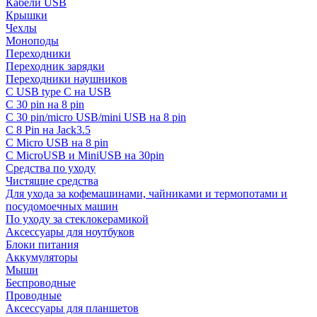
Кабели USB
Крышки
Чехлы
Моноподы
Переходники
Переходник зарядки
Переходники наушников
С USB type C на USB
С 30 pin на 8 pin
С 30 pin/micro USB/mini USB на 8 pin
С 8 Pin на Jack3.5
С Micro USB на 8 pin
С MicroUSB и MiniUSB на 30pin
Средства по уходу
Чистящие средства
Для ухода за кофемашинами, чайниками и термопотами и
посудомоечных машин
По уходу за стеклокерамикой
Аксессуары для ноутбуков
Блоки питания
Аккумуляторы
Мыши
Беспроводные
Проводные
Аксессуары для планшетов