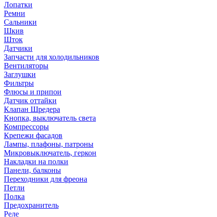
Лопатки
Ремни
Сальники
Шкив
Шток
Датчики
Запчасти для холодильников
Вентиляторы
Заглушки
Фильтры
Флюсы и припои
Датчик оттайки
Клапан Шредера
Кнопка, выключатель света
Компрессоры
Крепежи фасадов
Лампы, плафоны, патроны
Микровыключатель, геркон
Накладки на полки
Панели, балконы
Переходники для фреона
Петли
Полка
Предохранитель
Реле