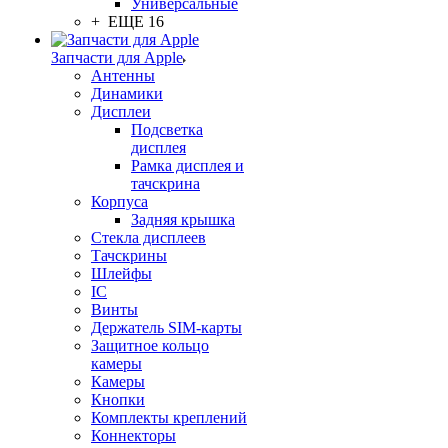
Универсальные
+ ЕЩЕ 16
Запчасти для Apple
Антенны
Динамики
Дисплеи
Подсветка
дисплея
Рамка дисплея и
тачскрина
Корпуса
Задняя крышка
Стекла дисплеев
Тачскрины
Шлейфы
IC
Винты
Держатель SIM-карты
Защитное кольцо
камеры
Камеры
Кнопки
Комплекты креплений
Коннекторы