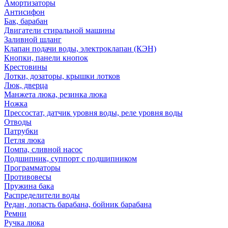
Амортизаторы
Антисифон
Бак, барабан
Двигатели стиральной машины
Заливной шланг
Клапан подачи воды, электроклапан (КЭН)
Кнопки, панели кнопок
Крестовины
Лотки, дозаторы, крышки лотков
Люк, дверца
Манжета люка, резинка люка
Ножка
Прессостат, датчик уровня воды, реле уровня воды
Отводы
Патрубки
Петля люка
Помпа, сливной насос
Подшипник, суппорт с подшипником
Программаторы
Противовесы
Пружина бака
Распределители воды
Редан, лопасть барабана, бойник барабана
Ремни
Ручка люка