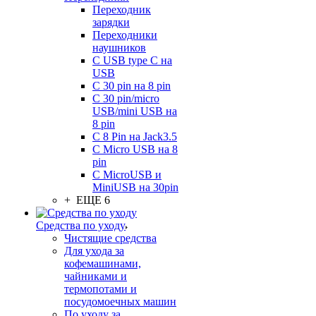
Переходник
зарядки
Переходники
наушников
С USB type C на
USB
С 30 pin на 8 pin
С 30 pin/micro
USB/mini USB на
8 pin
С 8 Pin на Jack3.5
С Micro USB на 8
pin
С MicroUSB и
MiniUSB на 30pin
+ ЕЩЕ 6
Средства по уходу
Чистящие средства
Для ухода за
кофемашинами,
чайниками и
термопотами и
посудомоечных машин
По уходу за