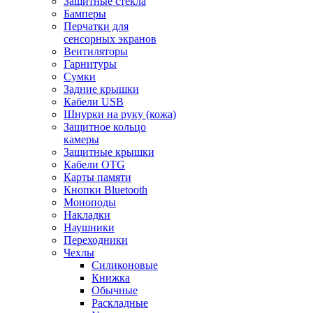
Защитные стекла
Бамперы
Перчатки для
сенсорных экранов
Вентиляторы
Гарнитуры
Сумки
Задние крышки
Кабели USB
Шнурки на руку (кожа)
Защитное кольцо
камеры
Защитные крышки
Кабели OTG
Карты памяти
Кнопки Bluetooth
Моноподы
Накладки
Наушники
Переходники
Чехлы
Силиконовые
Книжка
Обычные
Раскладные