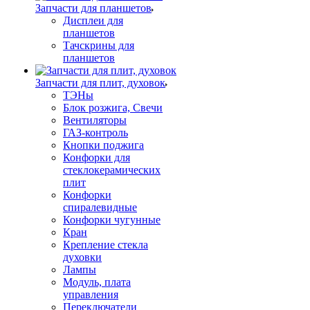
Запчасти для планшетов
Дисплеи для
планшетов
Тачскрины для
планшетов
Запчасти для плит, духовок
ТЭНы
Блок розжига, Свечи
Вентиляторы
ГАЗ-контроль
Кнопки поджига
Конфорки для
стеклокерамических
плит
Конфорки
спиралевидные
Конфорки чугунные
Кран
Крепление стекла
духовки
Лампы
Модуль, плата
управления
Переключатели