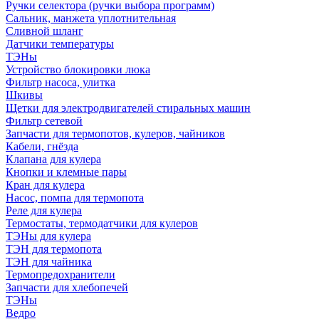
Ручки селектора (ручки выбора программ)
Сальник, манжета уплотнительная
Сливной шланг
Датчики температуры
ТЭНы
Устройство блокировки люка
Фильтр насоса, улитка
Шкивы
Щетки для электродвигателей стиральных машин
Фильтр сетевой
Запчасти для термопотов, кулеров, чайников
Кабели, гнёзда
Клапана для кулера
Кнопки и клемные пары
Кран для кулера
Насос, помпа для термопота
Реле для кулера
Термостаты, термодатчики для кулеров
ТЭНы для кулера
ТЭН для термопота
ТЭН для чайника
Термопредохранители
Запчасти для хлебопечей
ТЭНы
Ведро