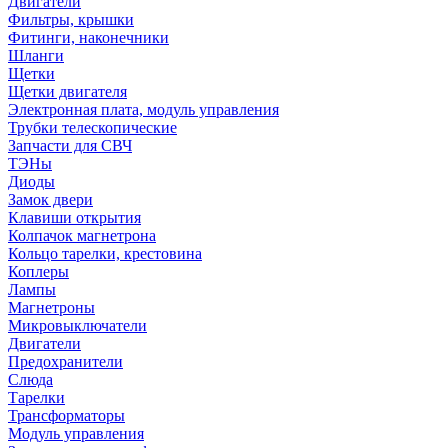
Двигатели
Фильтры, крышки
Фитинги, наконечники
Шланги
Щетки
Щетки двигателя
Электронная плата, модуль управления
Трубки телескопические
Запчасти для СВЧ
ТЭНы
Диоды
Замок двери
Клавиши открытия
Колпачок магнетрона
Кольцо тарелки, крестовина
Коплеры
Лампы
Магнетроны
Микровыключатели
Двигатели
Предохранители
Слюда
Тарелки
Трансформаторы
Модуль управления