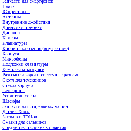
Запчасти для смартфонов
Платы
IC кристаллы
Антенны
Внутренние джойстики
Динамики и звонки
Дисплеи
Камеры
Клавиатуры
Кнопки включения (внутренние)
Корпуса
Микрофоны
Подложки клавиатуры
Комплекты заглушек
Разъемы зарядки и системные разъемы
Скотч для тачскринов
Стекла корпуса
Тачскрины
Усилители сигнала
Шлейфы
Запчасти для стиральных машин
Датчик Холла
Заглушки ТЭНов
Смазки для сальников
Соединители сливных шлангов