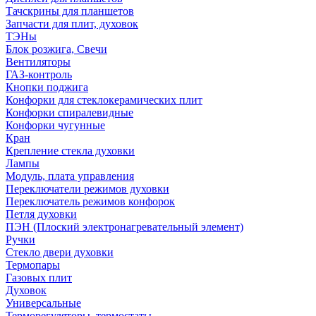
Тачскрины для планшетов
Запчасти для плит, духовок
ТЭНы
Блок розжига, Свечи
Вентиляторы
ГАЗ-контроль
Кнопки поджига
Конфорки для стеклокерамических плит
Конфорки спиралевидные
Конфорки чугунные
Кран
Крепление стекла духовки
Лампы
Модуль, плата управления
Переключатели режимов духовки
Переключатель режимов конфорок
Петля духовки
ПЭН (Плоский электронагревательный элемент)
Ручки
Стекло двери духовки
Термопары
Газовых плит
Духовок
Универсальные
Терморегуляторы, термостаты