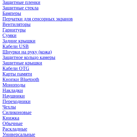
Защитные пленки
Защитные стекла
Бамперы
Перчатки для сенсорных экранов
Вентиляторы
Гарнитуры
Сумки
Задние крышки
Кабели USB
Шнурки на руку (кожа)
Защитное кольцо камеры
Защитные крышки
Кабели OTG
Карты памяти
Кнопки Bluetooth
Моноподы
Накладки
Наушники
Переходники
Чехлы
Силиконовые
Книжка
Обычные
Раскладные
Универсальные