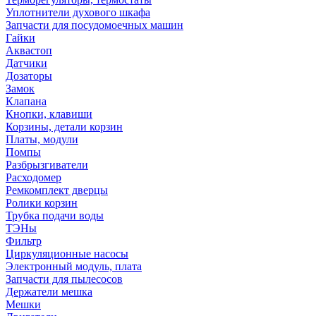
Уплотнители духового шкафа
Запчасти для посудомоечных машин
Гайки
Аквастоп
Датчики
Дозаторы
Замок
Клапана
Кнопки, клавиши
Корзины, детали корзин
Платы, модули
Помпы
Разбрызгиватели
Расходомер
Ремкомплект дверцы
Ролики корзин
Трубка подачи воды
ТЭНы
Фильтр
Циркуляционные насосы
Электронный модуль, плата
Запчасти для пылесосов
Держатели мешка
Мешки