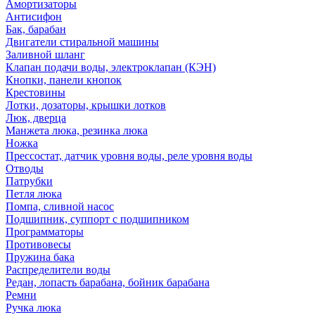
Амортизаторы
Антисифон
Бак, барабан
Двигатели стиральной машины
Заливной шланг
Клапан подачи воды, электроклапан (КЭН)
Кнопки, панели кнопок
Крестовины
Лотки, дозаторы, крышки лотков
Люк, дверца
Манжета люка, резинка люка
Ножка
Прессостат, датчик уровня воды, реле уровня воды
Отводы
Патрубки
Петля люка
Помпа, сливной насос
Подшипник, суппорт с подшипником
Программаторы
Противовесы
Пружина бака
Распределители воды
Редан, лопасть барабана, бойник барабана
Ремни
Ручка люка