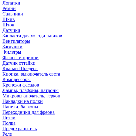
Лопатки
Ремни
Сальники
Шкив
Шток
Датчики
Запчасти для холодильников
Вентиляторы
Заглушки
Фильтры
Флюсы и припои
Датчик оттайки
Клапан Шредера
Кнопка, выключатель света
Компрессоры
Крепежи фасадов
Лампы, плафоны, патроны
Микровыключатель, геркон
Накладки на полки
Панели, балконы
Переходники для фреона
Петли
Полка
Предохранитель
Реле