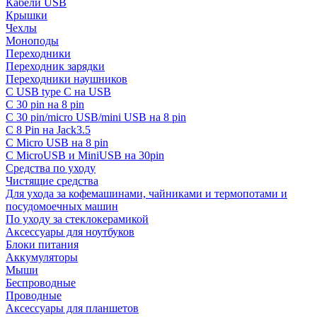
Кабели USB
Крышки
Чехлы
Моноподы
Переходники
Переходник зарядки
Переходники наушников
С USB type C на USB
С 30 pin на 8 pin
С 30 pin/micro USB/mini USB на 8 pin
С 8 Pin на Jack3.5
С Micro USB на 8 pin
С MicroUSB и MiniUSB на 30pin
Средства по уходу
Чистящие средства
Для ухода за кофемашинами, чайниками и термопотами и
посудомоечных машин
По уходу за стеклокерамикой
Аксессуары для ноутбуков
Блоки питания
Аккумуляторы
Мыши
Беспроводные
Проводные
Аксессуары для планшетов