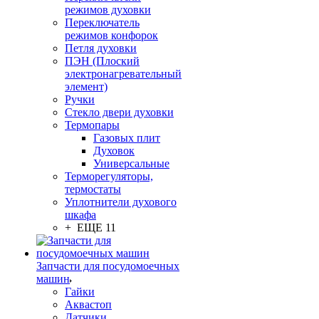
режимов духовки
Переключатель
режимов конфорок
Петля духовки
ПЭН (Плоский
электронагревательный
элемент)
Ручки
Стекло двери духовки
Термопары
Газовых плит
Духовок
Универсальные
Терморегуляторы,
термостаты
Уплотнители духового
шкафа
+ ЕЩЕ 11
Запчасти для посудомоечных
машин
Гайки
Аквастоп
Датчики