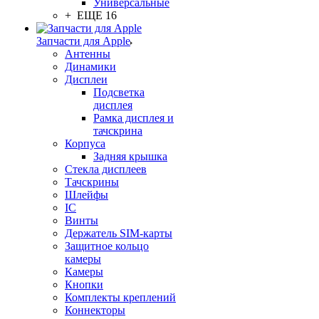
Универсальные
+ ЕЩЕ 16
Запчасти для Apple
Антенны
Динамики
Дисплеи
Подсветка
дисплея
Рамка дисплея и
тачскрина
Корпуса
Задняя крышка
Стекла дисплеев
Тачскрины
Шлейфы
IC
Винты
Держатель SIM-карты
Защитное кольцо
камеры
Камеры
Кнопки
Комплекты креплений
Коннекторы