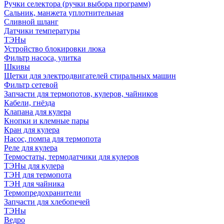
Ручки селектора (ручки выбора программ)
Сальник, манжета уплотнительная
Сливной шланг
Датчики температуры
ТЭНы
Устройство блокировки люка
Фильтр насоса, улитка
Шкивы
Щетки для электродвигателей стиральных машин
Фильтр сетевой
Запчасти для термопотов, кулеров, чайников
Кабели, гнёзда
Клапана для кулера
Кнопки и клемные пары
Кран для кулера
Насос, помпа для термопота
Реле для кулера
Термостаты, термодатчики для кулеров
ТЭНы для кулера
ТЭН для термопота
ТЭН для чайника
Термопредохранители
Запчасти для хлебопечей
ТЭНы
Ведро