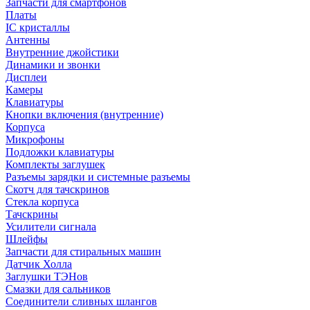
Запчасти для смартфонов
Платы
IC кристаллы
Антенны
Внутренние джойстики
Динамики и звонки
Дисплеи
Камеры
Клавиатуры
Кнопки включения (внутренние)
Корпуса
Микрофоны
Подложки клавиатуры
Комплекты заглушек
Разъемы зарядки и системные разъемы
Скотч для тачскринов
Стекла корпуса
Тачскрины
Усилители сигнала
Шлейфы
Запчасти для стиральных машин
Датчик Холла
Заглушки ТЭНов
Смазки для сальников
Соединители сливных шлангов