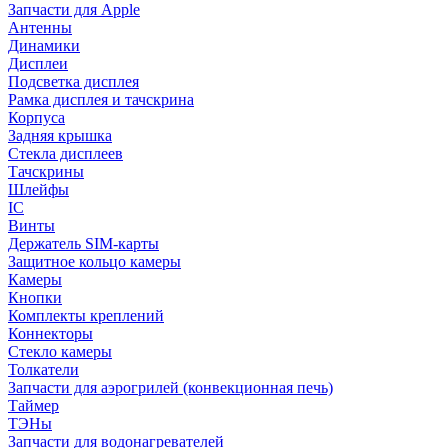
Запчасти для Apple
Антенны
Динамики
Дисплеи
Подсветка дисплея
Рамка дисплея и тачскрина
Корпуса
Задняя крышка
Стекла дисплеев
Тачскрины
Шлейфы
IC
Винты
Держатель SIM-карты
Защитное кольцо камеры
Камеры
Кнопки
Комплекты креплений
Коннекторы
Стекло камеры
Толкатели
Запчасти для аэрогрилей (конвекционная печь)
Таймер
ТЭНы
Запчасти для водонагревателей