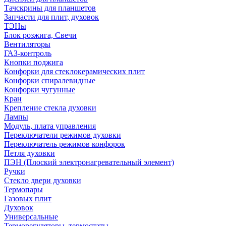
Тачскрины для планшетов
Запчасти для плит, духовок
ТЭНы
Блок розжига, Свечи
Вентиляторы
ГАЗ-контроль
Кнопки поджига
Конфорки для стеклокерамических плит
Конфорки спиралевидные
Конфорки чугунные
Кран
Крепление стекла духовки
Лампы
Модуль, плата управления
Переключатели режимов духовки
Переключатель режимов конфорок
Петля духовки
ПЭН (Плоский электронагревательный элемент)
Ручки
Стекло двери духовки
Термопары
Газовых плит
Духовок
Универсальные
Терморегуляторы, термостаты