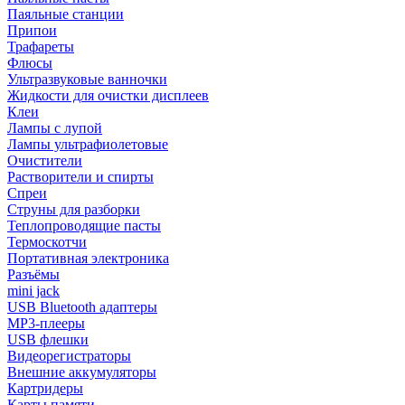
Паяльные станции
Припои
Трафареты
Флюсы
Ультразвуковые ванночки
Жидкости для очистки дисплеев
Клеи
Лампы с лупой
Лампы ультрафиолетовые
Очистители
Растворители и спирты
Спреи
Струны для разборки
Теплопроводящие пасты
Термоскотчи
Портативная электроника
Разъёмы
mini jack
USB Bluetooth адаптеры
MP3-плееры
USB флешки
Видеорегистраторы
Внешние аккумуляторы
Картридеры
Карты памяти