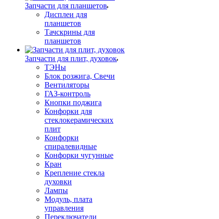
Запчасти для планшетов
Дисплеи для
планшетов
Тачскрины для
планшетов
Запчасти для плит, духовок
ТЭНы
Блок розжига, Свечи
Вентиляторы
ГАЗ-контроль
Кнопки поджига
Конфорки для
стеклокерамических
плит
Конфорки
спиралевидные
Конфорки чугунные
Кран
Крепление стекла
духовки
Лампы
Модуль, плата
управления
Переключатели