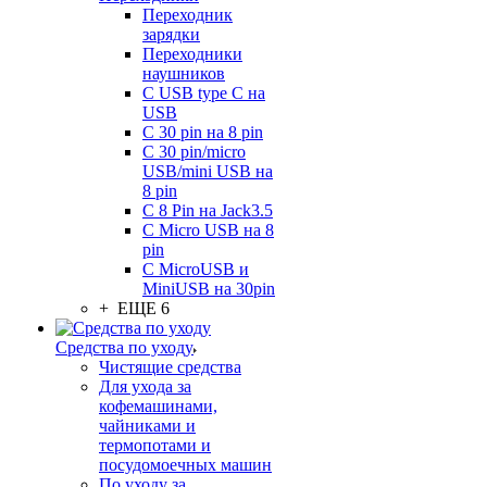
Переходник
зарядки
Переходники
наушников
С USB type C на
USB
С 30 pin на 8 pin
С 30 pin/micro
USB/mini USB на
8 pin
С 8 Pin на Jack3.5
С Micro USB на 8
pin
С MicroUSB и
MiniUSB на 30pin
+ ЕЩЕ 6
Средства по уходу
Чистящие средства
Для ухода за
кофемашинами,
чайниками и
термопотами и
посудомоечных машин
По уходу за