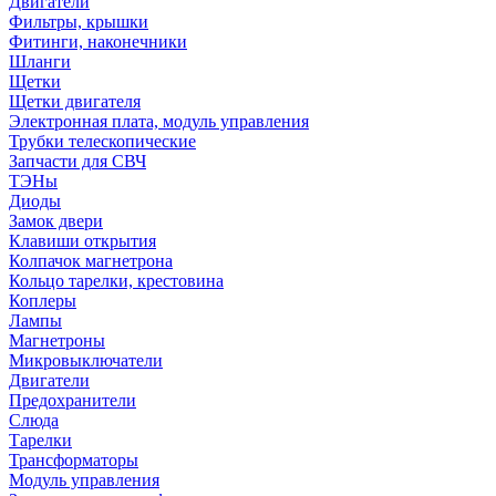
Двигатели
Фильтры, крышки
Фитинги, наконечники
Шланги
Щетки
Щетки двигателя
Электронная плата, модуль управления
Трубки телескопические
Запчасти для СВЧ
ТЭНы
Диоды
Замок двери
Клавиши открытия
Колпачок магнетрона
Кольцо тарелки, крестовина
Коплеры
Лампы
Магнетроны
Микровыключатели
Двигатели
Предохранители
Слюда
Тарелки
Трансформаторы
Модуль управления