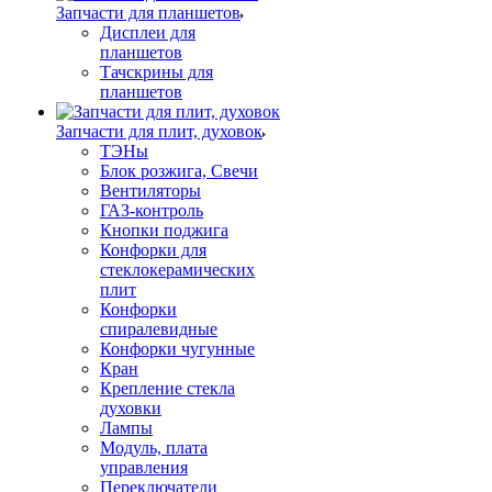
Запчасти для планшетов
Дисплеи для
планшетов
Тачскрины для
планшетов
Запчасти для плит, духовок
ТЭНы
Блок розжига, Свечи
Вентиляторы
ГАЗ-контроль
Кнопки поджига
Конфорки для
стеклокерамических
плит
Конфорки
спиралевидные
Конфорки чугунные
Кран
Крепление стекла
духовки
Лампы
Модуль, плата
управления
Переключатели