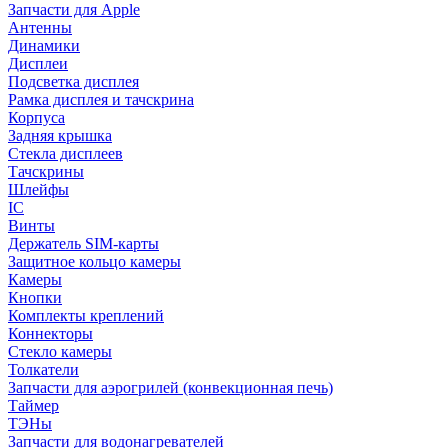
Запчасти для Apple
Антенны
Динамики
Дисплеи
Подсветка дисплея
Рамка дисплея и тачскрина
Корпуса
Задняя крышка
Стекла дисплеев
Тачскрины
Шлейфы
IC
Винты
Держатель SIM-карты
Защитное кольцо камеры
Камеры
Кнопки
Комплекты креплений
Коннекторы
Стекло камеры
Толкатели
Запчасти для аэрогрилей (конвекционная печь)
Таймер
ТЭНы
Запчасти для водонагревателей