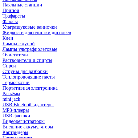
Паяльные станции
Припои
Трафареты
Флюсы
Ультразвуковые ванночки
Жидкости для очистки дисплеев
Клеи
Лампы с лупой
Лампы ультрафиолетовые
Очистители
Растворители и спирты
Спреи
Струны для разборки
Теплопроводящие пасты
Термоскотчи
Портативная электроника
Разъёмы
mini jack
USB Bluetooth адаптеры
MP3-плееры
USB флешки
Видеорегистраторы
Внешние аккумуляторы
Картридеры
Карты памяти