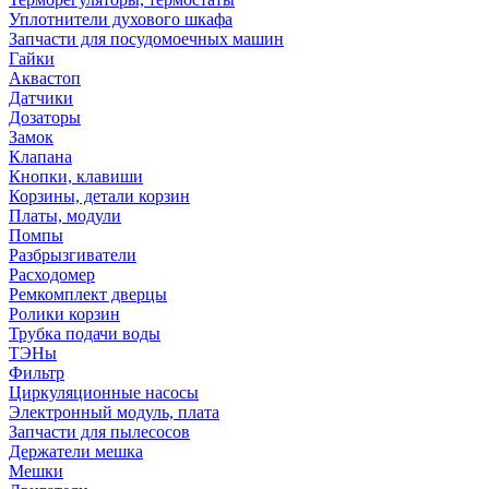
Уплотнители духового шкафа
Запчасти для посудомоечных машин
Гайки
Аквастоп
Датчики
Дозаторы
Замок
Клапана
Кнопки, клавиши
Корзины, детали корзин
Платы, модули
Помпы
Разбрызгиватели
Расходомер
Ремкомплект дверцы
Ролики корзин
Трубка подачи воды
ТЭНы
Фильтр
Циркуляционные насосы
Электронный модуль, плата
Запчасти для пылесосов
Держатели мешка
Мешки