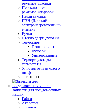
режимов духовки
Переключатель
режимов конфорок
Петля духовки
ПЭН (Плоский
электронагревательный
элемент)
Ручки
Стекло двери духовки
Термопары
Газовых плит
Духовок
Универсальные
Терморегуляторы,
термостаты
Уплотнители духового
шкафа
+ ЕЩЕ 11
Запчасти для посудомоечных
машин
Гайки
Аквастоп
Датчики