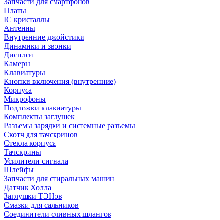
Запчасти для смартфонов
Платы
IC кристаллы
Антенны
Внутренние джойстики
Динамики и звонки
Дисплеи
Камеры
Клавиатуры
Кнопки включения (внутренние)
Корпуса
Микрофоны
Подложки клавиатуры
Комплекты заглушек
Разъемы зарядки и системные разъемы
Скотч для тачскринов
Стекла корпуса
Тачскрины
Усилители сигнала
Шлейфы
Запчасти для стиральных машин
Датчик Холла
Заглушки ТЭНов
Смазки для сальников
Соединители сливных шлангов