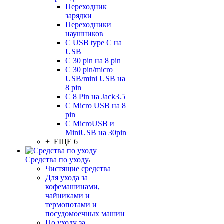
Переходник
зарядки
Переходники
наушников
С USB type C на
USB
С 30 pin на 8 pin
С 30 pin/micro
USB/mini USB на
8 pin
С 8 Pin на Jack3.5
С Micro USB на 8
pin
С MicroUSB и
MiniUSB на 30pin
+ ЕЩЕ 6
Средства по уходу
Чистящие средства
Для ухода за
кофемашинами,
чайниками и
термопотами и
посудомоечных машин
По уходу за