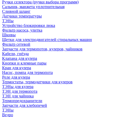
Ручки селектора (ручки выбора программ)
Сальник, манжета уплотнительная
Сливной шланг
Датчики температуры
ТЭНы
Устройство блокировки люка
Фильтр насоса, улитка
Шкивы
Щетки для электродвигателей стиральных машин
Фильтр сетевой
Запчасти для термопотов, кулеров, чайников
Кабели, гнёзда
Клапана для кулера
Кнопки и клемные пары
Кран для кулера
Насос, помпа для термопота
Реле для кулера
Термостаты, термодатчики для кулеров
ТЭНы для кулера
ТЭН для термопота
ТЭН для чайника
Термопредохранители
Запчасти для хлебопечей
ТЭНы
Ведро