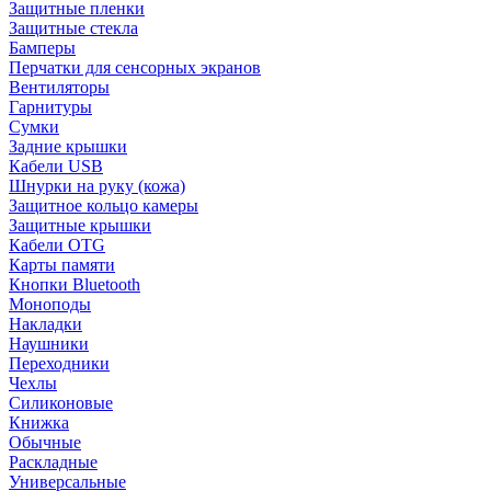
Защитные пленки
Защитные стекла
Бамперы
Перчатки для сенсорных экранов
Вентиляторы
Гарнитуры
Сумки
Задние крышки
Кабели USB
Шнурки на руку (кожа)
Защитное кольцо камеры
Защитные крышки
Кабели OTG
Карты памяти
Кнопки Bluetooth
Моноподы
Накладки
Наушники
Переходники
Чехлы
Силиконовые
Книжка
Обычные
Раскладные
Универсальные