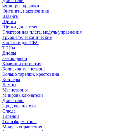
Двигатели
Фильтры, крышки
Фитинги, наконечники
Шланги
Щетки
Щетки двигателя
Электронная плата, модуль управления
Трубки телескопические
Запчасти для СВЧ
ТЭНы
Диоды
Замок двери
Клавиши открытия
Колпачок магнетрона
Кольцо тарелки, крестовина
Коплеры
Лампы
Магнетроны
Микровыключатели
Двигатели
Предохранители
Слюда
Тарелки
Трансформаторы
Модуль управления