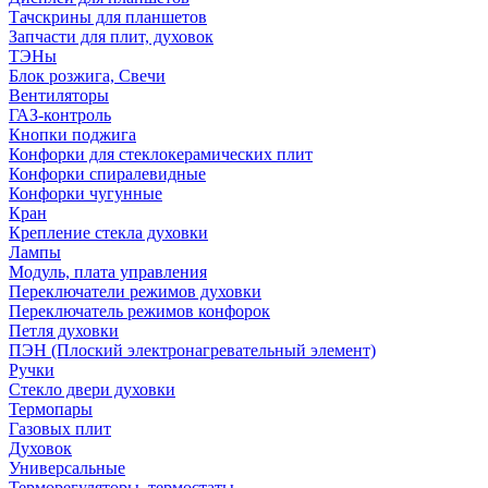
Тачскрины для планшетов
Запчасти для плит, духовок
ТЭНы
Блок розжига, Свечи
Вентиляторы
ГАЗ-контроль
Кнопки поджига
Конфорки для стеклокерамических плит
Конфорки спиралевидные
Конфорки чугунные
Кран
Крепление стекла духовки
Лампы
Модуль, плата управления
Переключатели режимов духовки
Переключатель режимов конфорок
Петля духовки
ПЭН (Плоский электронагревательный элемент)
Ручки
Стекло двери духовки
Термопары
Газовых плит
Духовок
Универсальные
Терморегуляторы, термостаты