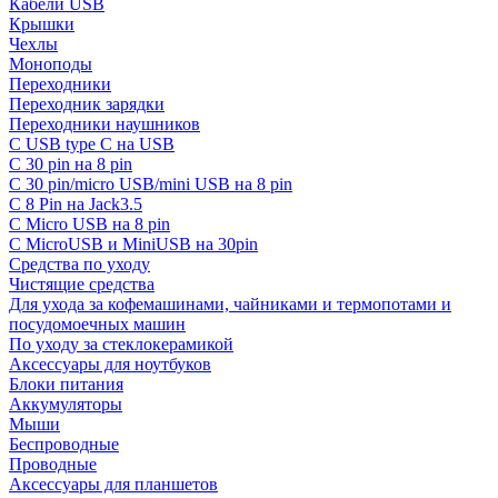
Кабели USB
Крышки
Чехлы
Моноподы
Переходники
Переходник зарядки
Переходники наушников
С USB type C на USB
С 30 pin на 8 pin
С 30 pin/micro USB/mini USB на 8 pin
С 8 Pin на Jack3.5
С Micro USB на 8 pin
С MicroUSB и MiniUSB на 30pin
Средства по уходу
Чистящие средства
Для ухода за кофемашинами, чайниками и термопотами и
посудомоечных машин
По уходу за стеклокерамикой
Аксессуары для ноутбуков
Блоки питания
Аккумуляторы
Мыши
Беспроводные
Проводные
Аксессуары для планшетов