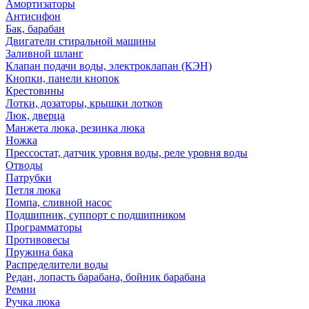
Амортизаторы
Антисифон
Бак, барабан
Двигатели стиральной машины
Заливной шланг
Клапан подачи воды, электроклапан (КЭН)
Кнопки, панели кнопок
Крестовины
Лотки, дозаторы, крышки лотков
Люк, дверца
Манжета люка, резинка люка
Ножка
Прессостат, датчик уровня воды, реле уровня воды
Отводы
Патрубки
Петля люка
Помпа, сливной насос
Подшипник, суппорт с подшипником
Программаторы
Противовесы
Пружина бака
Распределители воды
Редан, лопасть барабана, бойник барабана
Ремни
Ручка люка