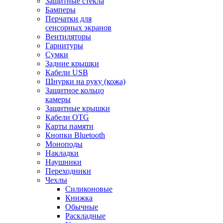
Защитные стекла
Бамперы
Перчатки для
сенсорных экранов
Вентиляторы
Гарнитуры
Сумки
Задние крышки
Кабели USB
Шнурки на руку (кожа)
Защитное кольцо
камеры
Защитные крышки
Кабели OTG
Карты памяти
Кнопки Bluetooth
Моноподы
Накладки
Наушники
Переходники
Чехлы
Силиконовые
Книжка
Обычные
Раскладные