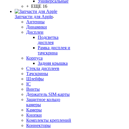
Универсальные
+ ЕЩЕ 16
Запчасти для Apple
Антенны
Динамики
Дисплеи
Подсветка
дисплея
Рамка дисплея и
тачскрина
Корпуса
Задняя крышка
Стекла дисплеев
Тачскрины
Шлейфы
IC
Винты
Держатель SIM-карты
Защитное кольцо
камеры
Камеры
Кнопки
Комплекты креплений
Коннекторы