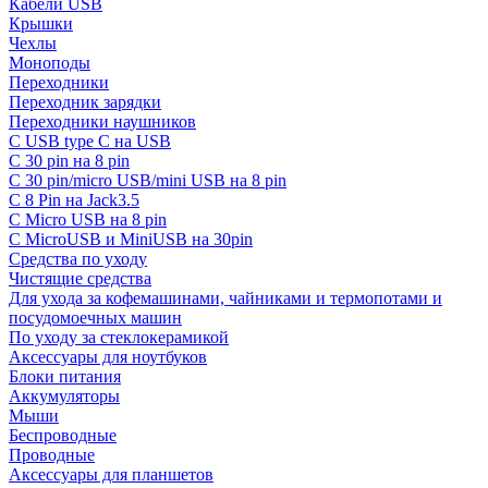
Кабели USB
Крышки
Чехлы
Моноподы
Переходники
Переходник зарядки
Переходники наушников
С USB type C на USB
С 30 pin на 8 pin
С 30 pin/micro USB/mini USB на 8 pin
С 8 Pin на Jack3.5
С Micro USB на 8 pin
С MicroUSB и MiniUSB на 30pin
Средства по уходу
Чистящие средства
Для ухода за кофемашинами, чайниками и термопотами и
посудомоечных машин
По уходу за стеклокерамикой
Аксессуары для ноутбуков
Блоки питания
Аккумуляторы
Мыши
Беспроводные
Проводные
Аксессуары для планшетов