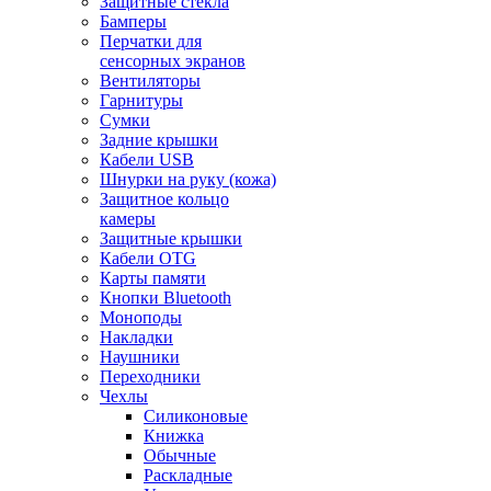
Защитные стекла
Бамперы
Перчатки для
сенсорных экранов
Вентиляторы
Гарнитуры
Сумки
Задние крышки
Кабели USB
Шнурки на руку (кожа)
Защитное кольцо
камеры
Защитные крышки
Кабели OTG
Карты памяти
Кнопки Bluetooth
Моноподы
Накладки
Наушники
Переходники
Чехлы
Силиконовые
Книжка
Обычные
Раскладные