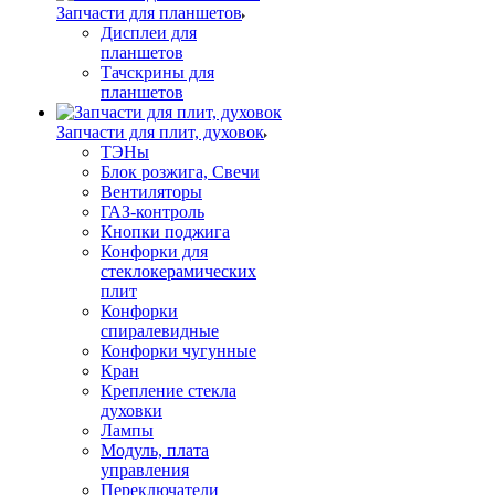
Запчасти для планшетов
Дисплеи для
планшетов
Тачскрины для
планшетов
Запчасти для плит, духовок
ТЭНы
Блок розжига, Свечи
Вентиляторы
ГАЗ-контроль
Кнопки поджига
Конфорки для
стеклокерамических
плит
Конфорки
спиралевидные
Конфорки чугунные
Кран
Крепление стекла
духовки
Лампы
Модуль, плата
управления
Переключатели