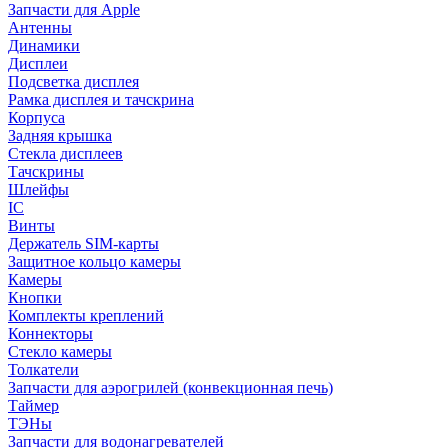
Запчасти для Apple
Антенны
Динамики
Дисплеи
Подсветка дисплея
Рамка дисплея и тачскрина
Корпуса
Задняя крышка
Стекла дисплеев
Тачскрины
Шлейфы
IC
Винты
Держатель SIM-карты
Защитное кольцо камеры
Камеры
Кнопки
Комплекты креплений
Коннекторы
Стекло камеры
Толкатели
Запчасти для аэрогрилей (конвекционная печь)
Таймер
ТЭНы
Запчасти для водонагревателей