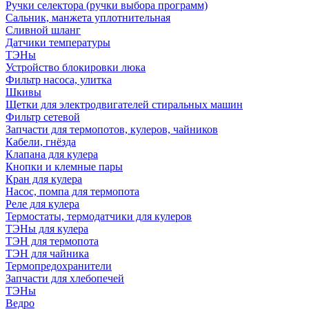
Ручки селектора (ручки выбора программ)
Сальник, манжета уплотнительная
Сливной шланг
Датчики температуры
ТЭНы
Устройство блокировки люка
Фильтр насоса, улитка
Шкивы
Щетки для электродвигателей стиральных машин
Фильтр сетевой
Запчасти для термопотов, кулеров, чайников
Кабели, гнёзда
Клапана для кулера
Кнопки и клемные пары
Кран для кулера
Насос, помпа для термопота
Реле для кулера
Термостаты, термодатчики для кулеров
ТЭНы для кулера
ТЭН для термопота
ТЭН для чайника
Термопредохранители
Запчасти для хлебопечей
ТЭНы
Ведро