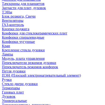
Тачскрины для планшетов
Запчасти для плит, духовок
ТЭНы
Блок розжига, Свечи
Вентиляторы
ГАЗ-контроль
Кнопки поджига
Конфорки для стеклокерамических плит
Конфорки спиралевидные
Конфорки чугунные
Кран
Крепление стекла духовки
Лампы
Модуль, плата управления
Переключатели режимов духовки
Переключатель режимов конфорок
Петля духовки
ПЭН (Плоский электронагревательный элемент)
Ручки
Стекло двери духовки
Термопары
Газовых плит
Духовок
Универсальные
Терморегуляторы, термостаты