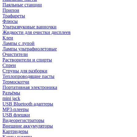
Паяльные станции
Припои
Трафареты
Флюсы
Ультразвуковые ванночки
Жидкости для очистки дисплеев
Клеи
Лампы с лупой
Лампы ультрафиолетовые
Очистители
Растворители и спирты
Спреи
Струны для разборки
Теплопроводящие пасты
Термоскотчи
Портативная электроника
Разъёмы
mini jack
USB Bluetooth адаптеры
MP3-плееры
USB флешки
Видеорегистраторы
Внешние аккумуляторы
Картридеры
Карты памяти