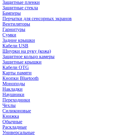
Защитные пленки
Защитные стекла
Бамперы
Перчатки для сенсорных экранов
Вентиляторы
Гарнитуры
Сумки
Задние крышки
Кабели USB
Шнурки на руку (кожа)
Защитное кольцо камеры
Защитные крышки
Кабели OTG
Карты памяти
Кнопки Bluetooth
Моноподы
Накладки
Наушники
Переходники
Чехлы
Силиконовые
Книжка
Обычные
Раскладные
Универсальные