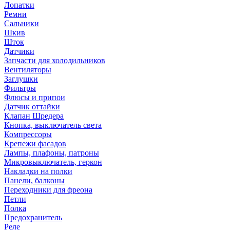
Лопатки
Ремни
Сальники
Шкив
Шток
Датчики
Запчасти для холодильников
Вентиляторы
Заглушки
Фильтры
Флюсы и припои
Датчик оттайки
Клапан Шредера
Кнопка, выключатель света
Компрессоры
Крепежи фасадов
Лампы, плафоны, патроны
Микровыключатель, геркон
Накладки на полки
Панели, балконы
Переходники для фреона
Петли
Полка
Предохранитель
Реле