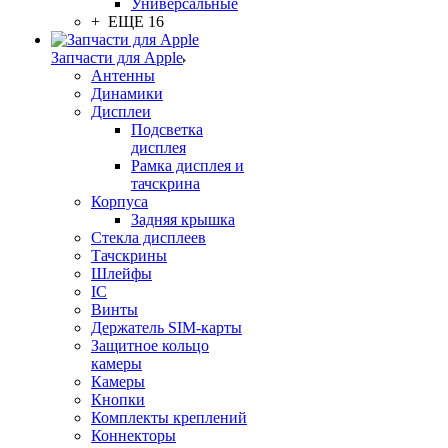
Универсальные
+ ЕЩЕ 16
Запчасти для Apple
Антенны
Динамики
Дисплеи
Подсветка
дисплея
Рамка дисплея и
тачскрина
Корпуса
Задняя крышка
Стекла дисплеев
Тачскрины
Шлейфы
IC
Винты
Держатель SIM-карты
Защитное кольцо
камеры
Камеры
Кнопки
Комплекты креплений
Коннекторы