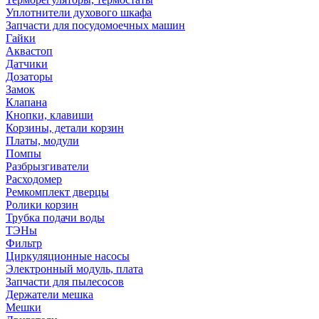
Уплотнители духового шкафа
Запчасти для посудомоечных машин
Гайки
Аквастоп
Датчики
Дозаторы
Замок
Клапана
Кнопки, клавиши
Корзины, детали корзин
Платы, модули
Помпы
Разбрызгиватели
Расходомер
Ремкомплект дверцы
Ролики корзин
Трубка подачи воды
ТЭНы
Фильтр
Циркуляционные насосы
Электронный модуль, плата
Запчасти для пылесосов
Держатели мешка
Мешки