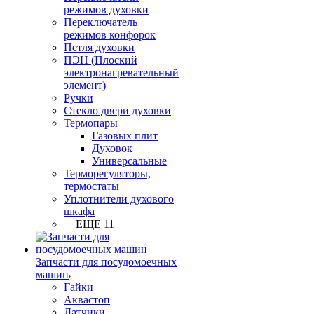
режимов духовки
Переключатель
режимов конфорок
Петля духовки
ПЭН (Плоский
электронагревательный
элемент)
Ручки
Стекло двери духовки
Термопары
Газовых плит
Духовок
Универсальные
Терморегуляторы,
термостаты
Уплотнители духового
шкафа
+ ЕЩЕ 11
Запчасти для посудомоечных
машин
Гайки
Аквастоп
Датчики