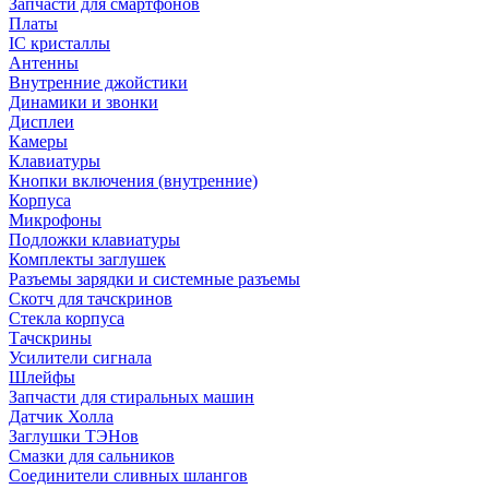
Запчасти для смартфонов
Платы
IC кристаллы
Антенны
Внутренние джойстики
Динамики и звонки
Дисплеи
Камеры
Клавиатуры
Кнопки включения (внутренние)
Корпуса
Микрофоны
Подложки клавиатуры
Комплекты заглушек
Разъемы зарядки и системные разъемы
Скотч для тачскринов
Стекла корпуса
Тачскрины
Усилители сигнала
Шлейфы
Запчасти для стиральных машин
Датчик Холла
Заглушки ТЭНов
Смазки для сальников
Соединители сливных шлангов