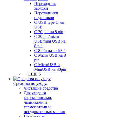
Переходник
зарядки
Переходники
наушников
С USB type C на
USB
С 30 pin на 8 pin
С 30 pin/micro
USB/mini USB на
8 pin
С 8 Pin на Jack3.5
С Micro USB на 8
pin
С MicroUSB и
MiniUSB на 30pin
+ ЕЩЕ 6
Средства по уходу
Чистящие средства
Для ухода за
кофемашинами,
чайниками и
термопотами и
посудомоечных машин
По уходу за