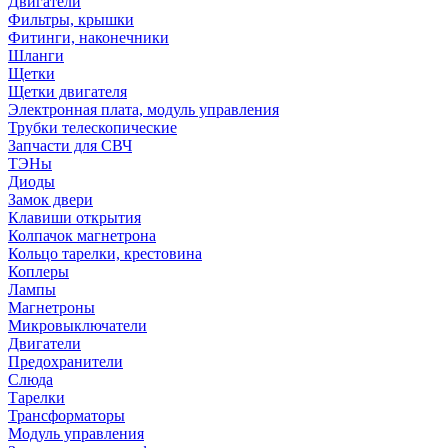
Двигатели
Фильтры, крышки
Фитинги, наконечники
Шланги
Щетки
Щетки двигателя
Электронная плата, модуль управления
Трубки телескопические
Запчасти для СВЧ
ТЭНы
Диоды
Замок двери
Клавиши открытия
Колпачок магнетрона
Кольцо тарелки, крестовина
Коплеры
Лампы
Магнетроны
Микровыключатели
Двигатели
Предохранители
Слюда
Тарелки
Трансформаторы
Модуль управления