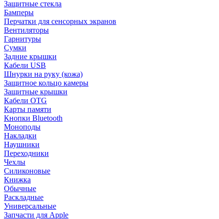
Защитные стекла
Бамперы
Перчатки для сенсорных экранов
Вентиляторы
Гарнитуры
Сумки
Задние крышки
Кабели USB
Шнурки на руку (кожа)
Защитное кольцо камеры
Защитные крышки
Кабели OTG
Карты памяти
Кнопки Bluetooth
Моноподы
Накладки
Наушники
Переходники
Чехлы
Силиконовые
Книжка
Обычные
Раскладные
Универсальные
Запчасти для Apple