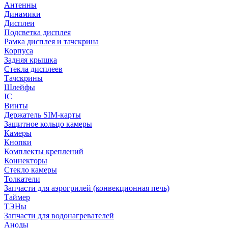
Антенны
Динамики
Дисплеи
Подсветка дисплея
Рамка дисплея и тачскрина
Корпуса
Задняя крышка
Стекла дисплеев
Тачскрины
Шлейфы
IC
Винты
Держатель SIM-карты
Защитное кольцо камеры
Камеры
Кнопки
Комплекты креплений
Коннекторы
Стекло камеры
Толкатели
Запчасти для аэрогрилей (конвекционная печь)
Таймер
ТЭНы
Запчасти для водонагревателей
Аноды