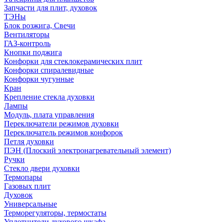
Запчасти для плит, духовок
ТЭНы
Блок розжига, Свечи
Вентиляторы
ГАЗ-контроль
Кнопки поджига
Конфорки для стеклокерамических плит
Конфорки спиралевидные
Конфорки чугунные
Кран
Крепление стекла духовки
Лампы
Модуль, плата управления
Переключатели режимов духовки
Переключатель режимов конфорок
Петля духовки
ПЭН (Плоский электронагревательный элемент)
Ручки
Стекло двери духовки
Термопары
Газовых плит
Духовок
Универсальные
Терморегуляторы, термостаты
Уплотнители духового шкафа