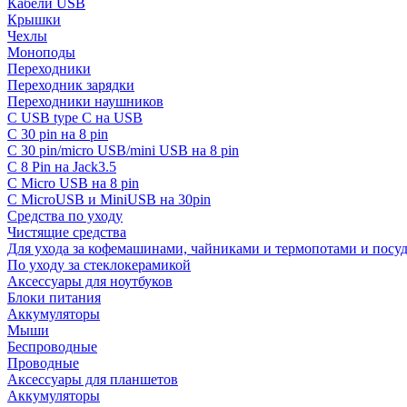
Кабели USB
Крышки
Чехлы
Моноподы
Переходники
Переходник зарядки
Переходники наушников
С USB type C на USB
С 30 pin на 8 pin
С 30 pin/micro USB/mini USB на 8 pin
С 8 Pin на Jack3.5
С Micro USB на 8 pin
С MicroUSB и MiniUSB на 30pin
Средства по уходу
Чистящие средства
Для ухода за кофемашинами, чайниками и термопотами и пос
По уходу за стеклокерамикой
Аксессуары для ноутбуков
Блоки питания
Аккумуляторы
Мыши
Беспроводные
Проводные
Аксессуары для планшетов
Аккумуляторы