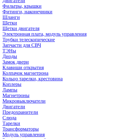
Двигатели
Фильтры, крышки
Фитинги, наконечники
Шланги
Щетки
Щетки двигателя
Электронная плата, модуль управления
Трубки телескопические
Запчасти для СВЧ
ТЭНы
Диоды
Замок двери
Клавиши открытия
Колпачок магнетрона
Кольцо тарелки, крестовина
Коплеры
Лампы
Магнетроны
Микровыключатели
Двигатели
Предохранители
Слюда
Тарелки
Трансформаторы
Модуль управления