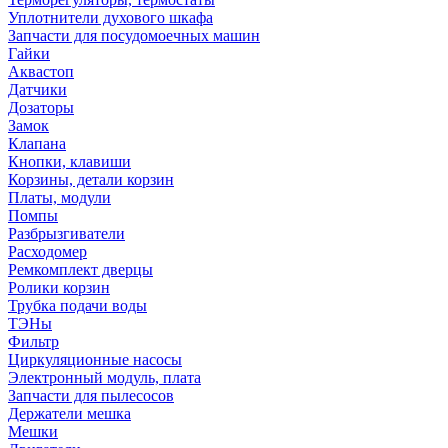
Уплотнители духового шкафа
Запчасти для посудомоечных машин
Гайки
Аквастоп
Датчики
Дозаторы
Замок
Клапана
Кнопки, клавиши
Корзины, детали корзин
Платы, модули
Помпы
Разбрызгиватели
Расходомер
Ремкомплект дверцы
Ролики корзин
Трубка подачи воды
ТЭНы
Фильтр
Циркуляционные насосы
Электронный модуль, плата
Запчасти для пылесосов
Держатели мешка
Мешки