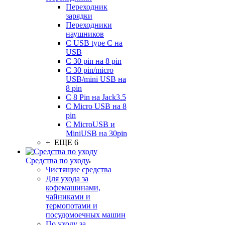
Переходник
зарядки
Переходники
наушников
С USB type C на
USB
С 30 pin на 8 pin
С 30 pin/micro
USB/mini USB на
8 pin
С 8 Pin на Jack3.5
С Micro USB на 8
pin
С MicroUSB и
MiniUSB на 30pin
+ ЕЩЕ 6
Средства по уходу
Чистящие средства
Для ухода за
кофемашинами,
чайниками и
термопотами и
посудомоечных машин
По уходу за