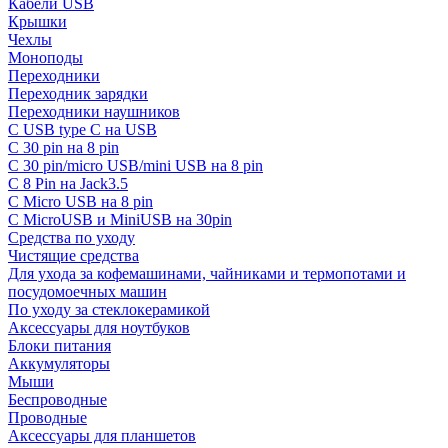
Кабели USB
Крышки
Чехлы
Моноподы
Переходники
Переходник зарядки
Переходники наушников
С USB type C на USB
С 30 pin на 8 pin
С 30 pin/micro USB/mini USB на 8 pin
С 8 Pin на Jack3.5
С Micro USB на 8 pin
С MicroUSB и MiniUSB на 30pin
Средства по уходу
Чистящие средства
Для ухода за кофемашинами, чайниками и термопотами и
посудомоечных машин
По уходу за стеклокерамикой
Аксессуары для ноутбуков
Блоки питания
Аккумуляторы
Мыши
Беспроводные
Проводные
Аксессуары для планшетов