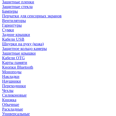
Защитные пленки
Защитные стекла
Бамперы
Перчатки для сенсорных экранов
Вентиляторы
Гарнитуры
Сумки
Задние крышки
Кабели USB
Шнурки на руку (кожа)
Защитное кольцо камеры
Защитные крышки
Кабели OTG
Карты памяти
Кнопки Bluetooth
Моноподы
Накладки
Наушники
Переходники
Чехлы
Силиконовые
Книжка
Обычные
Раскладные
Универсальные