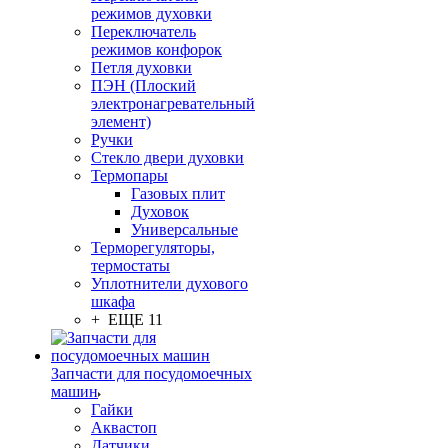
режимов духовки
Переключатель
режимов конфорок
Петля духовки
ПЭН (Плоский
электронагревательный
элемент)
Ручки
Стекло двери духовки
Термопары
Газовых плит
Духовок
Универсальные
Терморегуляторы,
термостаты
Уплотнители духового
шкафа
+ ЕЩЕ 11
Запчасти для посудомоечных
машин
Гайки
Аквастоп
Датчики