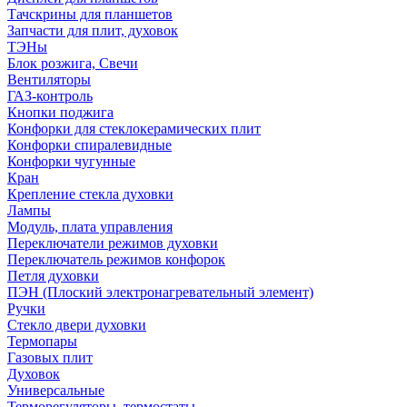
Тачскрины для планшетов
Запчасти для плит, духовок
ТЭНы
Блок розжига, Свечи
Вентиляторы
ГАЗ-контроль
Кнопки поджига
Конфорки для стеклокерамических плит
Конфорки спиралевидные
Конфорки чугунные
Кран
Крепление стекла духовки
Лампы
Модуль, плата управления
Переключатели режимов духовки
Переключатель режимов конфорок
Петля духовки
ПЭН (Плоский электронагревательный элемент)
Ручки
Стекло двери духовки
Термопары
Газовых плит
Духовок
Универсальные
Терморегуляторы, термостаты