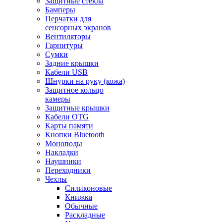
Защитные стекла
Бамперы
Перчатки для
сенсорных экранов
Вентиляторы
Гарнитуры
Сумки
Задние крышки
Кабели USB
Шнурки на руку (кожа)
Защитное кольцо
камеры
Защитные крышки
Кабели OTG
Карты памяти
Кнопки Bluetooth
Моноподы
Накладки
Наушники
Переходники
Чехлы
Силиконовые
Книжка
Обычные
Раскладные