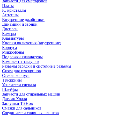
Запчасти для смартфонов
Платы
IC кристаллы
Антенны
Внутренние джойстики
Динамики и звонки
Дисплеи
Камеры
Клавиатуры
Кнопки включения (внутренние)
Корпуса
Микрофоны
Подложки клавиатуры
Комплекты заглушек
Разъемы зарядки и системные разъемы
Скотч для тачскринов
Стекла корпуса
Тачскрины
Усилители сигнала
Шлейфы
Запчасти для стиральных машин
Датчик Холла
Заглушки ТЭНов
Смазки для сальников
Соединители сливных шлангов