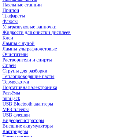
Паяльные станции
Припои
Трафареты
Флюсы
Ультразвуковые ванночки
Жидкости для очистки дисплеев
Клеи
Лампы с лупой
Лампы ультрафиолетовые
Очистители
Растворители и спирты
Спреи
Струны для разборки
Теплопроводящие пасты
Термоскотчи
Портативная электроника
Разъёмы
mini jack
USB Bluetooth адаптеры
MP3-плееры
USB флешки
Видеорегистраторы
Внешние аккумуляторы
Картридеры
Карты памяти