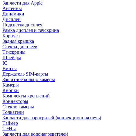
Запчасти для Apple
Антенны
Динамики
Дисплеи
Подсветка дисплея
Рамка дисплея и тачскрина
Корпуса
Задняя крышка
Стекла дисплеев
Тачскрины
Шлейфы
IC
Винты
Держатель SIM-карты
Защитное кольцо камеры
Камеры
Кнопки
Комплекты креплений
Коннекторы
Стекло камеры
Толкатели
Запчасти для аэрогрилей (конвекционная печь)
Таймер
ТЭНы
Запчасти для водонагревателей