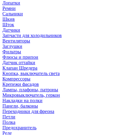
Лопатки
Ремни
Сальники
Шкив
Шток
Датчики
Запчасти для холодильников
Вентиляторы
Заглушки
Фильтры
Флюсы и припои
Датчик оттайки
Клапан Шредера
Кнопка, выключатель света
Компрессоры
Крепежи фасадов
Лампы, плафоны, патроны
Микровыключатель, геркон
Накладки на полки
Панели, балконы
Переходники для фреона
Петли
Полка
Предохранитель
Реле