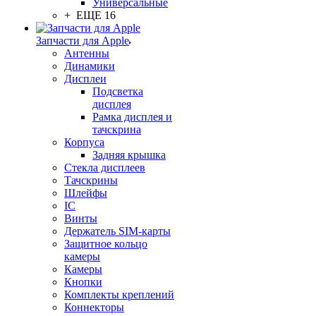
Универсальные
+ ЕЩЕ 16
Запчасти для Apple
Антенны
Динамики
Дисплеи
Подсветка
дисплея
Рамка дисплея и
тачскрина
Корпуса
Задняя крышка
Стекла дисплеев
Тачскрины
Шлейфы
IC
Винты
Держатель SIM-карты
Защитное кольцо
камеры
Камеры
Кнопки
Комплекты креплений
Коннекторы