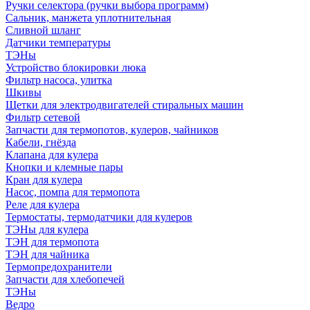
Ручки селектора (ручки выбора программ)
Сальник, манжета уплотнительная
Сливной шланг
Датчики температуры
ТЭНы
Устройство блокировки люка
Фильтр насоса, улитка
Шкивы
Щетки для электродвигателей стиральных машин
Фильтр сетевой
Запчасти для термопотов, кулеров, чайников
Кабели, гнёзда
Клапана для кулера
Кнопки и клемные пары
Кран для кулера
Насос, помпа для термопота
Реле для кулера
Термостаты, термодатчики для кулеров
ТЭНы для кулера
ТЭН для термопота
ТЭН для чайника
Термопредохранители
Запчасти для хлебопечей
ТЭНы
Ведро