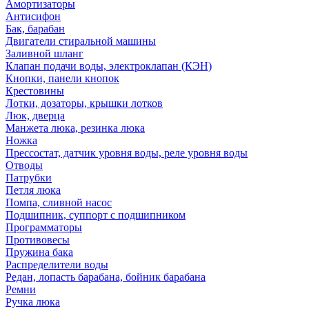
Амортизаторы
Антисифон
Бак, барабан
Двигатели стиральной машины
Заливной шланг
Клапан подачи воды, электроклапан (КЭН)
Кнопки, панели кнопок
Крестовины
Лотки, дозаторы, крышки лотков
Люк, дверца
Манжета люка, резинка люка
Ножка
Прессостат, датчик уровня воды, реле уровня воды
Отводы
Патрубки
Петля люка
Помпа, сливной насос
Подшипник, суппорт с подшипником
Программаторы
Противовесы
Пружина бака
Распределители воды
Редан, лопасть барабана, бойник барабана
Ремни
Ручка люка