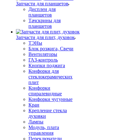
Запчасти для планшетов
Дисплеи для
планшетов
Тачскрины для
планшетов
Запчасти для плит, духовок
ТЭНы
Блок розжига, Свечи
Вентиляторы
ГАЗ-контроль
Кнопки поджига
Конфорки для
стеклокерамических
плит
Конфорки
спиралевидные
Конфорки чугунные
Кран
Крепление стекла
духовки
Лампы
Модуль, плата
управления
Переключатели