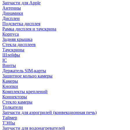
Запчасти для Apple
Антенны
Динамики
Дисплеи
Подсветка дисплея
Рамка дисплея и тачскрина
Корпуса
Задняя крышка
Стекла дисплеев
Тачскрины
Шлейфы
IC
Винты
Держатель SIM-карты
Защитное кольцо камеры
Камеры
Кнопки
Комплекты креплений
Коннекторы
Стекло камеры
Толкатели
Запчасти для аэрогрилей (конвекционная печь)
Таймер
ТЭНы
Запчасти для водонагревателей