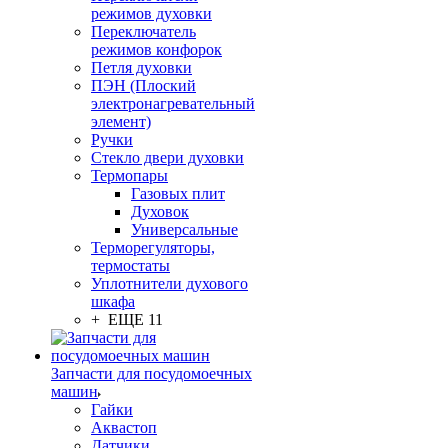
режимов духовки
Переключатель
режимов конфорок
Петля духовки
ПЭН (Плоский
электронагревательный
элемент)
Ручки
Стекло двери духовки
Термопары
Газовых плит
Духовок
Универсальные
Терморегуляторы,
термостаты
Уплотнители духового
шкафа
+ ЕЩЕ 11
Запчасти для посудомоечных
машин
Гайки
Аквастоп
Датчики