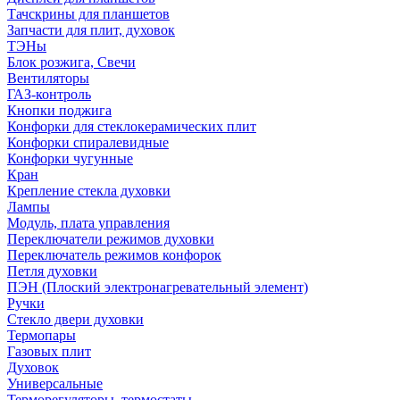
Тачскрины для планшетов
Запчасти для плит, духовок
ТЭНы
Блок розжига, Свечи
Вентиляторы
ГАЗ-контроль
Кнопки поджига
Конфорки для стеклокерамических плит
Конфорки спиралевидные
Конфорки чугунные
Кран
Крепление стекла духовки
Лампы
Модуль, плата управления
Переключатели режимов духовки
Переключатель режимов конфорок
Петля духовки
ПЭН (Плоский электронагревательный элемент)
Ручки
Стекло двери духовки
Термопары
Газовых плит
Духовок
Универсальные
Терморегуляторы, термостаты