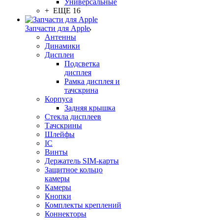
Универсальные
+ ЕЩЕ 16
Запчасти для Apple
Антенны
Динамики
Дисплеи
Подсветка
дисплея
Рамка дисплея и
тачскрина
Корпуса
Задняя крышка
Стекла дисплеев
Тачскрины
Шлейфы
IC
Винты
Держатель SIM-карты
Защитное кольцо
камеры
Камеры
Кнопки
Комплекты креплений
Коннекторы