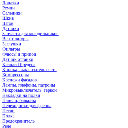
Лопатки
Ремни
Сальники
Шкив
Шток
Датчики
Запчасти для холодильников
Вентиляторы
Заглушки
Фильтры
Флюсы и припои
Датчик оттайки
Клапан Шредера
Кнопка, выключатель света
Компрессоры
Крепежи фасадов
Лампы, плафоны, патроны
Микровыключатель, геркон
Накладки на полки
Панели, балконы
Переходники для фреона
Петли
Полка
Предохранитель
Реле