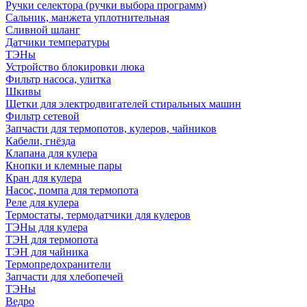
Ручки селектора (ручки выбора программ)
Сальник, манжета уплотнительная
Сливной шланг
Датчики температуры
ТЭНы
Устройство блокировки люка
Фильтр насоса, улитка
Шкивы
Щетки для электродвигателей стиральных машин
Фильтр сетевой
Запчасти для термопотов, кулеров, чайников
Кабели, гнёзда
Клапана для кулера
Кнопки и клемные пары
Кран для кулера
Насос, помпа для термопота
Реле для кулера
Термостаты, термодатчики для кулеров
ТЭНы для кулера
ТЭН для термопота
ТЭН для чайника
Термопредохранители
Запчасти для хлебопечей
ТЭНы
Ведро