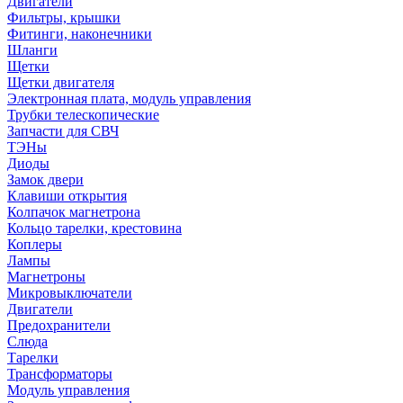
Двигатели
Фильтры, крышки
Фитинги, наконечники
Шланги
Щетки
Щетки двигателя
Электронная плата, модуль управления
Трубки телескопические
Запчасти для СВЧ
ТЭНы
Диоды
Замок двери
Клавиши открытия
Колпачок магнетрона
Кольцо тарелки, крестовина
Коплеры
Лампы
Магнетроны
Микровыключатели
Двигатели
Предохранители
Слюда
Тарелки
Трансформаторы
Модуль управления