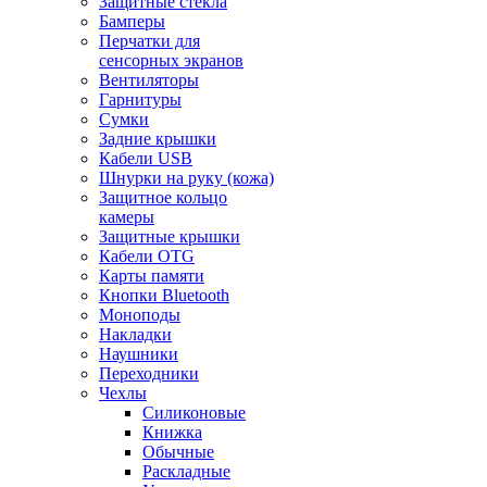
Защитные стекла
Бамперы
Перчатки для
сенсорных экранов
Вентиляторы
Гарнитуры
Сумки
Задние крышки
Кабели USB
Шнурки на руку (кожа)
Защитное кольцо
камеры
Защитные крышки
Кабели OTG
Карты памяти
Кнопки Bluetooth
Моноподы
Накладки
Наушники
Переходники
Чехлы
Силиконовые
Книжка
Обычные
Раскладные