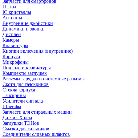
Запчасти для смартфонов
Платы
IC кристаллы
Антенны
Внутренние джойстики
Динамики и звонки
Дисплеи
Камеры
Клавиатуры
Кнопки включения (внутренние)
Корпуса
Микрофоны
Подложки клавиатуры
Комплекты заглушек
Разъемы зарядки и системные разъемы
Скотч для тачскринов
Стекла корпуса
Тачскрины
Усилители сигнала
Шлейфы
Запчасти для стиральных машин
Датчик Холла
Заглушки ТЭНов
Смазки для сальников
Соединители сливных шлангов