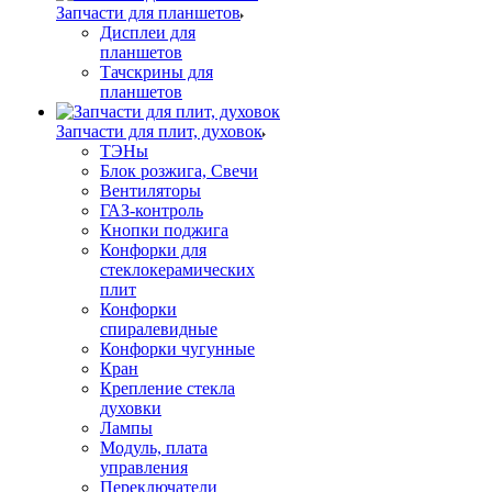
Запчасти для планшетов
Дисплеи для
планшетов
Тачскрины для
планшетов
Запчасти для плит, духовок
ТЭНы
Блок розжига, Свечи
Вентиляторы
ГАЗ-контроль
Кнопки поджига
Конфорки для
стеклокерамических
плит
Конфорки
спиралевидные
Конфорки чугунные
Кран
Крепление стекла
духовки
Лампы
Модуль, плата
управления
Переключатели