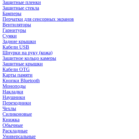
Защитные пленки
Защитные стекла
Бамперы
Перчатки для сенсорных экранов
Вентиляторы
Гарнитуры
Сумки
Задние крышки
Кабели USB
Шнурки на руку (кожа)
Защитное кольцо камеры
Защитные крышки
Кабели OTG
Карты памяти
Кнопки Bluetooth
Моноподы
Накладки
Наушники
Переходники
Чехлы
Силиконовые
Книжка
Обычные
Раскладные
Универсальные