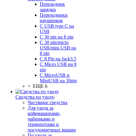
Переходник
зарядки
Переходники
наушников
С USB type C на
USB
С 30 pin на 8 pin
С 30 pin/micro
USB/mini USB на
8 pin
С 8 Pin на Jack3.5
С Micro USB на 8
pin
С MicroUSB и
MiniUSB на 30pin
+ ЕЩЕ 6
Средства по уходу
Чистящие средства
Для ухода за
кофемашинами,
чайниками и
термопотами и
посудомоечных машин
По уходу за