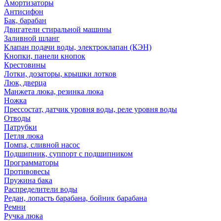
Амортизаторы
Антисифон
Бак, барабан
Двигатели стиральной машины
Заливной шланг
Клапан подачи воды, электроклапан (КЭН)
Кнопки, панели кнопок
Крестовины
Лотки, дозаторы, крышки лотков
Люк, дверца
Манжета люка, резинка люка
Ножка
Прессостат, датчик уровня воды, реле уровня воды
Отводы
Патрубки
Петля люка
Помпа, сливной насос
Подшипник, суппорт с подшипником
Программаторы
Противовесы
Пружина бака
Распределители воды
Редан, лопасть барабана, бойник барабана
Ремни
Ручка люка