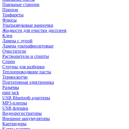
Паяльные станции
Припои
Трафареты
Флюсы
Ультразвуковые ванночки
Жидкости для очистки дисплеев
Клеи
Лампы с лупой
Лампы ультрафиолетовые
Очистители
Растворители и спирты
Спреи
Струны для разборки
Теплопроводящие пасты
Термоскотчи
Портативная электроника
Разъёмы
mini jack
USB Bluetooth адаптеры
MP3-плееры
USB флешки
Видеорегистраторы
Внешние аккумуляторы
Картридеры
Карты памяти