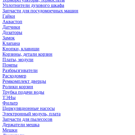
Уплотнители духового шкафа
Запчасти для посудомоечных машин
Гайки
Аквастоп
Датчики
Дозаторы
Замок
Клапана
Кнопки, клавиши
Корзины, детали корзин
Платы, модули
Помпы
Разбрызгиватели
Расходомер
Ремкомплект дверцы
Ролики корзин
Трубка подачи воды
ТЭНы
Фильтр
Циркуляционные насосы
Электронный модуль, плата
Запчасти для пылесосов
Держатели мешка
Мешки