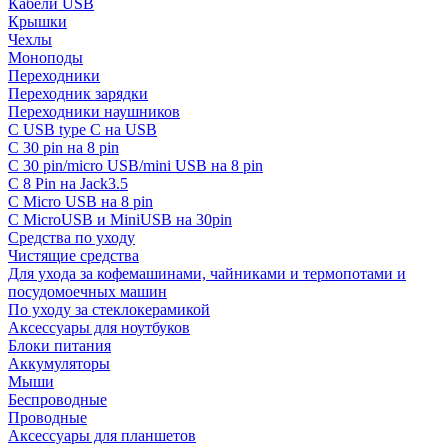
Кабели USB
Крышки
Чехлы
Моноподы
Переходники
Переходник зарядки
Переходники наушников
С USB type C на USB
С 30 pin на 8 pin
С 30 pin/micro USB/mini USB на 8 pin
С 8 Pin на Jack3.5
С Micro USB на 8 pin
С MicroUSB и MiniUSB на 30pin
Средства по уходу
Чистящие средства
Для ухода за кофемашинами, чайниками и термопотами и
посудомоечных машин
По уходу за стеклокерамикой
Аксессуары для ноутбуков
Блоки питания
Аккумуляторы
Мыши
Беспроводные
Проводные
Аксессуары для планшетов