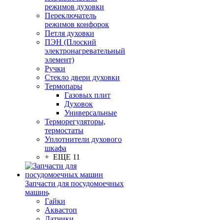
режимов духовки
Переключатель
режимов конфорок
Петля духовки
ПЭН (Плоский
электронагревательный
элемент)
Ручки
Стекло двери духовки
Термопары
Газовых плит
Духовок
Универсальные
Терморегуляторы,
термостаты
Уплотнители духового
шкафа
+ ЕЩЕ 11
Запчасти для посудомоечных
машин
Гайки
Аквастоп
Датчики