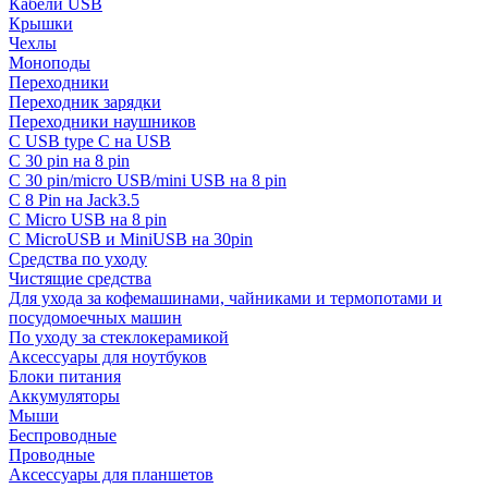
Кабели USB
Крышки
Чехлы
Моноподы
Переходники
Переходник зарядки
Переходники наушников
С USB type C на USB
С 30 pin на 8 pin
С 30 pin/micro USB/mini USB на 8 pin
С 8 Pin на Jack3.5
С Micro USB на 8 pin
С MicroUSB и MiniUSB на 30pin
Средства по уходу
Чистящие средства
Для ухода за кофемашинами, чайниками и термопотами и
посудомоечных машин
По уходу за стеклокерамикой
Аксессуары для ноутбуков
Блоки питания
Аккумуляторы
Мыши
Беспроводные
Проводные
Аксессуары для планшетов