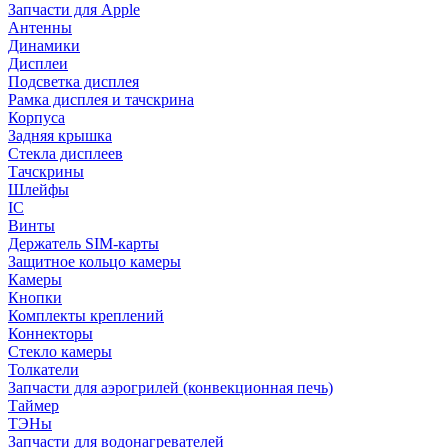
Запчасти для Apple
Антенны
Динамики
Дисплеи
Подсветка дисплея
Рамка дисплея и тачскрина
Корпуса
Задняя крышка
Стекла дисплеев
Тачскрины
Шлейфы
IC
Винты
Держатель SIM-карты
Защитное кольцо камеры
Камеры
Кнопки
Комплекты креплений
Коннекторы
Стекло камеры
Толкатели
Запчасти для аэрогрилей (конвекционная печь)
Таймер
ТЭНы
Запчасти для водонагревателей