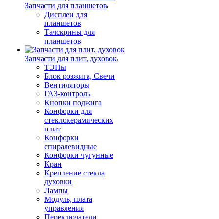
Запчасти для планшетов
Дисплеи для
планшетов
Тачскрины для
планшетов
Запчасти для плит, духовок
ТЭНы
Блок розжига, Свечи
Вентиляторы
ГАЗ-контроль
Кнопки поджига
Конфорки для
стеклокерамических
плит
Конфорки
спиралевидные
Конфорки чугунные
Кран
Крепление стекла
духовки
Лампы
Модуль, плата
управления
Переключатели