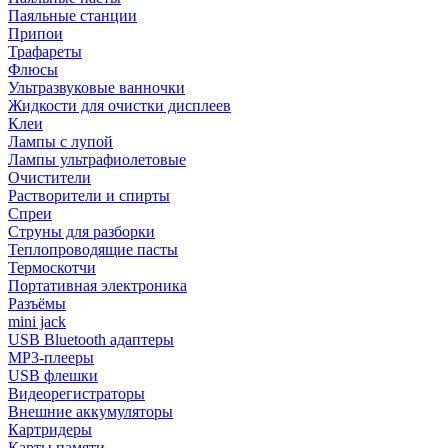
Паяльные станции
Припои
Трафареты
Флюсы
Ультразвуковые ванночки
Жидкости для очистки дисплеев
Клеи
Лампы с лупой
Лампы ультрафиолетовые
Очистители
Растворители и спирты
Спреи
Струны для разборки
Теплопроводящие пасты
Термоскотчи
Портативная электроника
Разъёмы
mini jack
USB Bluetooth адаптеры
MP3-плееры
USB флешки
Видеорегистраторы
Внешние аккумуляторы
Картридеры
Карты памяти