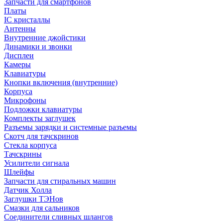
Запчасти для смартфонов
Платы
IC кристаллы
Антенны
Внутренние джойстики
Динамики и звонки
Дисплеи
Камеры
Клавиатуры
Кнопки включения (внутренние)
Корпуса
Микрофоны
Подложки клавиатуры
Комплекты заглушек
Разъемы зарядки и системные разъемы
Скотч для тачскринов
Стекла корпуса
Тачскрины
Усилители сигнала
Шлейфы
Запчасти для стиральных машин
Датчик Холла
Заглушки ТЭНов
Смазки для сальников
Соединители сливных шлангов