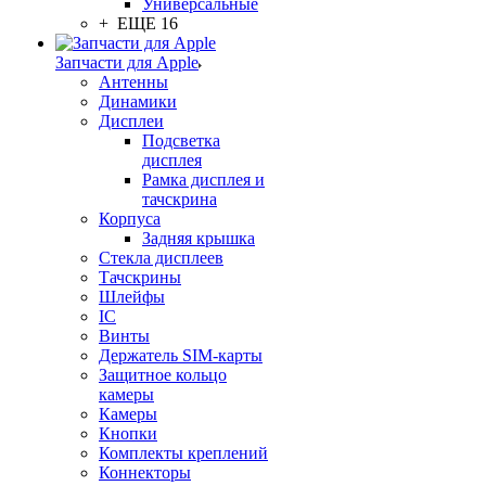
Универсальные
+ ЕЩЕ 16
Запчасти для Apple
Антенны
Динамики
Дисплеи
Подсветка
дисплея
Рамка дисплея и
тачскрина
Корпуса
Задняя крышка
Стекла дисплеев
Тачскрины
Шлейфы
IC
Винты
Держатель SIM-карты
Защитное кольцо
камеры
Камеры
Кнопки
Комплекты креплений
Коннекторы