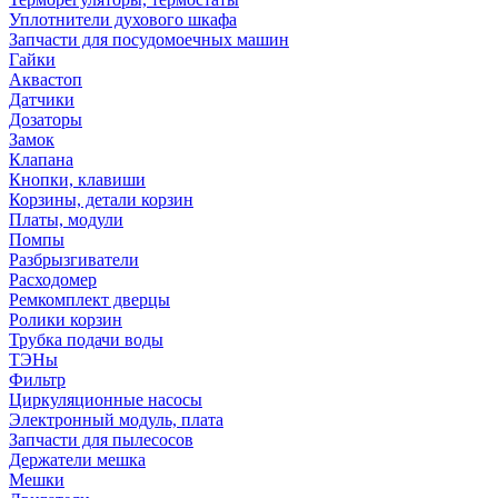
Уплотнители духового шкафа
Запчасти для посудомоечных машин
Гайки
Аквастоп
Датчики
Дозаторы
Замок
Клапана
Кнопки, клавиши
Корзины, детали корзин
Платы, модули
Помпы
Разбрызгиватели
Расходомер
Ремкомплект дверцы
Ролики корзин
Трубка подачи воды
ТЭНы
Фильтр
Циркуляционные насосы
Электронный модуль, плата
Запчасти для пылесосов
Держатели мешка
Мешки