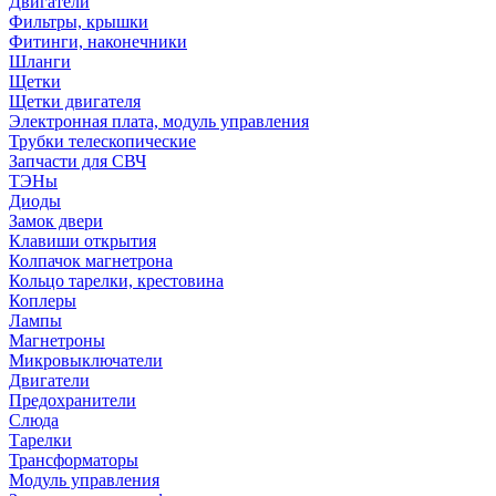
Двигатели
Фильтры, крышки
Фитинги, наконечники
Шланги
Щетки
Щетки двигателя
Электронная плата, модуль управления
Трубки телескопические
Запчасти для СВЧ
ТЭНы
Диоды
Замок двери
Клавиши открытия
Колпачок магнетрона
Кольцо тарелки, крестовина
Коплеры
Лампы
Магнетроны
Микровыключатели
Двигатели
Предохранители
Слюда
Тарелки
Трансформаторы
Модуль управления