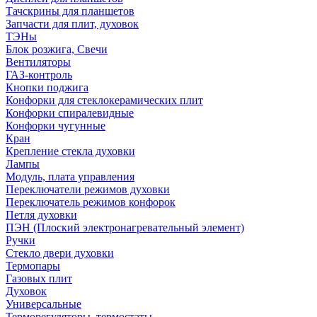
Тачскрины для планшетов
Запчасти для плит, духовок
ТЭНы
Блок розжига, Свечи
Вентиляторы
ГАЗ-контроль
Кнопки поджига
Конфорки для стеклокерамических плит
Конфорки спиралевидные
Конфорки чугунные
Кран
Крепление стекла духовки
Лампы
Модуль, плата управления
Переключатели режимов духовки
Переключатель режимов конфорок
Петля духовки
ПЭН (Плоский электронагревательный элемент)
Ручки
Стекло двери духовки
Термопары
Газовых плит
Духовок
Универсальные
Терморегуляторы, термостаты