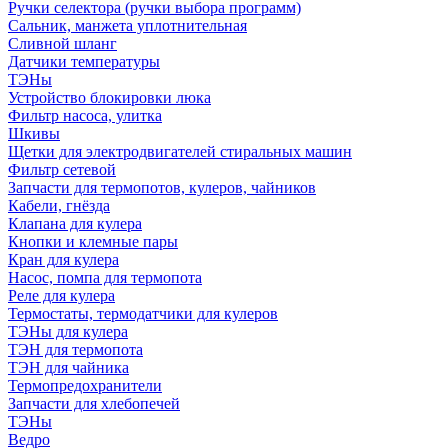
Ручки селектора (ручки выбора программ)
Сальник, манжета уплотнительная
Сливной шланг
Датчики температуры
ТЭНы
Устройство блокировки люка
Фильтр насоса, улитка
Шкивы
Щетки для электродвигателей стиральных машин
Фильтр сетевой
Запчасти для термопотов, кулеров, чайников
Кабели, гнёзда
Клапана для кулера
Кнопки и клемные пары
Кран для кулера
Насос, помпа для термопота
Реле для кулера
Термостаты, термодатчики для кулеров
ТЭНы для кулера
ТЭН для термопота
ТЭН для чайника
Термопредохранители
Запчасти для хлебопечей
ТЭНы
Ведро