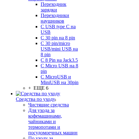
Переходник
зарядки
Переходники
наушников
С USB type C на
USB
С 30 pin на 8 pin
С 30 pin/micro
USB/mini USB на
8 pin
С 8 Pin на Jack3.5
С Micro USB на 8
pin
С MicroUSB и
MiniUSB на 30pin
+ ЕЩЕ 6
Средства по уходу
Чистящие средства
Для ухода за
кофемашинами,
чайниками и
термопотами и
посудомоечных машин
По уходу за