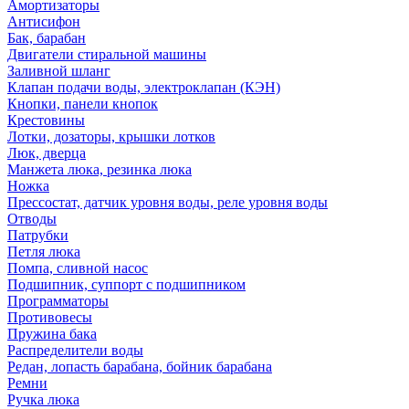
Амортизаторы
Антисифон
Бак, барабан
Двигатели стиральной машины
Заливной шланг
Клапан подачи воды, электроклапан (КЭН)
Кнопки, панели кнопок
Крестовины
Лотки, дозаторы, крышки лотков
Люк, дверца
Манжета люка, резинка люка
Ножка
Прессостат, датчик уровня воды, реле уровня воды
Отводы
Патрубки
Петля люка
Помпа, сливной насос
Подшипник, суппорт с подшипником
Программаторы
Противовесы
Пружина бака
Распределители воды
Редан, лопасть барабана, бойник барабана
Ремни
Ручка люка