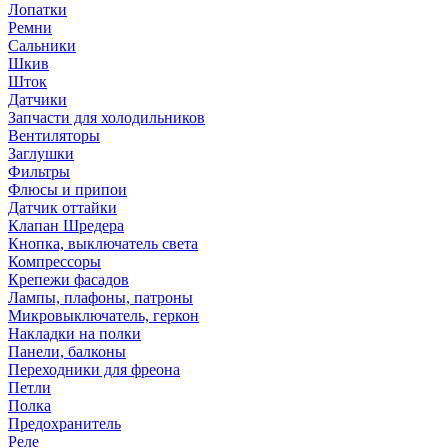
Лопатки
Ремни
Сальники
Шкив
Шток
Датчики
Запчасти для холодильников
Вентиляторы
Заглушки
Фильтры
Флюсы и припои
Датчик оттайки
Клапан Шредера
Кнопка, выключатель света
Компрессоры
Крепежи фасадов
Лампы, плафоны, патроны
Микровыключатель, геркон
Накладки на полки
Панели, балконы
Переходники для фреона
Петли
Полка
Предохранитель
Реле