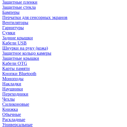
Защитные пленки
Защитные стекла
Бамперы
Перчатки для сенсорных экранов
Вентиляторы
Гарнитуры
Сумки
Задние крышки
Кабели USB
Шнурки на руку (кожа)
Защитное кольцо камеры
Защитные крышки
Кабели OTG
Карты памяти
Кнопки Bluetooth
Моноподы
Накладки
Наушники
Переходники
Чехлы
Силиконовые
Книжка
Обычные
Раскладные
Универсальные