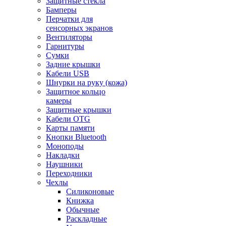
Защитные стекла
Бамперы
Перчатки для
сенсорных экранов
Вентиляторы
Гарнитуры
Сумки
Задние крышки
Кабели USB
Шнурки на руку (кожа)
Защитное кольцо
камеры
Защитные крышки
Кабели OTG
Карты памяти
Кнопки Bluetooth
Моноподы
Накладки
Наушники
Переходники
Чехлы
Силиконовые
Книжка
Обычные
Раскладные