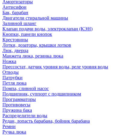
Амортизаторы
Антисифон
Бак, барабан
Двигатели стиральной машины
Заливной шланг
Клапан подачи воды, электроклапан (КЭН)
Кнопки, панели кнопок
Крестовины
Лотки, дозаторы, крышки лотков
Люк, дверца
Манжета люка, резинка люка
Ножка
Прессостат, датчик уровня воды, реле уровня воды
Отводы
Патрубки
Петля люка
Помпа, сливной насос
Подшипник, суппорт с подшипником
Программаторы
Противовесы
Пружина бака
Распределители воды
Редан, лопасть барабана, бойник барабана
Ремни
Ручка люка