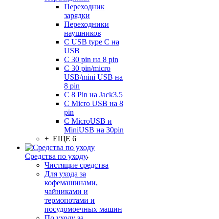
Переходник
зарядки
Переходники
наушников
С USB type C на
USB
С 30 pin на 8 pin
С 30 pin/micro
USB/mini USB на
8 pin
С 8 Pin на Jack3.5
С Micro USB на 8
pin
С MicroUSB и
MiniUSB на 30pin
+ ЕЩЕ 6
Средства по уходу
Чистящие средства
Для ухода за
кофемашинами,
чайниками и
термопотами и
посудомоечных машин
По уходу за