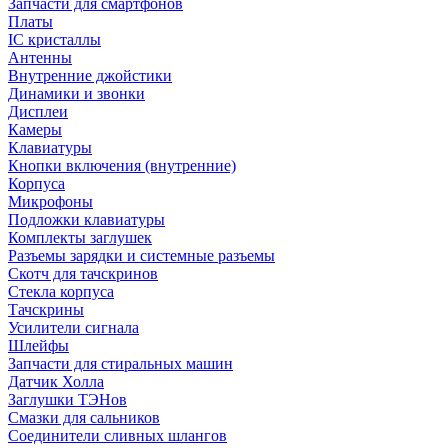
Запчасти для смартфонов
Платы
IC кристаллы
Антенны
Внутренние джойстики
Динамики и звонки
Дисплеи
Камеры
Клавиатуры
Кнопки включения (внутренние)
Корпуса
Микрофоны
Подложки клавиатуры
Комплекты заглушек
Разъемы зарядки и системные разъемы
Скотч для тачскринов
Стекла корпуса
Тачскрины
Усилители сигнала
Шлейфы
Запчасти для стиральных машин
Датчик Холла
Заглушки ТЭНов
Смазки для сальников
Соединители сливных шлангов