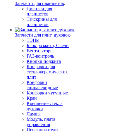
Запчасти для планшетов
Дисплеи для
планшетов
Тачскрины для
планшетов
Запчасти для плит, духовок
ТЭНы
Блок розжига, Свечи
Вентиляторы
ГАЗ-контроль
Кнопки поджига
Конфорки для
стеклокерамических
плит
Конфорки
спиралевидные
Конфорки чугунные
Кран
Крепление стекла
духовки
Лампы
Модуль, плата
управления
Переключатели