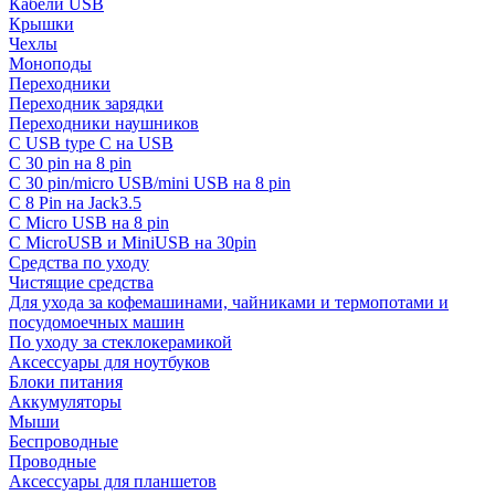
Кабели USB
Крышки
Чехлы
Моноподы
Переходники
Переходник зарядки
Переходники наушников
С USB type C на USB
С 30 pin на 8 pin
С 30 pin/micro USB/mini USB на 8 pin
С 8 Pin на Jack3.5
С Micro USB на 8 pin
С MicroUSB и MiniUSB на 30pin
Средства по уходу
Чистящие средства
Для ухода за кофемашинами, чайниками и термопотами и
посудомоечных машин
По уходу за стеклокерамикой
Аксессуары для ноутбуков
Блоки питания
Аккумуляторы
Мыши
Беспроводные
Проводные
Аксессуары для планшетов