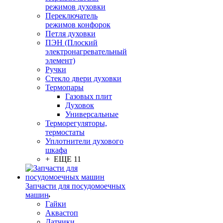
режимов духовки
Переключатель
режимов конфорок
Петля духовки
ПЭН (Плоский
электронагревательный
элемент)
Ручки
Стекло двери духовки
Термопары
Газовых плит
Духовок
Универсальные
Терморегуляторы,
термостаты
Уплотнители духового
шкафа
+ ЕЩЕ 11
Запчасти для посудомоечных
машин
Гайки
Аквастоп
Датчики