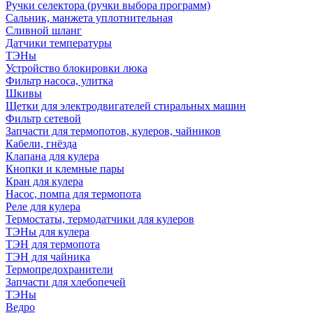
Ручки селектора (ручки выбора программ)
Сальник, манжета уплотнительная
Сливной шланг
Датчики температуры
ТЭНы
Устройство блокировки люка
Фильтр насоса, улитка
Шкивы
Щетки для электродвигателей стиральных машин
Фильтр сетевой
Запчасти для термопотов, кулеров, чайников
Кабели, гнёзда
Клапана для кулера
Кнопки и клемные пары
Кран для кулера
Насос, помпа для термопота
Реле для кулера
Термостаты, термодатчики для кулеров
ТЭНы для кулера
ТЭН для термопота
ТЭН для чайника
Термопредохранители
Запчасти для хлебопечей
ТЭНы
Ведро