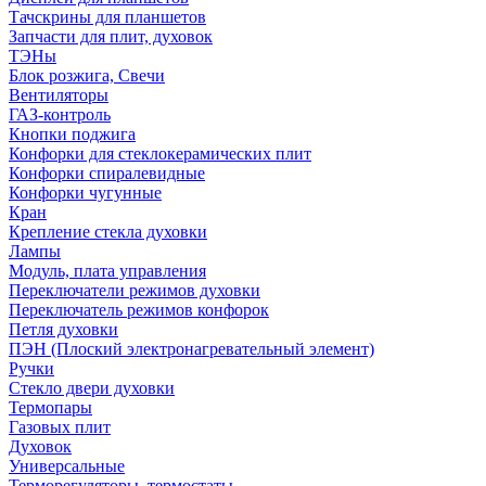
Тачскрины для планшетов
Запчасти для плит, духовок
ТЭНы
Блок розжига, Свечи
Вентиляторы
ГАЗ-контроль
Кнопки поджига
Конфорки для стеклокерамических плит
Конфорки спиралевидные
Конфорки чугунные
Кран
Крепление стекла духовки
Лампы
Модуль, плата управления
Переключатели режимов духовки
Переключатель режимов конфорок
Петля духовки
ПЭН (Плоский электронагревательный элемент)
Ручки
Стекло двери духовки
Термопары
Газовых плит
Духовок
Универсальные
Терморегуляторы, термостаты