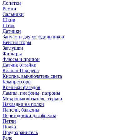
Лопатки
Ремни
Сальники
Шкив
Шток
Датчики
Запчасти для холодильников
Вентиляторы
Заглушки
Фильтры
Флюсы и припои
Датчик оттайки
Клапан Шредера
Кнопка, выключатель света
Компрессоры
Крепежи фасадов
Лампы, плафоны, патроны
Микровыключатель, геркон
Накладки на полки
Панели, балконы
Переходники для фреона
Петли
Полка
Предохранитель
Реле