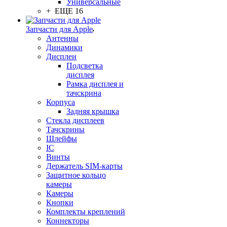
Универсальные
+ ЕЩЕ 16
Запчасти для Apple
Антенны
Динамики
Дисплеи
Подсветка
дисплея
Рамка дисплея и
тачскрина
Корпуса
Задняя крышка
Стекла дисплеев
Тачскрины
Шлейфы
IC
Винты
Держатель SIM-карты
Защитное кольцо
камеры
Камеры
Кнопки
Комплекты креплений
Коннекторы