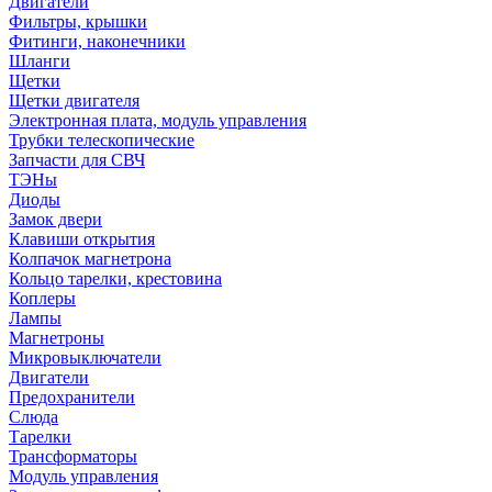
Двигатели
Фильтры, крышки
Фитинги, наконечники
Шланги
Щетки
Щетки двигателя
Электронная плата, модуль управления
Трубки телескопические
Запчасти для СВЧ
ТЭНы
Диоды
Замок двери
Клавиши открытия
Колпачок магнетрона
Кольцо тарелки, крестовина
Коплеры
Лампы
Магнетроны
Микровыключатели
Двигатели
Предохранители
Слюда
Тарелки
Трансформаторы
Модуль управления