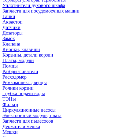
Уплотнители духового шкафа
Запчасти для посудомоечных машин
Гайки
Аквастоп
Датчики
Дозаторы
Замок
Клапана
Кнопки, клавиши
Корзины, детали корзин
Платы, модули
Помпы
Разбрызгиватели
Расходомер
Ремкомплект дверцы
Ролики корзин
Трубка подачи воды
ТЭНы
Фильтр
Циркуляционные насосы
Электронный модуль, плата
Запчасти для пылесосов
Держатели мешка
Мешки