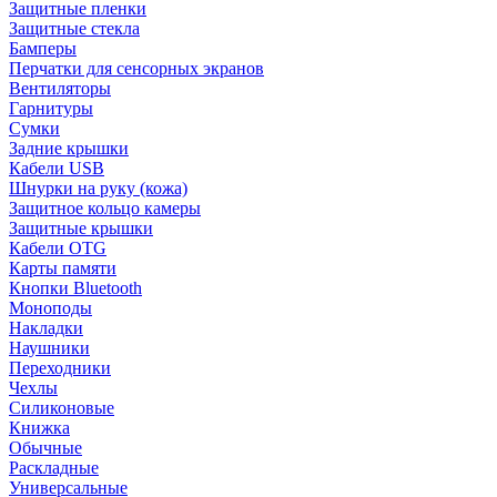
Защитные пленки
Защитные стекла
Бамперы
Перчатки для сенсорных экранов
Вентиляторы
Гарнитуры
Сумки
Задние крышки
Кабели USB
Шнурки на руку (кожа)
Защитное кольцо камеры
Защитные крышки
Кабели OTG
Карты памяти
Кнопки Bluetooth
Моноподы
Накладки
Наушники
Переходники
Чехлы
Силиконовые
Книжка
Обычные
Раскладные
Универсальные