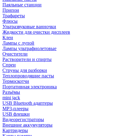
Паяльные станции
Припои
Трафареты
Флюсы
Ультразвуковые ванночки
Жидкости для очистки дисплеев
Клеи
Лампы с лупой
Лампы ультрафиолетовые
Очистители
Растворители и спирты
Спреи
Струны для разборки
Теплопроводящие пасты
Термоскотчи
Портативная электроника
Разъёмы
mini jack
USB Bluetooth адаптеры
MP3-плееры
USB флешки
Видеорегистраторы
Внешние аккумуляторы
Картридеры
Карты памяти