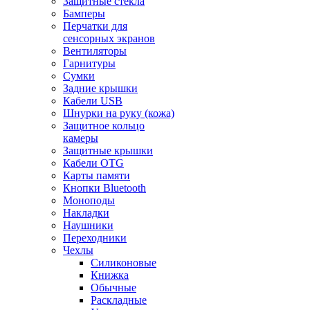
Защитные стекла
Бамперы
Перчатки для
сенсорных экранов
Вентиляторы
Гарнитуры
Сумки
Задние крышки
Кабели USB
Шнурки на руку (кожа)
Защитное кольцо
камеры
Защитные крышки
Кабели OTG
Карты памяти
Кнопки Bluetooth
Моноподы
Накладки
Наушники
Переходники
Чехлы
Силиконовые
Книжка
Обычные
Раскладные