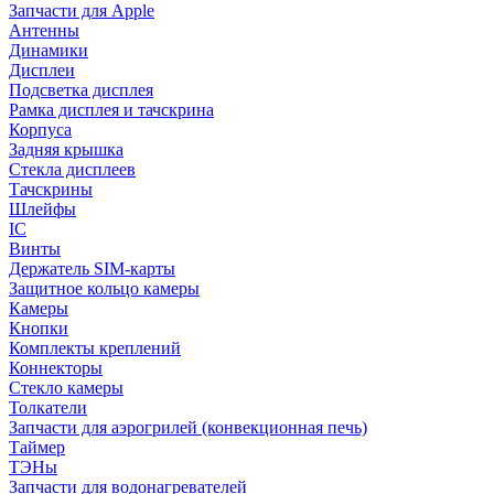
Запчасти для Apple
Антенны
Динамики
Дисплеи
Подсветка дисплея
Рамка дисплея и тачскрина
Корпуса
Задняя крышка
Стекла дисплеев
Тачскрины
Шлейфы
IC
Винты
Держатель SIM-карты
Защитное кольцо камеры
Камеры
Кнопки
Комплекты креплений
Коннекторы
Стекло камеры
Толкатели
Запчасти для аэрогрилей (конвекционная печь)
Таймер
ТЭНы
Запчасти для водонагревателей