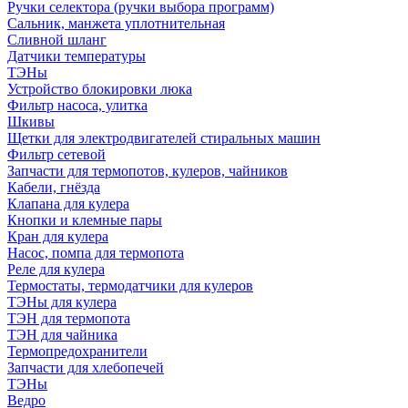
Ручки селектора (ручки выбора программ)
Сальник, манжета уплотнительная
Сливной шланг
Датчики температуры
ТЭНы
Устройство блокировки люка
Фильтр насоса, улитка
Шкивы
Щетки для электродвигателей стиральных машин
Фильтр сетевой
Запчасти для термопотов, кулеров, чайников
Кабели, гнёзда
Клапана для кулера
Кнопки и клемные пары
Кран для кулера
Насос, помпа для термопота
Реле для кулера
Термостаты, термодатчики для кулеров
ТЭНы для кулера
ТЭН для термопота
ТЭН для чайника
Термопредохранители
Запчасти для хлебопечей
ТЭНы
Ведро