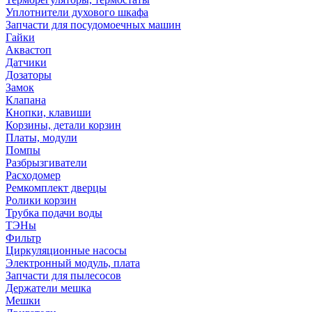
Уплотнители духового шкафа
Запчасти для посудомоечных машин
Гайки
Аквастоп
Датчики
Дозаторы
Замок
Клапана
Кнопки, клавиши
Корзины, детали корзин
Платы, модули
Помпы
Разбрызгиватели
Расходомер
Ремкомплект дверцы
Ролики корзин
Трубка подачи воды
ТЭНы
Фильтр
Циркуляционные насосы
Электронный модуль, плата
Запчасти для пылесосов
Держатели мешка
Мешки