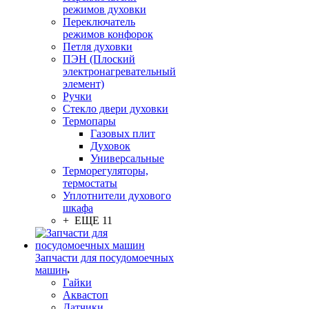
режимов духовки
Переключатель
режимов конфорок
Петля духовки
ПЭН (Плоский
электронагревательный
элемент)
Ручки
Стекло двери духовки
Термопары
Газовых плит
Духовок
Универсальные
Терморегуляторы,
термостаты
Уплотнители духового
шкафа
+ ЕЩЕ 11
Запчасти для посудомоечных
машин
Гайки
Аквастоп
Датчики