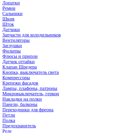
Лопатки
Ремни
Сальники
Шкив
Шток
Датчики
Запчасти для холодильников
Вентиляторы
Заглушки
Фильтры
Флюсы и припои
Датчик оттайки
Клапан Шредера
Кнопка, выключатель света
Компрессоры
Крепежи фасадов
Лампы, плафоны, патроны
Микровыключатель, геркон
Накладки на полки
Панели, балконы
Переходники для фреона
Петли
Полка
Предохранитель
Реле