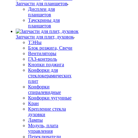
Запчасти для планшетов
Дисплеи для
планшетов
Тачскрины для
планшетов
Запчасти для плит, духовок
ТЭНы
Блок розжига, Свечи
Вентиляторы
ГАЗ-контроль
Кнопки поджига
Конфорки для
стеклокерамических
плит
Конфорки
спиралевидные
Конфорки чугунные
Кран
Крепление стекла
духовки
Лампы
Модуль, плата
управления
Переключатели