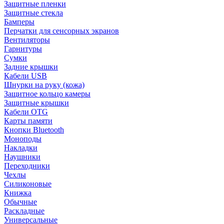
Защитные пленки
Защитные стекла
Бамперы
Перчатки для сенсорных экранов
Вентиляторы
Гарнитуры
Сумки
Задние крышки
Кабели USB
Шнурки на руку (кожа)
Защитное кольцо камеры
Защитные крышки
Кабели OTG
Карты памяти
Кнопки Bluetooth
Моноподы
Накладки
Наушники
Переходники
Чехлы
Силиконовые
Книжка
Обычные
Раскладные
Универсальные