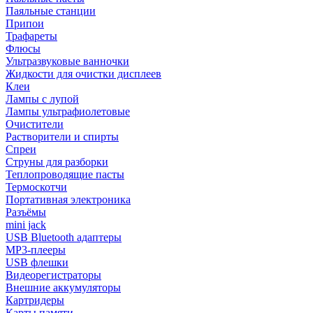
Паяльные станции
Припои
Трафареты
Флюсы
Ультразвуковые ванночки
Жидкости для очистки дисплеев
Клеи
Лампы с лупой
Лампы ультрафиолетовые
Очистители
Растворители и спирты
Спреи
Струны для разборки
Теплопроводящие пасты
Термоскотчи
Портативная электроника
Разъёмы
mini jack
USB Bluetooth адаптеры
MP3-плееры
USB флешки
Видеорегистраторы
Внешние аккумуляторы
Картридеры
Карты памяти