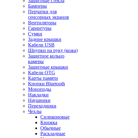
Защитные стекла
Бамперы
Перчатки для
сенсорных экранов
Вентиляторы
Гарнитуры
Сумки
Задние крышки
Кабели USB
Шнурки на руку (кожа)
Защитное кольцо
камеры
Защитные крышки
Кабели OTG
Карты памяти
Кнопки Bluetooth
Моноподы
Накладки
Наушники
Переходники
Чехлы
Силиконовые
Книжка
Обычные
Раскладные