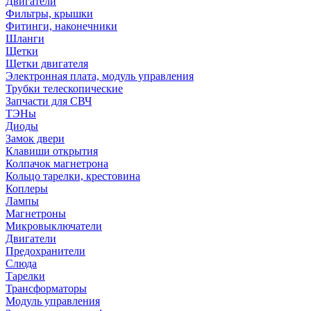
Двигатели
Фильтры, крышки
Фитинги, наконечники
Шланги
Щетки
Щетки двигателя
Электронная плата, модуль управления
Трубки телескопические
Запчасти для СВЧ
ТЭНы
Диоды
Замок двери
Клавиши открытия
Колпачок магнетрона
Кольцо тарелки, крестовина
Коплеры
Лампы
Магнетроны
Микровыключатели
Двигатели
Предохранители
Слюда
Тарелки
Трансформаторы
Модуль управления