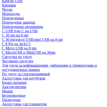
Кабели USB
Крышки
Чехлы
Моноподы
Переходники
Переходник зарядки
Переходники наушников
С USB type C на USB
С 30 pin на 8 pin
С 30 pin/micro USB/mini USB на 8 pin
С 8 Pin на Jack3.5
С Micro USB на 8 pin
С MicroUSB и MiniUSB на 30pin
Средства по уходу
Чистящие средства
Для ухода за кофемашинами, чайниками и термопотами и
посудомоечных машин
По уходу за стеклокерамикой
Аксессуары для ноутбуков
Блоки питания
Аккумуляторы
Мыши
Беспроводные
Проводные
Аксессуары для планшетов