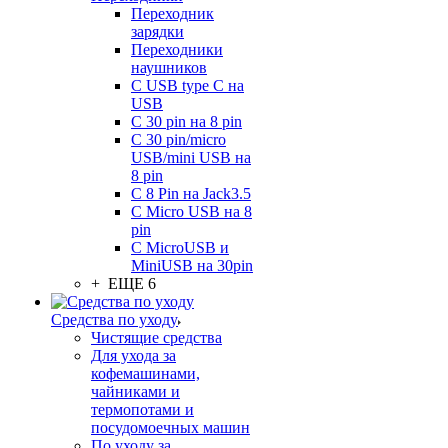
Переходник
зарядки
Переходники
наушников
С USB type C на
USB
С 30 pin на 8 pin
С 30 pin/micro
USB/mini USB на
8 pin
С 8 Pin на Jack3.5
С Micro USB на 8
pin
С MicroUSB и
MiniUSB на 30pin
+ ЕЩЕ 6
Средства по уходу
Чистящие средства
Для ухода за
кофемашинами,
чайниками и
термопотами и
посудомоечных машин
По уходу за