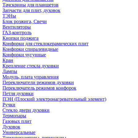
Тачскрины для планшетов
Запчасти для плит, духовок
ТЭНы
Блок розжига, Свечи
Вентиляторы
ГАЗ-контроль
Кнопки поджига
Конфорки для стеклокерамических плит
Конфорки спиралевидные
Конфорки чугунные
Кран
Крепление стекла духовки
Лампы
Модуль, плата управления
Переключатели режимов духовки
Переключатель режимов конфорок
Петля духовки
ПЭН (Плоский электронагревательный элемент)
Ручки
Стекло двери духовки
Термопары
Газовых плит
Духовок
Универсальные
Терморегуляторы, термостаты