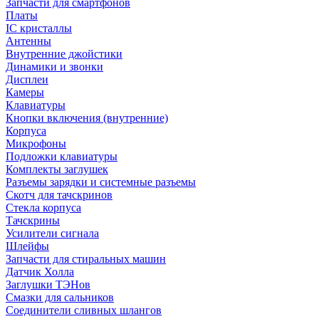
Запчасти для смартфонов
Платы
IC кристаллы
Антенны
Внутренние джойстики
Динамики и звонки
Дисплеи
Камеры
Клавиатуры
Кнопки включения (внутренние)
Корпуса
Микрофоны
Подложки клавиатуры
Комплекты заглушек
Разъемы зарядки и системные разъемы
Скотч для тачскринов
Стекла корпуса
Тачскрины
Усилители сигнала
Шлейфы
Запчасти для стиральных машин
Датчик Холла
Заглушки ТЭНов
Смазки для сальников
Соединители сливных шлангов