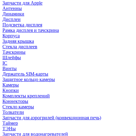
Запчасти для Apple
Антенны
Динамики
Дисплеи
Подсветка дисплея
Рамка дисплея и тачскрина
Корпуса
Задняя крышка
Стекла дисплеев
Тачскрины
Шлейфы
IC
Винты
Держатель SIM-карты
Защитное кольцо камеры
Камеры
Кнопки
Комплекты креплений
Коннекторы
Стекло камеры
Толкатели
Запчасти для аэрогрилей (конвекционная печь)
Таймер
ТЭНы
Запчасти для водонагревателей