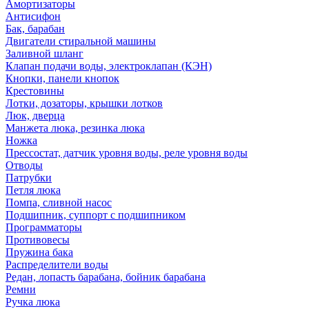
Амортизаторы
Антисифон
Бак, барабан
Двигатели стиральной машины
Заливной шланг
Клапан подачи воды, электроклапан (КЭН)
Кнопки, панели кнопок
Крестовины
Лотки, дозаторы, крышки лотков
Люк, дверца
Манжета люка, резинка люка
Ножка
Прессостат, датчик уровня воды, реле уровня воды
Отводы
Патрубки
Петля люка
Помпа, сливной насос
Подшипник, суппорт с подшипником
Программаторы
Противовесы
Пружина бака
Распределители воды
Редан, лопасть барабана, бойник барабана
Ремни
Ручка люка