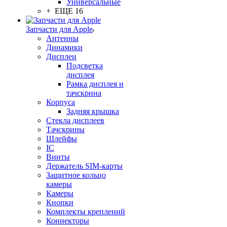
Универсальные
+ ЕЩЕ 16
Запчасти для Apple
Антенны
Динамики
Дисплеи
Подсветка
дисплея
Рамка дисплея и
тачскрина
Корпуса
Задняя крышка
Стекла дисплеев
Тачскрины
Шлейфы
IC
Винты
Держатель SIM-карты
Защитное кольцо
камеры
Камеры
Кнопки
Комплекты креплений
Коннекторы