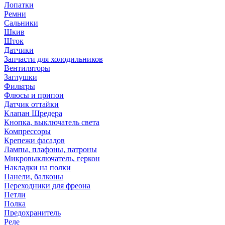
Лопатки
Ремни
Сальники
Шкив
Шток
Датчики
Запчасти для холодильников
Вентиляторы
Заглушки
Фильтры
Флюсы и припои
Датчик оттайки
Клапан Шредера
Кнопка, выключатель света
Компрессоры
Крепежи фасадов
Лампы, плафоны, патроны
Микровыключатель, геркон
Накладки на полки
Панели, балконы
Переходники для фреона
Петли
Полка
Предохранитель
Реле