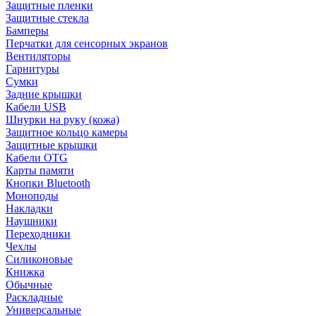
Защитные пленки
Защитные стекла
Бамперы
Перчатки для сенсорных экранов
Вентиляторы
Гарнитуры
Сумки
Задние крышки
Кабели USB
Шнурки на руку (кожа)
Защитное кольцо камеры
Защитные крышки
Кабели OTG
Карты памяти
Кнопки Bluetooth
Моноподы
Накладки
Наушники
Переходники
Чехлы
Силиконовые
Книжка
Обычные
Раскладные
Универсальные