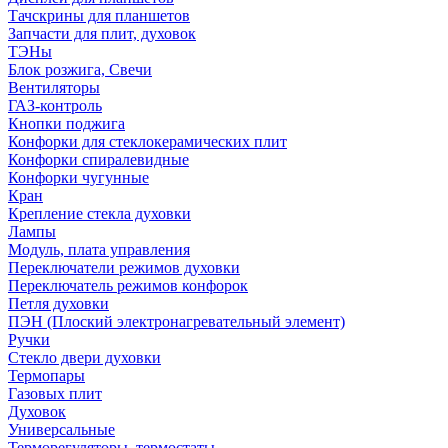
Тачскрины для планшетов
Запчасти для плит, духовок
ТЭНы
Блок розжига, Свечи
Вентиляторы
ГАЗ-контроль
Кнопки поджига
Конфорки для стеклокерамических плит
Конфорки спиралевидные
Конфорки чугунные
Кран
Крепление стекла духовки
Лампы
Модуль, плата управления
Переключатели режимов духовки
Переключатель режимов конфорок
Петля духовки
ПЭН (Плоский электронагревательный элемент)
Ручки
Стекло двери духовки
Термопары
Газовых плит
Духовок
Универсальные
Терморегуляторы, термостаты