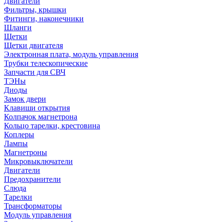
Двигатели
Фильтры, крышки
Фитинги, наконечники
Шланги
Щетки
Щетки двигателя
Электронная плата, модуль управления
Трубки телескопические
Запчасти для СВЧ
ТЭНы
Диоды
Замок двери
Клавиши открытия
Колпачок магнетрона
Кольцо тарелки, крестовина
Коплеры
Лампы
Магнетроны
Микровыключатели
Двигатели
Предохранители
Слюда
Тарелки
Трансформаторы
Модуль управления