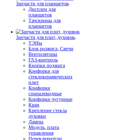
Запчасти для планшетов
Дисплеи для
планшетов
Тачскрины для
планшетов
Запчасти для плит, духовок
ТЭНы
Блок розжига, Свечи
Вентиляторы
ГАЗ-контроль
Кнопки поджига
Конфорки для
стеклокерамических
плит
Конфорки
спиралевидные
Конфорки чугунные
Кран
Крепление стекла
духовки
Лампы
Модуль, плата
управления
Переключатели