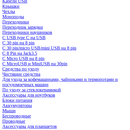
Кабели USB
Крышки
Чехлы
Моноподы
Переходники
Переходник зарядки
Переходники наушников
С USB type C на USB
С 30 pin на 8 pin
С 30 pin/micro USB/mini USB на 8 pin
С 8 Pin на Jack3.5
С Micro USB на 8 pin
С MicroUSB и MiniUSB на 30pin
Средства по уходу
Чистящие средства
Для ухода за кофемашинами, чайниками и термопотами и
посудомоечных машин
По уходу за стеклокерамикой
Аксессуары для ноутбуков
Блоки питания
Аккумуляторы
Мыши
Беспроводные
Проводные
Аксессуары для планшетов