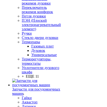
режимов духовки
Переключатель
режимов конфорок
Петля духовки
ПЭН (Плоский
электронагревательный
элемент)
Ручки
Стекло двери духовки
Термопары
Газовых плит
Духовок
Универсальные
Терморегуляторы,
термостаты
Уплотнители духового
шкафа
+ ЕЩЕ 11
Запчасти для посудомоечных
машин
Гайки
Аквастоп
Датчики