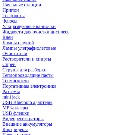
Паяльные станции
Припои
Трафареты
Флюсы
Ультразвуковые ванночки
Жидкости для очистки дисплеев
Клеи
Лампы с лупой
Лампы ультрафиолетовые
Очистители
Растворители и спирты
Спреи
Струны для разборки
Теплопроводящие пасты
Термоскотчи
Портативная электроника
Разъёмы
mini jack
USB Bluetooth адаптеры
MP3-плееры
USB флешки
Видеорегистраторы
Внешние аккумуляторы
Картридеры
Карты памяти