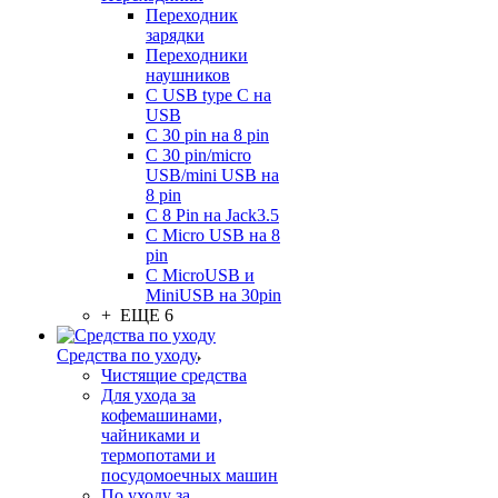
Переходник
зарядки
Переходники
наушников
С USB type C на
USB
С 30 pin на 8 pin
С 30 pin/micro
USB/mini USB на
8 pin
С 8 Pin на Jack3.5
С Micro USB на 8
pin
С MicroUSB и
MiniUSB на 30pin
+ ЕЩЕ 6
Средства по уходу
Чистящие средства
Для ухода за
кофемашинами,
чайниками и
термопотами и
посудомоечных машин
По уходу за