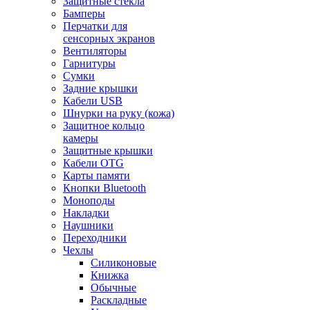
Защитные стекла
Бамперы
Перчатки для
сенсорных экранов
Вентиляторы
Гарнитуры
Сумки
Задние крышки
Кабели USB
Шнурки на руку (кожа)
Защитное кольцо
камеры
Защитные крышки
Кабели OTG
Карты памяти
Кнопки Bluetooth
Моноподы
Накладки
Наушники
Переходники
Чехлы
Силиконовые
Книжка
Обычные
Раскладные