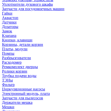
Уплотнители духового шкафа
Запчасти для посудомоечных машин
Гайки
Аквастоп
Датчики
Дозаторы
Замок
Клапана
Кнопки, клавиши
Корзины, детали корзин
Платы, модули
Помпы
Разбрызгиватели
Расходомер
Ремкомплект дверцы
Ролики корзин
Трубка подачи воды
ТЭНы
Фильтр
Циркуляционные насосы
Электронный модуль, плата
Запчасти для пылесосов
Держатели мешка
Мешки