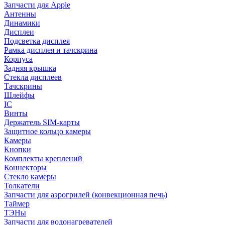
Запчасти для Apple
Антенны
Динамики
Дисплеи
Подсветка дисплея
Рамка дисплея и тачскрина
Корпуса
Задняя крышка
Стекла дисплеев
Тачскрины
Шлейфы
IC
Винты
Держатель SIM-карты
Защитное кольцо камеры
Камеры
Кнопки
Комплекты креплений
Коннекторы
Стекло камеры
Толкатели
Запчасти для аэрогрилей (конвекционная печь)
Таймер
ТЭНы
Запчасти для водонагревателей