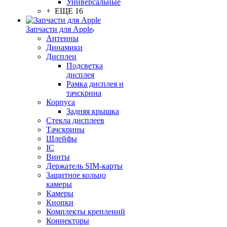
Универсальные
+ ЕЩЕ 16
Запчасти для Apple
Антенны
Динамики
Дисплеи
Подсветка
дисплея
Рамка дисплея и
тачскрина
Корпуса
Задняя крышка
Стекла дисплеев
Тачскрины
Шлейфы
IC
Винты
Держатель SIM-карты
Защитное кольцо
камеры
Камеры
Кнопки
Комплекты креплений
Коннекторы