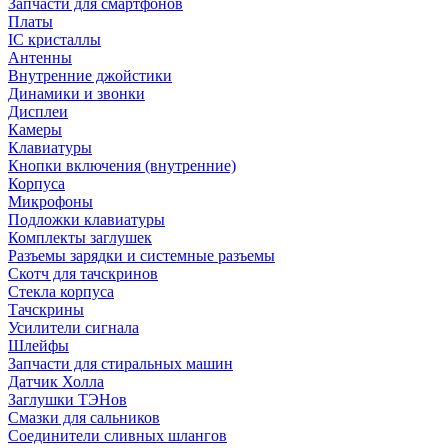
Запчасти для смартфонов
Платы
IC кристаллы
Антенны
Внутренние джойстики
Динамики и звонки
Дисплеи
Камеры
Клавиатуры
Кнопки включения (внутренние)
Корпуса
Микрофоны
Подложки клавиатуры
Комплекты заглушек
Разъемы зарядки и системные разъемы
Скотч для тачскринов
Стекла корпуса
Тачскрины
Усилители сигнала
Шлейфы
Запчасти для стиральных машин
Датчик Холла
Заглушки ТЭНов
Смазки для сальников
Соединители сливных шлангов