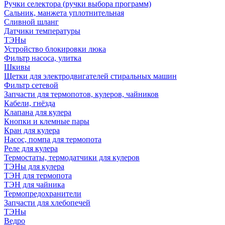
Ручки селектора (ручки выбора программ)
Сальник, манжета уплотнительная
Сливной шланг
Датчики температуры
ТЭНы
Устройство блокировки люка
Фильтр насоса, улитка
Шкивы
Щетки для электродвигателей стиральных машин
Фильтр сетевой
Запчасти для термопотов, кулеров, чайников
Кабели, гнёзда
Клапана для кулера
Кнопки и клемные пары
Кран для кулера
Насос, помпа для термопота
Реле для кулера
Термостаты, термодатчики для кулеров
ТЭНы для кулера
ТЭН для термопота
ТЭН для чайника
Термопредохранители
Запчасти для хлебопечей
ТЭНы
Ведро