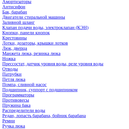
Амортизаторы
Антисифон
Бак, барабан
Двигатели стиральной машины
Заливной шланг
Клапан подачи воды, электроклапан (КЭН)
Кнопки, панели кнопок
Крестовины
Лотки, дозаторы, крышки лотков
Люк, дверца
Манжета люка, резинка люка
Ножка
Прессостат, датчик уровня воды, реле уровня воды
Отводы
Патрубки
Петля люка
Помпа, сливной насос
Подшипник, суппорт с подшипником
Программаторы
Противовесы
Пружина бака
Распределители воды
Редан, лопасть барабана, бойник барабана
Ремни
Ручка люка