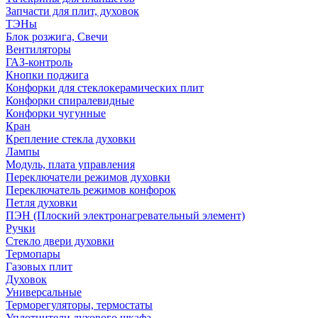
Запчасти для плит, духовок
ТЭНы
Блок розжига, Свечи
Вентиляторы
ГАЗ-контроль
Кнопки поджига
Конфорки для стеклокерамических плит
Конфорки спиралевидные
Конфорки чугунные
Кран
Крепление стекла духовки
Лампы
Модуль, плата управления
Переключатели режимов духовки
Переключатель режимов конфорок
Петля духовки
ПЭН (Плоский электронагревательный элемент)
Ручки
Стекло двери духовки
Термопары
Газовых плит
Духовок
Универсальные
Терморегуляторы, термостаты
Уплотнители духового шкафа