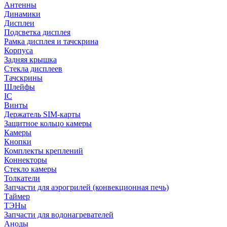
Антенны
Динамики
Дисплеи
Подсветка дисплея
Рамка дисплея и тачскрина
Корпуса
Задняя крышка
Стекла дисплеев
Тачскрины
Шлейфы
IC
Винты
Держатель SIM-карты
Защитное кольцо камеры
Камеры
Кнопки
Комплекты креплений
Коннекторы
Стекло камеры
Толкатели
Запчасти для аэрогрилей (конвекционная печь)
Таймер
ТЭНы
Запчасти для водонагревателей
Аноды