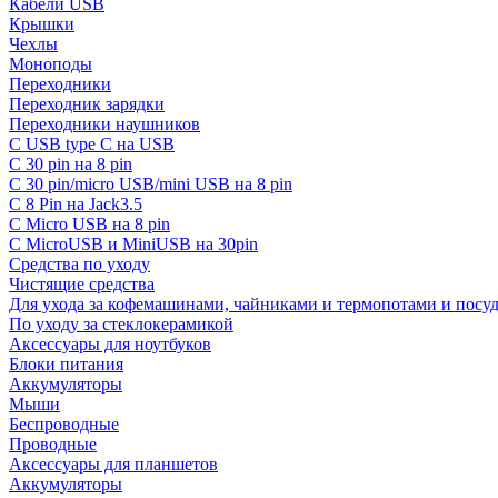
Кабели USB
Крышки
Чехлы
Моноподы
Переходники
Переходник зарядки
Переходники наушников
С USB type C на USB
С 30 pin на 8 pin
С 30 pin/micro USB/mini USB на 8 pin
С 8 Pin на Jack3.5
С Micro USB на 8 pin
С MicroUSB и MiniUSB на 30pin
Средства по уходу
Чистящие средства
Для ухода за кофемашинами, чайниками и термопотами и пос
По уходу за стеклокерамикой
Аксессуары для ноутбуков
Блоки питания
Аккумуляторы
Мыши
Беспроводные
Проводные
Аксессуары для планшетов
Аккумуляторы