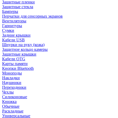
Защитные пленки
Защитные стекла
Бамперы
Перчатки для сенсорных экранов
Вентиляторы
Гарнитуры
Сумки
Задние крышки
Кабели USB
Шнурки на руку (кожа)
Защитное кольцо камеры
Защитные крышки
Кабели OTG
Карты памяти
Кнопки Bluetooth
Моноподы
Накладки
Наушники
Переходники
Чехлы
Силиконовые
Книжка
Обычные
Раскладные
Универсальные