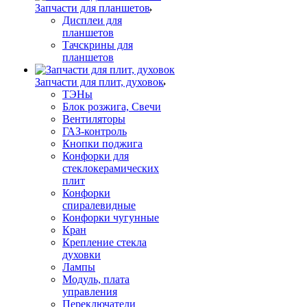
Запчасти для планшетов
Дисплеи для
планшетов
Тачскрины для
планшетов
Запчасти для плит, духовок
ТЭНы
Блок розжига, Свечи
Вентиляторы
ГАЗ-контроль
Кнопки поджига
Конфорки для
стеклокерамических
плит
Конфорки
спиралевидные
Конфорки чугунные
Кран
Крепление стекла
духовки
Лампы
Модуль, плата
управления
Переключатели