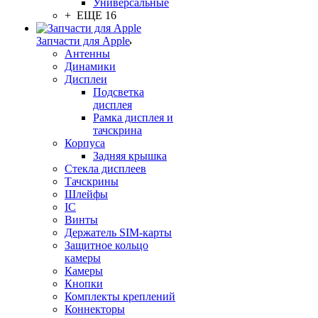
Универсальные
+ ЕЩЕ 16
Запчасти для Apple
Антенны
Динамики
Дисплеи
Подсветка
дисплея
Рамка дисплея и
тачскрина
Корпуса
Задняя крышка
Стекла дисплеев
Тачскрины
Шлейфы
IC
Винты
Держатель SIM-карты
Защитное кольцо
камеры
Камеры
Кнопки
Комплекты креплений
Коннекторы