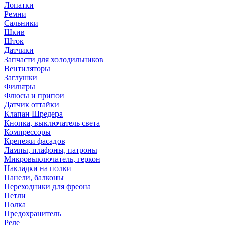
Лопатки
Ремни
Сальники
Шкив
Шток
Датчики
Запчасти для холодильников
Вентиляторы
Заглушки
Фильтры
Флюсы и припои
Датчик оттайки
Клапан Шредера
Кнопка, выключатель света
Компрессоры
Крепежи фасадов
Лампы, плафоны, патроны
Микровыключатель, геркон
Накладки на полки
Панели, балконы
Переходники для фреона
Петли
Полка
Предохранитель
Реле