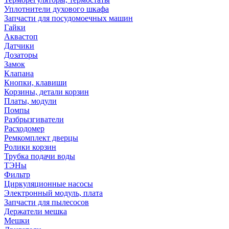
Уплотнители духового шкафа
Запчасти для посудомоечных машин
Гайки
Аквастоп
Датчики
Дозаторы
Замок
Клапана
Кнопки, клавиши
Корзины, детали корзин
Платы, модули
Помпы
Разбрызгиватели
Расходомер
Ремкомплект дверцы
Ролики корзин
Трубка подачи воды
ТЭНы
Фильтр
Циркуляционные насосы
Электронный модуль, плата
Запчасти для пылесосов
Держатели мешка
Мешки