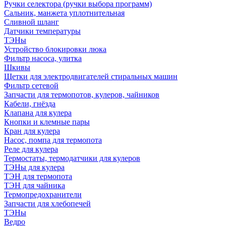
Ручки селектора (ручки выбора программ)
Сальник, манжета уплотнительная
Сливной шланг
Датчики температуры
ТЭНы
Устройство блокировки люка
Фильтр насоса, улитка
Шкивы
Щетки для электродвигателей стиральных машин
Фильтр сетевой
Запчасти для термопотов, кулеров, чайников
Кабели, гнёзда
Клапана для кулера
Кнопки и клемные пары
Кран для кулера
Насос, помпа для термопота
Реле для кулера
Термостаты, термодатчики для кулеров
ТЭНы для кулера
ТЭН для термопота
ТЭН для чайника
Термопредохранители
Запчасти для хлебопечей
ТЭНы
Ведро