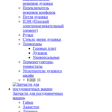
режимов духовки
Переключатель
режимов конфорок
Петля духовки
ПЭН (Плоский
электронагревательный
элемент)
Ручки
Стекло двери духовки
Термопары
Газовых плит
Духовок
Универсальные
Терморегуляторы,
термостаты
Уплотнители духового
шкафа
+ ЕЩЕ 11
Запчасти для посудомоечных
машин
Гайки
Аквастоп
Датчики