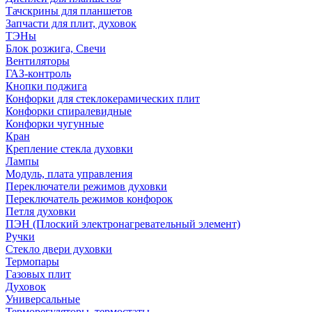
Тачскрины для планшетов
Запчасти для плит, духовок
ТЭНы
Блок розжига, Свечи
Вентиляторы
ГАЗ-контроль
Кнопки поджига
Конфорки для стеклокерамических плит
Конфорки спиралевидные
Конфорки чугунные
Кран
Крепление стекла духовки
Лампы
Модуль, плата управления
Переключатели режимов духовки
Переключатель режимов конфорок
Петля духовки
ПЭН (Плоский электронагревательный элемент)
Ручки
Стекло двери духовки
Термопары
Газовых плит
Духовок
Универсальные
Терморегуляторы, термостаты