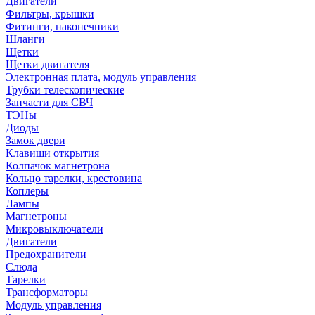
Двигатели
Фильтры, крышки
Фитинги, наконечники
Шланги
Щетки
Щетки двигателя
Электронная плата, модуль управления
Трубки телескопические
Запчасти для СВЧ
ТЭНы
Диоды
Замок двери
Клавиши открытия
Колпачок магнетрона
Кольцо тарелки, крестовина
Коплеры
Лампы
Магнетроны
Микровыключатели
Двигатели
Предохранители
Слюда
Тарелки
Трансформаторы
Модуль управления