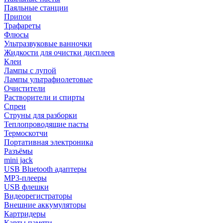
Паяльные станции
Припои
Трафареты
Флюсы
Ультразвуковые ванночки
Жидкости для очистки дисплеев
Клеи
Лампы с лупой
Лампы ультрафиолетовые
Очистители
Растворители и спирты
Спреи
Струны для разборки
Теплопроводящие пасты
Термоскотчи
Портативная электроника
Разъёмы
mini jack
USB Bluetooth адаптеры
MP3-плееры
USB флешки
Видеорегистраторы
Внешние аккумуляторы
Картридеры
Карты памяти