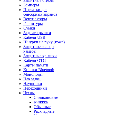
Защитные стекла
Бамперы
Перчатки для
сенсорных экранов
Вентиляторы
Гарнитуры
Сумки
Задние крышки
Кабели USB
Шнурки на руку (кожа)
Защитное кольцо
камеры
Защитные крышки
Кабели OTG
Карты памяти
Кнопки Bluetooth
Моноподы
Накладки
Наушники
Переходники
Чехлы
Силиконовые
Книжка
Обычные
Раскладные