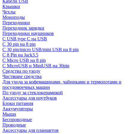
Кабели USB
Крышки
Чехлы
Моноподы
Переходники
Переходник зарядки
Переходники наушников
С USB type C на USB
С 30 pin на 8 pin
С 30 pin/micro USB/mini USB на 8 pin
С 8 Pin на Jack3.5
С Micro USB на 8 pin
С MicroUSB и MiniUSB на 30pin
Средства по уходу
Чистящие средства
Для ухода за кофемашинами, чайниками и термопотами и
посудомоечных машин
По уходу за стеклокерамикой
Аксессуары для ноутбуков
Блоки питания
Аккумуляторы
Мыши
Беспроводные
Проводные
Аксессуары для планшетов