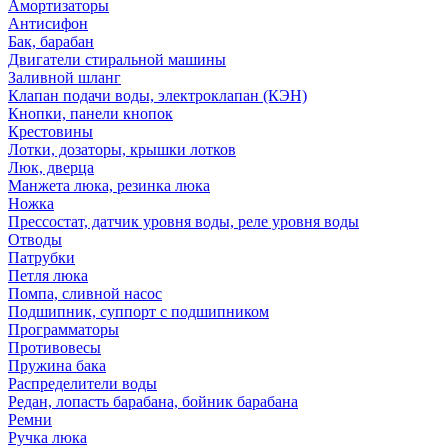
Амортизаторы
Антисифон
Бак, барабан
Двигатели стиральной машины
Заливной шланг
Клапан подачи воды, электроклапан (КЭН)
Кнопки, панели кнопок
Крестовины
Лотки, дозаторы, крышки лотков
Люк, дверца
Манжета люка, резинка люка
Ножка
Прессостат, датчик уровня воды, реле уровня воды
Отводы
Патрубки
Петля люка
Помпа, сливной насос
Подшипник, суппорт с подшипником
Программаторы
Противовесы
Пружина бака
Распределители воды
Редан, лопасть барабана, бойник барабана
Ремни
Ручка люка