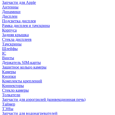
Запчасти для Apple
Антенны
Динамики
Дисплеи
Подсветка дисплея
Рамка дисплея и тачскрина
Корпуса
Задняя крышка
Стекла дисплеев
Тачскрины
Шлейфы
IC
Винты
Держатель SIM-карты
Защитное кольцо камеры
Камеры
Кнопки
Комплекты креплений
Коннекторы
Стекло камеры
Толкатели
Запчасти для аэрогрилей (конвекционная печь)
Таймер
ТЭНы
Запчасти для водонагревателей