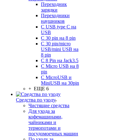
Переходник
зарядки
Переходники
наушников
С USB type C на
USB
С 30 pin на 8 pin
С 30 pin/micro
USB/mini USB на
8 pin
С 8 Pin на Jack3.5
С Micro USB на 8
pin
С MicroUSB и
MiniUSB на 30pin
+ ЕЩЕ 6
Средства по уходу
Чистящие средства
Для ухода за
кофемашинами,
чайниками и
термопотами и
посудомоечных машин
По уходу за