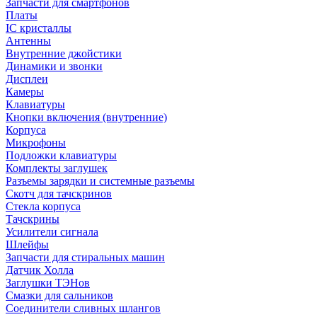
Запчасти для смартфонов
Платы
IC кристаллы
Антенны
Внутренние джойстики
Динамики и звонки
Дисплеи
Камеры
Клавиатуры
Кнопки включения (внутренние)
Корпуса
Микрофоны
Подложки клавиатуры
Комплекты заглушек
Разъемы зарядки и системные разъемы
Скотч для тачскринов
Стекла корпуса
Тачскрины
Усилители сигнала
Шлейфы
Запчасти для стиральных машин
Датчик Холла
Заглушки ТЭНов
Смазки для сальников
Соединители сливных шлангов