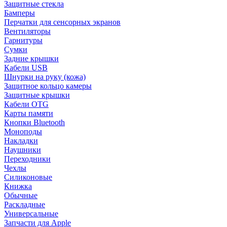
Защитные стекла
Бамперы
Перчатки для сенсорных экранов
Вентиляторы
Гарнитуры
Сумки
Задние крышки
Кабели USB
Шнурки на руку (кожа)
Защитное кольцо камеры
Защитные крышки
Кабели OTG
Карты памяти
Кнопки Bluetooth
Моноподы
Накладки
Наушники
Переходники
Чехлы
Силиконовые
Книжка
Обычные
Раскладные
Универсальные
Запчасти для Apple