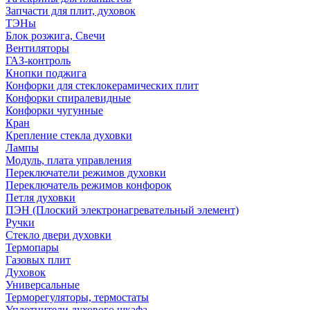
Запчасти для плит, духовок
ТЭНы
Блок розжига, Свечи
Вентиляторы
ГАЗ-контроль
Кнопки поджига
Конфорки для стеклокерамических плит
Конфорки спиралевидные
Конфорки чугунные
Кран
Крепление стекла духовки
Лампы
Модуль, плата управления
Переключатели режимов духовки
Переключатель режимов конфорок
Петля духовки
ПЭН (Плоский электронагревательный элемент)
Ручки
Стекло двери духовки
Термопары
Газовых плит
Духовок
Универсальные
Терморегуляторы, термостаты
Уплотнители духового шкафа