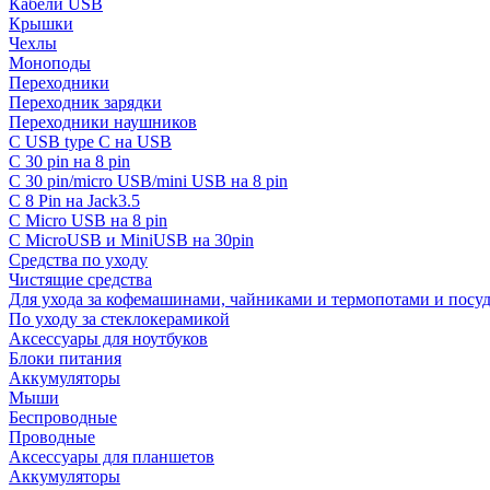
Кабели USB
Крышки
Чехлы
Моноподы
Переходники
Переходник зарядки
Переходники наушников
С USB type C на USB
С 30 pin на 8 pin
С 30 pin/micro USB/mini USB на 8 pin
С 8 Pin на Jack3.5
С Micro USB на 8 pin
С MicroUSB и MiniUSB на 30pin
Средства по уходу
Чистящие средства
Для ухода за кофемашинами, чайниками и термопотами и пос
По уходу за стеклокерамикой
Аксессуары для ноутбуков
Блоки питания
Аккумуляторы
Мыши
Беспроводные
Проводные
Аксессуары для планшетов
Аккумуляторы