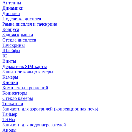
Антенны
Динамики
Дисплеи
Подсветка дисплея
Рамка дисплея и тачскрина
Корпуса
Задняя крышка
Стекла дисплеев
Тачскрины
Шлейфы
IC
Винты
Держатель SIM-карты
Защитное кольцо камеры
Камеры
Кнопки
Комплекты креплений
Коннекторы
Стекло камеры
Толкатели
Запчасти для аэрогрилей (конвекционная печь)
Таймер
ТЭНы
Запчасти для водонагревателей
Аноды